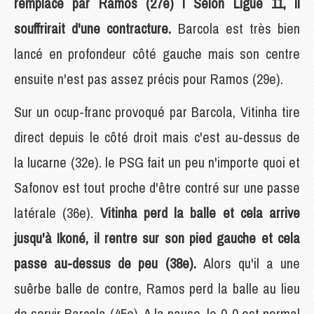
remplacé par Ramos (27e) ! Selon Ligue 11, il
souffrirait d'une contracture.
Barcola est très bien
lancé en profondeur côté gauche mais son centre
ensuite n'est pas assez précis pour Ramos (29e).
Sur un ocup-franc provoqué par Barcola, Vitinha tire
direct depuis le côté droit mais c'est au-dessus de
la lucarne (32e). le PSG fait un peu n'importe quoi et
Safonov est tout proche d'être contré sur une passe
latérale (36e).
Vitinha perd la balle et cela arrive
jusqu'à Ikoné, il rentre sur son pied gauche et cela
passe au-dessus de peu (38e).
Alors qu'il a une
suêrbe balle de contre, Ramos perd la balle au lieu
de servir Barcola (45e). A la pause, le 0-0 est normal