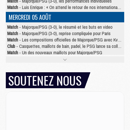
Match
- Majorque/PSG (3-0), les performances individuelles
Match
- Luis Enrique : « On attend le retour de nos internationaux »
MERCREDI 05 AOÛT
Match
- Majorque/PSG (3-0), le résumé et les buts en video
Match
- Majorque/PSG (3-0), reprise compliquée pour Paris
Match
- Les compositions officielles de Majorque/PSG avec Kvara et de nombreux jeunes
Club
- Casquettes, maillots de bain, padel, le PSG lance sa collection été
Match
- Un des nouveaux maillots pour Majorque/PSG
Mercato
- Le PSG prépare une nouvelle offre pour Suzuki
Mercato
- Le transfert de Ferran Torres au PSG réglé avant le 12 août ?
Match
- Le groupe pour Majorque/PSG avec 11 absents
SOUTENEZ NOUS
Mercato
- Le PSG officialise un quatrième prêt
Mercato
- Liverpool ne veut pas que Barcola au PSG
Match
- Majorque/PSG, quelle compo pour le premier match de la saison 2026/27 ?
MARDI 04 AOÛT
Europe
- Les chapeaux provisoires de la Ligue des champions 2026/27
Podcast
- Podcast CulturePSG : Akliouche présenté par un fan de Monaco
Club
- Le PSG dévoile sa première collection d'entraînement pour 2026/2027
Discipline
- Un arbitre inattendu, mais porte-bonheur pour Lens/PSG