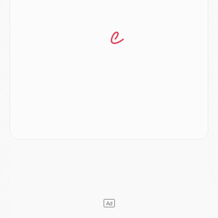
Match
- Majorque/PSG, sur quelle chaine et à quelle heure regarder le match ?
Mercato
- Le plan du PSG pour Suzuki et Chevalier se précise
Mercato
- L'Ajax refuse la première offre du PSG pour Godts
Mercato
- Le PSG veut accélérer, Ferran Torres temporise
Mercato
- Liverpool encore très loin du compte pour Barcola
LUNDI 03 AOÛT
Match
- Podcast CulturePSG : Mercato (Godts, Suzuki, Akliouche, Barcola, etc)
Mercato
- L'Ajax attend bien plus de 45M pour Mika Godts
Club
- Quatre retours importants dans le groupe du PSG, et un plus discret
Mercato
- Ayari file en Ligue 2
Club
- Le PSG s'associe avec un géant de la tech
Mercato
- Vu d'Italie, le transfert de Suzuki au PSG est bien engagé
Mercato
- Ferran Torres ne serait pas à vendre, mais...
Europe
- Gros coup dur pour Aston Villa avant de croiser le PSG
DIMANCHE 02 AOÛT
Mercato
- Le transfert de Kolo Muani à la Juventus est officiel
Mercato
- [MAJ] Le PSG a fait une grosse offre à Parme pour Suzuki
Mercato
- Le PSG a envoyé une première offre pour Mika Godts