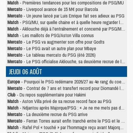
Match
- Premières tendances pour les compositions de PSG/MU
Mercato
- Liverpool avance de 15 M€ pour Barcola
Mercato
- Un jeune lancé par Luis Enrique fait ses adieux au PSG
Match
- PSG/MU, sur quelle chaine et à quelle heure regarder le match ?
Match
- Akliouche déjà à l'entraînement et concerné par PSG/MU ?
Match
- Les maillots de PSG/Aston Villa connus
Mercato
- Le PSG va augmenter son offre pour Godts
Mercato
- Le PSG avait un autre plan pour Mbaye
Mercato
- Le tableau mercato du PSG (été 2026)
Mercato
- Le PSG officialise Akliouche, sa deuxième recrue de l’été
JEUDI 06 AOÛT
Europe
- Pourquoi le PSG redémarre 2026/27 au 4e rang du coefficient UEFA
Mercato
- Contrat de 7 ans et transfert record pour Diomandé loin du PSG
Club
- Du repos supplémentaire pour Hakimi
Match
- Aston Villa privé de sa recrue record face au PSG
Match
- Ndjantou après Majorque/PSG : « Je ne me mets pas de plafond »
Mercato
- La deuxième recrue du PSG arrive
Mercato
- Ferran Torres aurait enfin tranché entre le PSG et le Barça
Match
- Rafel Pol « touché » par l'hommage reçu avant Majorque/PSG