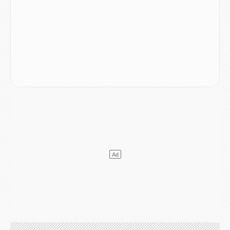
Club
- Le PSG s'associe avec un géant de la tech
Mercato
- Vu d'Italie, le transfert de Suzuki au PSG est bien engagé
Mercato
- Ferran Torres ne serait pas à vendre, mais...
Europe
- Gros coup dur pour Aston Villa avant de croiser le PSG
DIMANCHE 02 AOÛT
Mercato
- Le transfert de Kolo Muani à la Juventus est officiel
Mercato
- [MAJ] Le PSG a fait une grosse offre à Parme pour Suzuki
Mercato
- Le PSG a envoyé une première offre pour Mika Godts
Club
- Après Pacho, d'autres retours en vue
Mercato
- Changement de dernière minute pour Kolo Muani
SAMEDI 01 AOÛT
Mercato
- L'agent de Mika Godts confirme un accord avec le PSG
Club
- Quels numéros de maillot pour Akliouche et Digne au PSG ?
Match
- Un hommage prévu lors de Brest/PSG
Mercato
- Le PSG et le Barça ont rendez-vous pour Ferran Torres
Mercato
- Guéla Doué dans les listes du PSG
Mercato
- Le transfert de Mika Godts au PSG en bonne voie