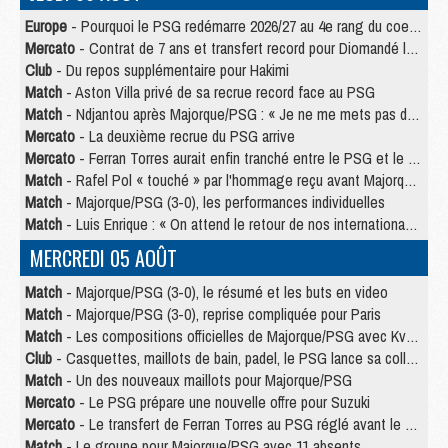
Europe
- Pourquoi le PSG redémarre 2026/27 au 4e rang du coefficient UEFA
Mercato
- Contrat de 7 ans et transfert record pour Diomandé loin du PSG
Club
- Du repos supplémentaire pour Hakimi
Match
- Aston Villa privé de sa recrue record face au PSG
Match
- Ndjantou après Majorque/PSG : « Je ne me mets pas de plafond »
Mercato
- La deuxième recrue du PSG arrive
Mercato
- Ferran Torres aurait enfin tranché entre le PSG et le Barça
Match
- Rafel Pol « touché » par l'hommage reçu avant Majorque/PSG
Match
- Majorque/PSG (3-0), les performances individuelles
Match
- Luis Enrique : « On attend le retour de nos internationaux »
MERCREDI 05 AOÛT
Match
- Majorque/PSG (3-0), le résumé et les buts en video
Match
- Majorque/PSG (3-0), reprise compliquée pour Paris
Match
- Les compositions officielles de Majorque/PSG avec Kvara et de nombreux jeunes
Club
- Casquettes, maillots de bain, padel, le PSG lance sa collection été
Match
- Un des nouveaux maillots pour Majorque/PSG
Mercato
- Le PSG prépare une nouvelle offre pour Suzuki
Mercato
- Le transfert de Ferran Torres au PSG réglé avant le 12 août ?
Match
- Le groupe pour Majorque/PSG avec 11 absents