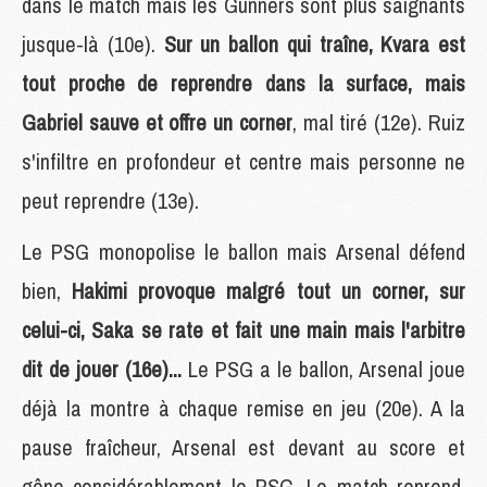
dans le match mais les Gunners sont plus saignants
jusque-là (10e).
Sur un ballon qui traîne, Kvara est
tout proche de reprendre dans la surface, mais
Gabriel sauve et offre un corner
, mal tiré (12e). Ruiz
s'infiltre en profondeur et centre mais personne ne
peut reprendre (13e).
Le PSG monopolise le ballon mais Arsenal défend
bien,
Hakimi provoque malgré tout un corner, sur
celui-ci, Saka se rate et fait une main mais l'arbitre
dit de jouer (16e)...
Le PSG a le ballon, Arsenal joue
déjà la montre à chaque remise en jeu (20e). A la
pause fraîcheur, Arsenal est devant au score et
gêne considérablement le PSG. Le match reprend,