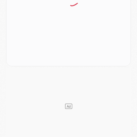
Podcast
- Podcast CulturePSG : Akliouche présenté par un fan de Monaco
Club
- Le PSG dévoile sa première collection d'entraînement pour 2026/2027
Discipline
- Un arbitre inattendu, mais porte-bonheur pour Lens/PSG
Match
- Majorque/PSG, sur quelle chaine et à quelle heure regarder le match ?
Mercato
- Le plan du PSG pour Suzuki et Chevalier se précise
Mercato
- L'Ajax refuse la première offre du PSG pour Godts
Mercato
- Le PSG veut accélérer, Ferran Torres temporise
Mercato
- Liverpool encore très loin du compte pour Barcola
LUNDI 03 AOÛT
Match
- Podcast CulturePSG : Mercato (Godts, Suzuki, Akliouche, Barcola, etc)
Mercato
- L'Ajax attend bien plus de 45M pour Mika Godts
Club
- Quatre retours importants dans le groupe du PSG, et un plus discret
Mercato
- Ayari file en Ligue 2
Club
- Le PSG s'associe avec un géant de la tech
Mercato
- Vu d'Italie, le transfert de Suzuki au PSG est bien engagé
Mercato
- Ferran Torres ne serait pas à vendre, mais...
Europe
- Gros coup dur pour Aston Villa avant de croiser le PSG
DIMANCHE 02 AOÛT