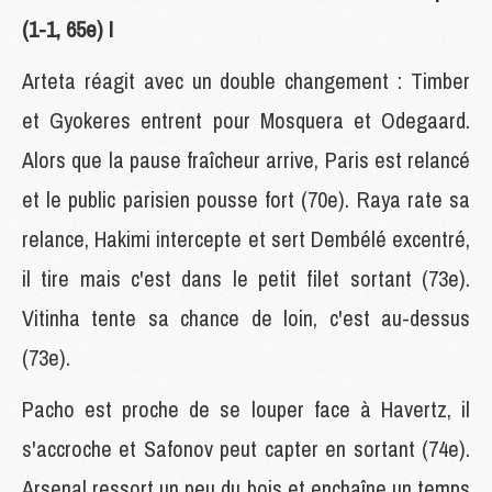
(1-1, 65e) !
Arteta réagit avec un double changement : Timber
et Gyokeres entrent pour Mosquera et Odegaard.
Alors que la pause fraîcheur arrive, Paris est relancé
et le public parisien pousse fort (70e). Raya rate sa
relance, Hakimi intercepte et sert Dembélé excentré,
il tire mais c'est dans le petit filet sortant (73e).
Vitinha tente sa chance de loin, c'est au-dessus
(73e).
Pacho est proche de se louper face à Havertz, il
s'accroche et Safonov peut capter en sortant (74e).
Arsenal ressort un peu du bois et enchaîne un temps