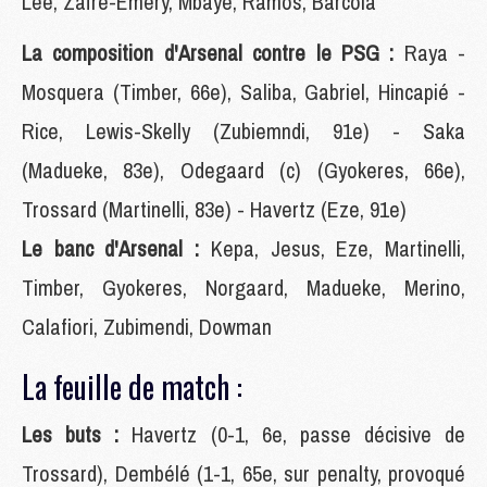
Lee, Zaïre-Emery, Mbaye, Ramos, Barcola
La composition d'Arsenal contre le PSG :
Raya -
Mosquera (Timber, 66e), Saliba, Gabriel, Hincapié -
Rice, Lewis-Skelly (Zubiemndi, 91e) - Saka
(Madueke, 83e), Odegaard (c) (Gyokeres, 66e),
Trossard (Martinelli, 83e) - Havertz (Eze, 91e)
Le banc d'Arsenal :
Kepa, Jesus, Eze, Martinelli,
Timber, Gyokeres, Norgaard, Madueke, Merino,
Calafiori, Zubimendi, Dowman
La feuille de match :
Les buts :
Havertz (0-1, 6e, passe décisive de
Trossard), Dembélé (1-1, 65e, sur penalty, provoqué