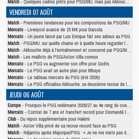
Match
- Quelques cadres prêts pour PSG/MU, mais pas Akliouche ?
VENDREDI 07 AOÛT
Match
- Premières tendances pour les compositions de PSG/MU
Mercato
- Liverpool avance de 15 M€ pour Barcola
Mercato
- Un jeune lancé par Luis Enrique fait ses adieux au PSG
Match
- PSG/MU, sur quelle chaine et à quelle heure regarder le match ?
Match
- Akliouche déjà à l'entraînement et concerné par PSG/MU ?
Match
- Les maillots de PSG/Aston Villa connus
Mercato
- Le PSG va augmenter son offre pour Godts
Mercato
- Le PSG avait un autre plan pour Mbaye
Mercato
- Le tableau mercato du PSG (été 2026)
Mercato
- Le PSG officialise Akliouche, sa deuxième recrue de l’été
JEUDI 06 AOÛT
Europe
- Pourquoi le PSG redémarre 2026/27 au 4e rang du coefficient UEFA
Mercato
- Contrat de 7 ans et transfert record pour Diomandé loin du PSG
Club
- Du repos supplémentaire pour Hakimi
Match
- Aston Villa privé de sa recrue record face au PSG
Match
- Ndjantou après Majorque/PSG : « Je ne me mets pas de plafond »