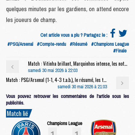
quelques minutes par les gardiens, on attend encore
les joueurs de champ.
Cet article vous a plu ? Partagez le :
#PSG/Arsenal
#Compte-rendu
#Résumé
#Champions League
#Finale
Match : Vitinha brillant, Marquinhos intense, les notes de PSG/Arsenal (1-1, 4-3 t.a.b.)
samedi 30 mai 2026 à 22:03
Match : PSG/Arsenal (1-1, 4-3 t.a.b.), le résumé, les tirs au but et les buts en video
samedi 30 mai 2026 à 21:03
Vous pouvez retrouver les commentaires de l'article sous les
publicités.
Match lié
Champions League