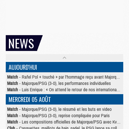
NEWS
AUJOURD'HUI
Match
- Rafel Pol « touché » par l'hommage reçu avant Majorque/PSG
Match
- Majorque/PSG (3-0), les performances individuelles
Match
- Luis Enrique : « On attend le retour de nos internationaux »
MERCREDI 05 AOÛT
Match
- Majorque/PSG (3-0), le résumé et les buts en video
Match
- Majorque/PSG (3-0), reprise compliquée pour Paris
Match
- Les compositions officielles de Majorque/PSG avec Kvara et de nombreux jeunes
Club
- Casquettes, maillots de bain, padel, le PSG lance sa collection été