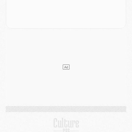
Match
- Un hommage prévu lors de Brest/PSG
Mercato
- Le PSG et le Barça ont rendez-vous pour Ferran Torres
Mercato
- Guéla Doué dans les listes du PSG
Mercato
- Le transfert de Mika Godts au PSG en bonne voie
VENDREDI 31 JUILLET
Match
- Un diffuseur annoncé pour les deux premiers matchs amicaux du PSG
Mercato
- Le transfert d'Akliouche au PSG bouclé, le montant se précise
Club
- Un retour majeur dans le groupe du PSG
Club
- [MAJ] Ndjantou et deux jeunes du PSG annoncés dans un tournoi U21
Mercato
- L'étonnante piste Suzuki confirmée et onéreuse
JEUDI 30 JUILLET
Sélections
- Ancelotti fait le ménage au Brésil mais veut garder Marquinhos
Mercato
- Le statu quo du milieu du PSG se précise
Club
- Le PSG plutôt que la FIFA pour Al-Khelaïfi, poussé par l'UEFA ?
Mercato
- Le PSG presserait Ferran Torres de se décider, deux pistes de secours
Club
- Déguisements, shopping, double scouting, Luis Campos dévoile ses méthodes
Mercato
- Kroupi retiré du mercato
Mercato
- Enfin une avancée dans le transfert d'Akliouche