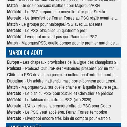
Match
- Un des nouveaux maillots pour Majorque/PSG
Mercato
- Le PSG prépare une nouvelle offre pour Suzuki
Mercato
- Le transfert de Ferran Torres au PSG réglé avant le 12 août ?
Match
- Le groupe pour Majorque/PSG avec 11 absents
Mercato
- Le PSG officialise un quatrième prêt
Mercato
- Liverpool ne veut pas que Barcola au PSG
Match
- Majorque/PSG, quelle compo pour le premier match de la saison 2026/27 ?
MARDI 04 AOÛT
Europe
- Les chapeaux provisoires de la Ligue des champions 2026/27
Podcast
- Podcast CulturePSG : Akliouche présenté par un fan de Monaco
Club
- Le PSG dévoile sa première collection d'entraînement pour 2026/2027
Discipline
- Un arbitre inattendu, mais porte-bonheur pour Lens/PSG
Match
- Majorque/PSG, sur quelle chaine et à quelle heure regarder le match ?
Mercato
- Le plan du PSG pour Suzuki et Chevalier se précise
Mercato
- Le tableau mercato du PSG (été 2026)
Mercato
- L'Ajax refuse la première offre du PSG pour Godts
Mercato
- Le PSG veut accélérer, Ferran Torres temporise
Mercato
- Liverpool encore très loin du compte pour Barcola