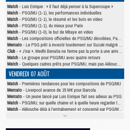
Match
- Luis Enrique : « Il faut déjà penser à la Supercoupe »
Match
- PSG/MU (1-1), les performances individuelles
Match
- PSG/MU (1-1), le résumé et les buts en video
Match
- PSG/MU (1-1), du mieux pour Paris
Match
- PSG/MU (1-0), le but de Mbaye en video
Match
- Les compositions officielles de PSG/MU dévoilées, Pacho titulaire
Mercato
- Le PSG prêt à investir lourdement sur Suzuki malgré Safonov et Chevalier
Club
- « J’irai », Medhi Benatia ne ferme pas la porte à une arrivée au PSG
Match
- Le groupe pour PSG/MU avec quatre retours
Match
- Quelques cadres prêts pour PSG/MU, mais pas Akliouche ?
VENDREDI 07 AOÛT
Match
- Premières tendances pour les compositions de PSG/MU
Mercato
- Liverpool avance de 15 M€ pour Barcola
Mercato
- Un jeune lancé par Luis Enrique fait ses adieux au PSG
Match
- PSG/MU, sur quelle chaine et à quelle heure regarder le match ?
Match
- Akliouche déjà à l'entraînement et concerné par PSG/MU ?
Match
- Les maillots de PSG/Aston Villa connus
Mercato
- Le PSG va augmenter son offre pour Godts
Mercato
- Le PSG avait un autre plan pour Mbaye