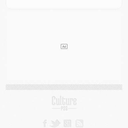
Match
- Un des nouveaux maillots pour Majorque/PSG
Mercato
- Le PSG prépare une nouvelle offre pour Suzuki
Mercato
- Le transfert de Ferran Torres au PSG réglé avant le 12 août ?
Match
- Le groupe pour Majorque/PSG avec 11 absents
Mercato
- Le PSG officialise un quatrième prêt
Mercato
- Liverpool ne veut pas que Barcola au PSG
Match
- Majorque/PSG, quelle compo pour le premier match de la saison 2026/27 ?
MARDI 04 AOÛT
Europe
- Les chapeaux provisoires de la Ligue des champions 2026/27
Podcast
- Podcast CulturePSG : Akliouche présenté par un fan de Monaco
Club
- Le PSG dévoile sa première collection d'entraînement pour 2026/2027
Discipline
- Un arbitre inattendu, mais porte-bonheur pour Lens/PSG
Match
- Majorque/PSG, sur quelle chaine et à quelle heure regarder le match ?
Mercato
- Le plan du PSG pour Suzuki et Chevalier se précise
Mercato
- L'Ajax refuse la première offre du PSG pour Godts
Mercato
- Le PSG veut accélérer, Ferran Torres temporise
Mercato
- Liverpool encore très loin du compte pour Barcola
LUNDI 03 AOÛT