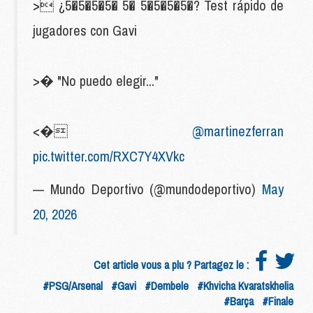
> ¿5�5�5�5� 5� 5�5�5�5�? Test rápido de
jugadores con Gavi
>� "No puedo elegir..."
<�
@martinezferran
pic.twitter.com/RXC7Y4XVkc
— Mundo Deportivo (@mundodeportivo)
May
20, 2026
Cet article vous a plu ? Partagez le :
#PSG/Arsenal
#Gavi
#Dembele
#Khvicha Kvaratskhelia
#Barça
#Finale