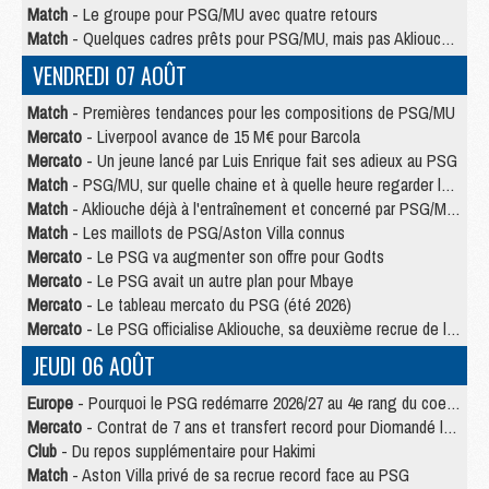
Match
- Le groupe pour PSG/MU avec quatre retours
Match
- Quelques cadres prêts pour PSG/MU, mais pas Akliouche ?
VENDREDI 07 AOÛT
Match
- Premières tendances pour les compositions de PSG/MU
Mercato
- Liverpool avance de 15 M€ pour Barcola
Mercato
- Un jeune lancé par Luis Enrique fait ses adieux au PSG
Match
- PSG/MU, sur quelle chaine et à quelle heure regarder le match ?
Match
- Akliouche déjà à l'entraînement et concerné par PSG/MU ?
Match
- Les maillots de PSG/Aston Villa connus
Mercato
- Le PSG va augmenter son offre pour Godts
Mercato
- Le PSG avait un autre plan pour Mbaye
Mercato
- Le tableau mercato du PSG (été 2026)
Mercato
- Le PSG officialise Akliouche, sa deuxième recrue de l’été
JEUDI 06 AOÛT
Europe
- Pourquoi le PSG redémarre 2026/27 au 4e rang du coefficient UEFA
Mercato
- Contrat de 7 ans et transfert record pour Diomandé loin du PSG
Club
- Du repos supplémentaire pour Hakimi
Match
- Aston Villa privé de sa recrue record face au PSG