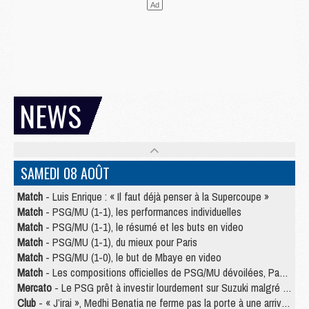
NEWS
SAMEDI 08 AOÛT
Match
- Luis Enrique : « Il faut déjà penser à la Supercoupe »
Match
- PSG/MU (1-1), les performances individuelles
Match
- PSG/MU (1-1), le résumé et les buts en video
Match
- PSG/MU (1-1), du mieux pour Paris
Match
- PSG/MU (1-0), le but de Mbaye en video
Match
- Les compositions officielles de PSG/MU dévoilées, Pacho titulaire
Mercato
- Le PSG prêt à investir lourdement sur Suzuki malgré Safonov et Chevalier
Club
- « J’irai », Medhi Benatia ne ferme pas la porte à une arrivée au PSG