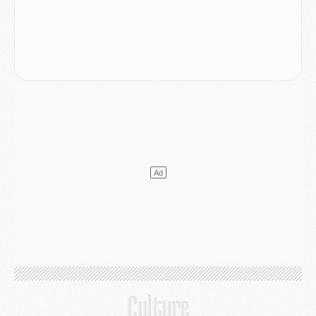
Europe
- Les chapeaux provisoires de la Ligue des champions 2026/27
Podcast
- Podcast CulturePSG : Akliouche présenté par un fan de Monaco
Club
- Le PSG dévoile sa première collection d'entraînement pour 2026/2027
Discipline
- Un arbitre inattendu, mais porte-bonheur pour Lens/PSG
Match
- Majorque/PSG, sur quelle chaine et à quelle heure regarder le match ?
Mercato
- Le plan du PSG pour Suzuki et Chevalier se précise
Mercato
- L'Ajax refuse la première offre du PSG pour Godts
Mercato
- Le PSG veut accélérer, Ferran Torres temporise
Mercato
- Liverpool encore très loin du compte pour Barcola
LUNDI 03 AOÛT
Match
- Podcast CulturePSG : Mercato (Godts, Suzuki, Akliouche, Barcola, etc)
Mercato
- L'Ajax attend bien plus de 45M pour Mika Godts
Club
- Quatre retours importants dans le groupe du PSG, et un plus discret
Mercato
- Ayari file en Ligue 2
Club
- Le PSG s'associe avec un géant de la tech
Mercato
- Vu d'Italie, le transfert de Suzuki au PSG est bien engagé
Mercato
- Ferran Torres ne serait pas à vendre, mais...
Europe
- Gros coup dur pour Aston Villa avant de croiser le PSG