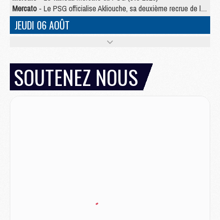
Mercato
- Le PSG officialise Akliouche, sa deuxième recrue de l’été
JEUDI 06 AOÛT
Europe
- Pourquoi le PSG redémarre 2026/27 au 4e rang du coefficient UEFA
Mercato
- Contrat de 7 ans et transfert record pour Diomandé loin du PSG
Club
- Du repos supplémentaire pour Hakimi
SOUTENEZ NOUS
Match
- Aston Villa privé de sa recrue record face au PSG
Match
- Ndjantou après Majorque/PSG : « Je ne me mets pas de plafond »
Mercato
- La deuxième recrue du PSG arrive
Mercato
- Ferran Torres aurait enfin tranché entre le PSG et le Barça
Match
- Rafel Pol « touché » par l'hommage reçu avant Majorque/PSG
Match
- Majorque/PSG (3-0), les performances individuelles
Match
- Luis Enrique : « On attend le retour de nos internationaux »
MERCREDI 05 AOÛT
Match
- Majorque/PSG (3-0), le résumé et les buts en video
Match
- Majorque/PSG (3-0), reprise compliquée pour Paris
Match
- Les compositions officielles de Majorque/PSG avec Kvara et de nombreux jeunes
Club
- Casquettes, maillots de bain, padel, le PSG lance sa collection été
Match
- Un des nouveaux maillots pour Majorque/PSG