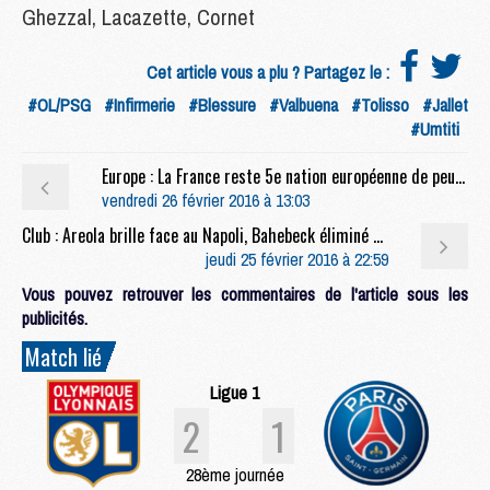
Ghezzal, Lacazette, Cornet
Cet article vous a plu ? Partagez le :
#OL/PSG
#Infirmerie
#Blessure
#Valbuena
#Tolisso
#Jallet
#Umtiti
Europe : La France reste 5e nation européenne de peu à l'indice UEFA
vendredi 26 février 2016 à 13:03
Club : Areola brille face au Napoli, Bahebeck éliminé en Europa League
jeudi 25 février 2016 à 22:59
Vous pouvez retrouver les commentaires de l'article sous les
publicités.
Match lié
Ligue 1
2
1
28ème journée