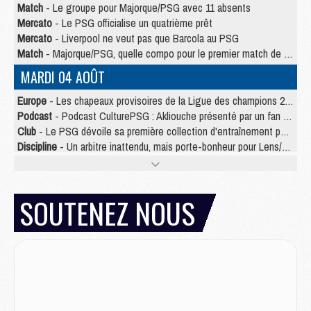
Match
- Le groupe pour Majorque/PSG avec 11 absents
Mercato
- Le PSG officialise un quatrième prêt
Mercato
- Liverpool ne veut pas que Barcola au PSG
Match
- Majorque/PSG, quelle compo pour le premier match de la saison 2026/27 ?
MARDI 04 AOÛT
Europe
- Les chapeaux provisoires de la Ligue des champions 2026/27
Podcast
- Podcast CulturePSG : Akliouche présenté par un fan de Monaco
Club
- Le PSG dévoile sa première collection d'entraînement pour 2026/2027
Discipline
- Un arbitre inattendu, mais porte-bonheur pour Lens/PSG
Match
- Majorque/PSG, sur quelle chaine et à quelle heure regarder le match ?
Mercato
- Le plan du PSG pour Suzuki et Chevalier se précise
Mercato
- Le tableau mercato du PSG (été 2026)
SOUTENEZ NOUS
Mercato
- L'Ajax refuse la première offre du PSG pour Godts
Mercato
- Le PSG veut accélérer, Ferran Torres temporise
Mercato
- Liverpool encore très loin du compte pour Barcola
LUNDI 03 AOÛT
Match
- Podcast CulturePSG : Mercato (Godts, Suzuki, Akliouche, Barcola, etc)
Mercato
- L'Ajax attend bien plus de 45M pour Mika Godts