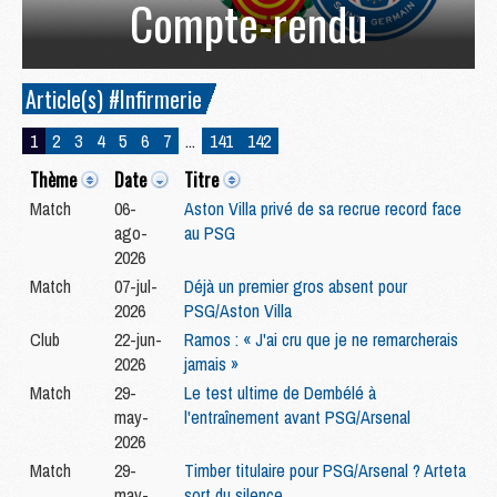
Compte-rendu
Article(s) #Infirmerie
1
2
3
4
5
6
7
...
141
142
Thème
Date
Titre
Match
06-
Aston Villa privé de sa recrue record face
ago-
au PSG
2026
Match
07-jul-
Déjà un premier gros absent pour
2026
PSG/Aston Villa
Club
22-jun-
Ramos : « J'ai cru que je ne remarcherais
2026
jamais »
Match
29-
Le test ultime de Dembélé à
may-
l'entraînement avant PSG/Arsenal
2026
Match
29-
Timber titulaire pour PSG/Arsenal ? Arteta
may-
sort du silence