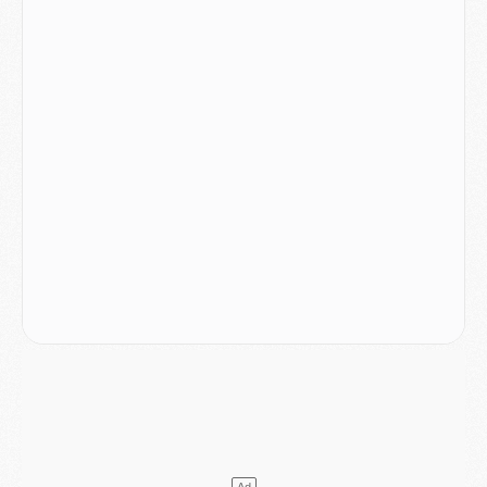
Club
- Quatre retours importants dans le groupe du PSG, et un plus discret
Mercato
- Ayari file en Ligue 2
Club
- Le PSG s'associe avec un géant de la tech
Mercato
- Vu d'Italie, le transfert de Suzuki au PSG est bien engagé
Mercato
- Ferran Torres ne serait pas à vendre, mais...
Europe
- Gros coup dur pour Aston Villa avant de croiser le PSG
DIMANCHE 02 AOÛT
Mercato
- Le transfert de Kolo Muani à la Juventus est officiel
Mercato
- [MAJ] Le PSG a fait une grosse offre à Parme pour Suzuki
Mercato
- Le PSG a envoyé une première offre pour Mika Godts
Club
- Après Pacho, d'autres retours en vue
Mercato
- Changement de dernière minute pour Kolo Muani
SAMEDI 01 AOÛT
Mercato
- L'agent de Mika Godts confirme un accord avec le PSG
Club
- Quels numéros de maillot pour Akliouche et Digne au PSG ?
Match
- Un hommage prévu lors de Brest/PSG
Mercato
- Le PSG et le Barça ont rendez-vous pour Ferran Torres
Mercato
- Guéla Doué dans les listes du PSG