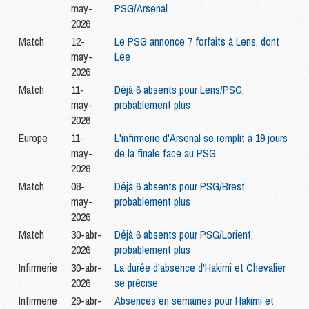
may-
PSG/Arsenal
2026
Match
12-
Le PSG annonce 7 forfaits à Lens, dont
may-
Lee
2026
Match
11-
Déjà 6 absents pour Lens/PSG,
may-
probablement plus
2026
Europe
11-
L'infirmerie d'Arsenal se remplit à 19 jours
may-
de la finale face au PSG
2026
Match
08-
Déjà 6 absents pour PSG/Brest,
may-
probablement plus
2026
Match
30-abr-
Déjà 6 absents pour PSG/Lorient,
2026
probablement plus
Infirmerie
30-abr-
La durée d'absence d'Hakimi et Chevalier
2026
se précise
Infirmerie
29-abr-
Absences en semaines pour Hakimi et