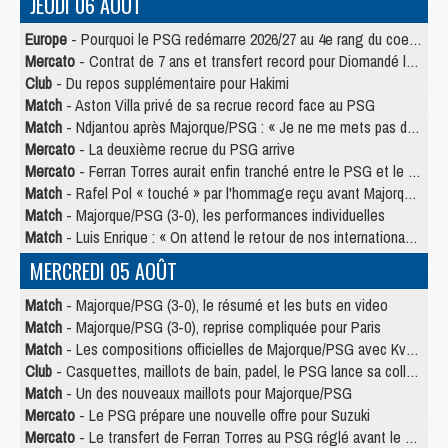
JEUDI 06 AOÛT
Europe
- Pourquoi le PSG redémarre 2026/27 au 4e rang du coefficient UEFA
Mercato
- Contrat de 7 ans et transfert record pour Diomandé loin du PSG
Club
- Du repos supplémentaire pour Hakimi
Match
- Aston Villa privé de sa recrue record face au PSG
Match
- Ndjantou après Majorque/PSG : « Je ne me mets pas de plafond »
Mercato
- La deuxième recrue du PSG arrive
Mercato
- Ferran Torres aurait enfin tranché entre le PSG et le Barça
Match
- Rafel Pol « touché » par l'hommage reçu avant Majorque/PSG
Match
- Majorque/PSG (3-0), les performances individuelles
Match
- Luis Enrique : « On attend le retour de nos internationaux »
MERCREDI 05 AOÛT
Match
- Majorque/PSG (3-0), le résumé et les buts en video
Match
- Majorque/PSG (3-0), reprise compliquée pour Paris
Match
- Les compositions officielles de Majorque/PSG avec Kvara et de nombreux jeunes
Club
- Casquettes, maillots de bain, padel, le PSG lance sa collection été
Match
- Un des nouveaux maillots pour Majorque/PSG
Mercato
- Le PSG prépare une nouvelle offre pour Suzuki
Mercato
- Le transfert de Ferran Torres au PSG réglé avant le 12 août ?