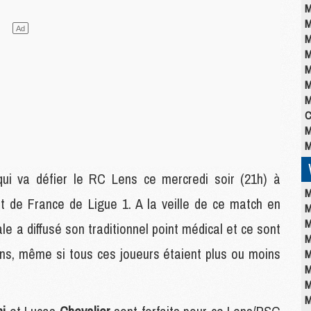
M
M
M
M
M
M
M
C
M
M
ui va défier le RC Lens ce mercredi soir (21h) à
M
t de France de Ligue 1. A la veille de ce match en
M
M
ale a diffusé son traditionnel point médical et ce sont
M
ans, même si tous ces joueurs étaient plus ou moins
M
M
M
M