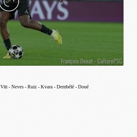
M
M
M
M
C
C
M
S
M
C
M
C
M
M