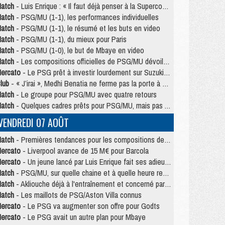
atch
- Luis Enrique : « Il faut déjà penser à la Supercoupe »
atch
- PSG/MU (1-1), les performances individuelles
atch
- PSG/MU (1-1), le résumé et les buts en video
atch
- PSG/MU (1-1), du mieux pour Paris
atch
- PSG/MU (1-0), le but de Mbaye en video
atch
- Les compositions officielles de PSG/MU dévoilées, Pacho titulaire
ercato
- Le PSG prêt à investir lourdement sur Suzuki malgré Safonov et Chevalier
lub
- « J’irai », Medhi Benatia ne ferme pas la porte à une arrivée au PSG
atch
- Le groupe pour PSG/MU avec quatre retours
atch
- Quelques cadres prêts pour PSG/MU, mais pas Akliouche ?
VENDREDI 07 AOÛT
atch
- Premières tendances pour les compositions de PSG/MU
ercato
- Liverpool avance de 15 M€ pour Barcola
ercato
- Un jeune lancé par Luis Enrique fait ses adieux au PSG
atch
- PSG/MU, sur quelle chaine et à quelle heure regarder le match ?
atch
- Akliouche déjà à l'entraînement et concerné par PSG/MU ?
atch
- Les maillots de PSG/Aston Villa connus
ercato
- Le PSG va augmenter son offre pour Godts
ercato
- Le PSG avait un autre plan pour Mbaye