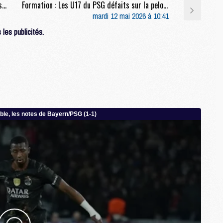
Match : Premières tendances pour les compositions de Lens/PSG
Formation : Les U17 du PSG défaits sur la pelouse de Versailles
M
mardi 12 mai 2026 à 10:41
C
les publicités.
M
C
M
M
E
M
M
M
C
M
M
C
M
M