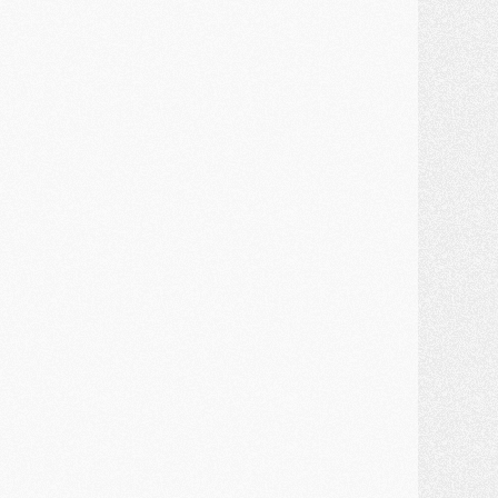
ercato
- Guéla Doué dans les listes du PSG
ercato
- Le transfert de Mika Godts au PSG en bonne voie
VENDREDI 31 JUILLET
atch
- Un diffuseur annoncé pour les deux premiers matchs amicaux du PSG
ercato
- Le transfert d'Akliouche au PSG bouclé, le montant se précise
lub
- Un retour majeur dans le groupe du PSG
lub
- [MAJ] Ndjantou et deux jeunes du PSG annoncés dans un tournoi U21
ercato
- L'étonnante piste Suzuki confirmée et onéreuse
JEUDI 30 JUILLET
élections
- Ancelotti fait le ménage au Brésil mais veut garder Marquinhos
ercato
- Le statu quo du milieu du PSG se précise
lub
- Le PSG plutôt que la FIFA pour Al-Khelaïfi, poussé par l'UEFA ?
ercato
- Le PSG presserait Ferran Torres de se décider, deux pistes de secours
lub
- Déguisements, shopping, double scouting, Luis Campos dévoile ses méthodes
ercato
- Kroupi retiré du mercato
ercato
- Enfin une avancée dans le transfert d'Akliouche
MERCREDI 29 JUILLET