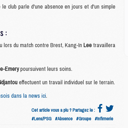
M
le club parle d'une absence en jours et d'un simple
M
M
M
M
s :
M
M
eçu lors du match contre Brest, Kang-In
Lee
travaillera
E
P
re-Emery
poursuivent leurs soins.
C
D
Ndjantou
effectuent un travail individuel sur le terrain.
M
M
sois dans la news ici
.
M
M
M
Cet article vous a plu ? Partagez le :
#Lens/PSG
#Absence
#Groupe
#Infirmerie
M