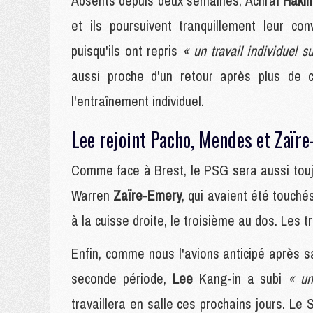
Absents depuis deux semaines, Achraf
Haki
et ils poursuivent tranquillement leur co
puisqu'ils ont repris
« un travail individuel su
aussi proche d'un retour après plus de c
l'entraînement individuel.
Lee rejoint Pacho, Mendes et Zaïre
Comme face à Brest, le PSG sera aussi touj
Warren
Zaïre-Emery
, qui avaient été touché
à la cuisse droite, le troisième au dos. Les t
Enfin, comme nous l'avions anticipé après 
seconde période,
Lee
Kang-in a subi
« un
travaillera en salle ces prochains jours. Le