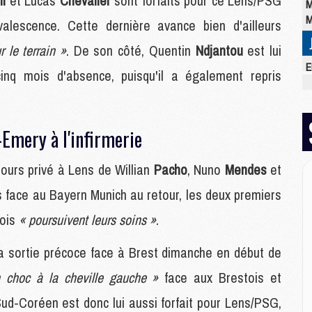
mi
et Lucas
Chevalier
sont forfaits pour ce Lens/PSG
M
M
nvalescence. Cette dernière avance bien d'ailleurs
r le terrain »
. De son côté, Quentin
Ndjantou
est lui
E
inq mois d'absence, puisqu'il a également repris
M
C
M
M
-Emery à l'infirmerie
M
M
ours privé à Lens de Willian
Pacho
, Nuno
Mendes
et
M
M
s face au Bayern Munich au retour, les deux premiers
M
rois
« poursuivent leurs soins »
.
sa sortie précoce face à Brest dimanche en début de
M
M
 choc à la cheville gauche »
face aux Brestois et
M
C
 Sud-Coréen est donc lui aussi forfait pour Lens/PSG,