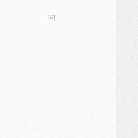
ercato
- L'Ajax attend bien plus de 45M pour Mika Godts
lub
- Quatre retours importants dans le groupe du PSG, et un plus discret
ercato
- Ayari file en Ligue 2
lub
- Le PSG s'associe avec un géant de la tech
ercato
- Vu d'Italie, le transfert de Suzuki au PSG est bien engagé
ercato
- Ferran Torres ne serait pas à vendre, mais...
urope
- Gros coup dur pour Aston Villa avant de croiser le PSG
DIMANCHE 02 AOÛT
ercato
- Le transfert de Kolo Muani à la Juventus est officiel
ercato
- [MAJ] Le PSG a fait une grosse offre à Parme pour Suzuki
ercato
- Le PSG a envoyé une première offre pour Mika Godts
lub
- Après Pacho, d'autres retours en vue
ercato
- Changement de dernière minute pour Kolo Muani
SAMEDI 01 AOÛT
ercato
- L'agent de Mika Godts confirme un accord avec le PSG
lub
- Quels numéros de maillot pour Akliouche et Digne au PSG ?
atch
- Un hommage prévu lors de Brest/PSG
ercato
- Le PSG et le Barça ont rendez-vous pour Ferran Torres