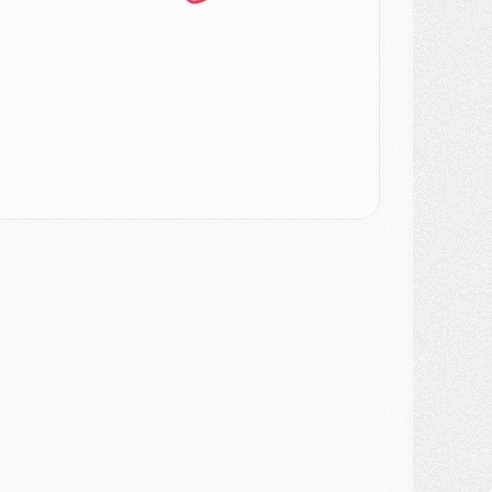
atch
- Un des nouveaux maillots pour Majorque/PSG
ercato
- Le PSG prépare une nouvelle offre pour Suzuki
ercato
- Le transfert de Ferran Torres au PSG réglé avant le 12 août ?
atch
- Le groupe pour Majorque/PSG avec 11 absents
ercato
- Le PSG officialise un quatrième prêt
ercato
- Liverpool ne veut pas que Barcola au PSG
atch
- Majorque/PSG, quelle compo pour le premier match de la saison 2026/27 ?
MARDI 04 AOÛT
urope
- Les chapeaux provisoires de la Ligue des champions 2026/27
odcast
- Podcast CulturePSG : Akliouche présenté par un fan de Monaco
lub
- Le PSG dévoile sa première collection d'entraînement pour 2026/2027
iscipline
- Un arbitre inattendu, mais porte-bonheur pour Lens/PSG
atch
- Majorque/PSG, sur quelle chaine et à quelle heure regarder le match ?
ercato
- Le plan du PSG pour Suzuki et Chevalier se précise
ercato
- L'Ajax refuse la première offre du PSG pour Godts
ercato
- Le PSG veut accélérer, Ferran Torres temporise
ercato
- Liverpool encore très loin du compte pour Barcola
LUNDI 03 AOÛT
atch
- Podcast CulturePSG : Mercato (Godts, Suzuki, Akliouche, Barcola, etc)