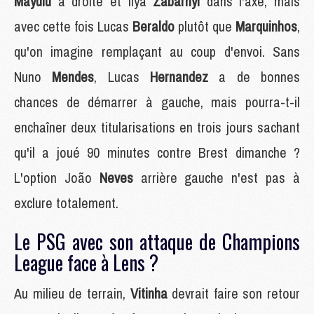
Mayulu
à droite et Ilya
Zabarnyi
dans l'axe, mais
avec cette fois Lucas
Beraldo
plutôt que
Marquinhos
,
qu'on imagine remplaçant au coup d'envoi. Sans
Nuno
Mendes
, Lucas
Hernandez
a de bonnes
chances de démarrer à gauche, mais pourra-t-il
enchaîner deux titularisations en trois jours sachant
qu'il a joué 90 minutes contre Brest dimanche ?
L'option João
Neves
arrière gauche n'est pas à
exclure totalement.
Le PSG avec son attaque de Champions
League face à Lens ?
Au milieu de terrain,
Vitinha
devrait faire son retour