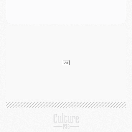
Match
- Majorque/PSG, quelle compo pour le premier match de la saison 2026/27 ?
MARDI 04 AOÛT
Europe
- Les chapeaux provisoires de la Ligue des champions 2026/27
Podcast
- Podcast CulturePSG : Akliouche présenté par un fan de Monaco
Club
- Le PSG dévoile sa première collection d'entraînement pour 2026/2027
Discipline
- Un arbitre inattendu, mais porte-bonheur pour Lens/PSG
Match
- Majorque/PSG, sur quelle chaine et à quelle heure regarder le match ?
Mercato
- Le plan du PSG pour Suzuki et Chevalier se précise
Mercato
- L'Ajax refuse la première offre du PSG pour Godts
Mercato
- Le PSG veut accélérer, Ferran Torres temporise
Mercato
- Liverpool encore très loin du compte pour Barcola
LUNDI 03 AOÛT
Match
- Podcast CulturePSG : Mercato (Godts, Suzuki, Akliouche, Barcola, etc)
Mercato
- L'Ajax attend bien plus de 45M pour Mika Godts
Club
- Quatre retours importants dans le groupe du PSG, et un plus discret
Mercato
- Ayari file en Ligue 2
Club
- Le PSG s'associe avec un géant de la tech
Mercato
- Vu d'Italie, le transfert de Suzuki au PSG est bien engagé