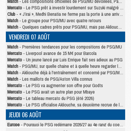
Match
- Les compositions officielles de PSG/MU dévoilées, Pacho titulaire
Mercato
- Le PSG prêt à investir lourdement sur Suzuki malgré Safonov et Chevalier
Club
- « J’irai », Medhi Benatia ne ferme pas la porte à une arrivée au PSG
Match
- Le groupe pour PSG/MU avec quatre retours
Match
- Quelques cadres prêts pour PSG/MU, mais pas Akliouche ?
VENDREDI 07 AOÛT
Match
- Premières tendances pour les compositions de PSG/MU
Mercato
- Liverpool avance de 15 M€ pour Barcola
Mercato
- Un jeune lancé par Luis Enrique fait ses adieux au PSG
Match
- PSG/MU, sur quelle chaine et à quelle heure regarder le match ?
Match
- Akliouche déjà à l'entraînement et concerné par PSG/MU ?
Match
- Les maillots de PSG/Aston Villa connus
Mercato
- Le PSG va augmenter son offre pour Godts
Mercato
- Le PSG avait un autre plan pour Mbaye
Mercato
- Le tableau mercato du PSG (été 2026)
Mercato
- Le PSG officialise Akliouche, sa deuxième recrue de l’été
JEUDI 06 AOÛT
Europe
- Pourquoi le PSG redémarre 2026/27 au 4e rang du coefficient UEFA