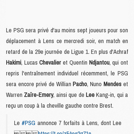
Le PSG sera privé d'au moins sept joueurs pour son
déplacement à Lens ce mercredi soir, en match en
retard de la 29e journée de Ligue 1. En plus d'Achraf
Hakimi
, Lucas
Chevalier
et Quentin
Ndjantou
, qui ont
repris l'entraînement individuel récemment, le PSG
sera encore privé de Willian
Pacho
, Nuno
Mendes
et
Warren
Zaïre-Emery
, ainsi que de
Lee
Kang-in, qui a
reçu un coup à la cheville gauche contre Brest.
Le
#PSG
annonce 7 forfaits à Lens, dont Lee

https://t.co/z54eq2g71n