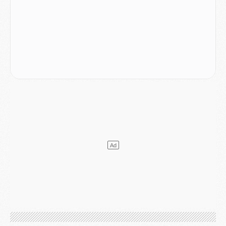
Mercato
- Le transfert de Kolo Muani à la Juventus est officiel
Mercato
- [MAJ] Le PSG a fait une grosse offre à Parme pour Suzuki
Mercato
- Le PSG a envoyé une première offre pour Mika Godts
Club
- Après Pacho, d'autres retours en vue
Mercato
- Changement de dernière minute pour Kolo Muani
SAMEDI 01 AOÛT
Mercato
- L'agent de Mika Godts confirme un accord avec le PSG
Club
- Quels numéros de maillot pour Akliouche et Digne au PSG ?
Match
- Un hommage prévu lors de Brest/PSG
Mercato
- Le PSG et le Barça ont rendez-vous pour Ferran Torres
Mercato
- Guéla Doué dans les listes du PSG
Mercato
- Le transfert de Mika Godts au PSG en bonne voie
VENDREDI 31 JUILLET
Match
- Un diffuseur annoncé pour les deux premiers matchs amicaux du PSG
Mercato
- Le transfert d'Akliouche au PSG bouclé, le montant se précise
Club
- Un retour majeur dans le groupe du PSG
Club
- [MAJ] Ndjantou et deux jeunes du PSG annoncés dans un tournoi U21
Mercato
- L'étonnante piste Suzuki confirmée et onéreuse