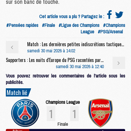
sur son banc de touche.
Cet article vous a plu ? Partagez le :
#Pensées rapides
#Finale
#Ligue des Champions
#Champions
League
#PSG/Arsenal
Match : Les dernières petites indiscrétions tactiques avant PSG/Arsenal
samedi 30 mai 2026 à 14:02
Supporters : Les nuits d'Europe du PSG racontées par ses supporters : les années Luis Enrique
samedi 30 mai 2026 à 12:40
Vous pouvez retrouver les commentaires de l'article sous les
publicités.
Match lié
Champions League
1
1
Finale