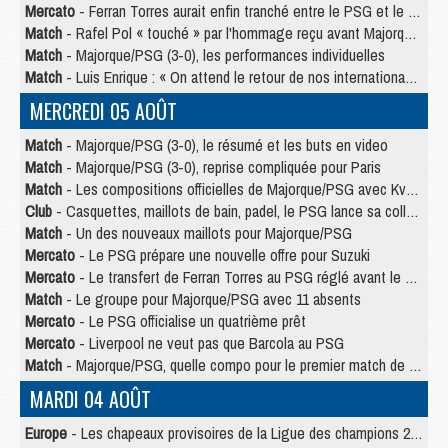
Mercato
- Ferran Torres aurait enfin tranché entre le PSG et le Barça
Match
- Rafel Pol « touché » par l'hommage reçu avant Majorque/PSG
Match
- Majorque/PSG (3-0), les performances individuelles
Match
- Luis Enrique : « On attend le retour de nos internationaux »
MERCREDI 05 AOÛT
Match
- Majorque/PSG (3-0), le résumé et les buts en video
Match
- Majorque/PSG (3-0), reprise compliquée pour Paris
Match
- Les compositions officielles de Majorque/PSG avec Kvara et de nombreux jeunes
Club
- Casquettes, maillots de bain, padel, le PSG lance sa collection été
Match
- Un des nouveaux maillots pour Majorque/PSG
Mercato
- Le PSG prépare une nouvelle offre pour Suzuki
Mercato
- Le transfert de Ferran Torres au PSG réglé avant le 12 août ?
Match
- Le groupe pour Majorque/PSG avec 11 absents
Mercato
- Le PSG officialise un quatrième prêt
Mercato
- Liverpool ne veut pas que Barcola au PSG
Match
- Majorque/PSG, quelle compo pour le premier match de la saison 2026/27 ?
MARDI 04 AOÛT
Europe
- Les chapeaux provisoires de la Ligue des champions 2026/27