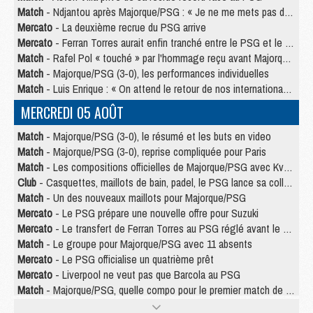
Match
- Ndjantou après Majorque/PSG : « Je ne me mets pas de plafond »
Mercato
- La deuxième recrue du PSG arrive
Mercato
- Ferran Torres aurait enfin tranché entre le PSG et le Barça
Match
- Rafel Pol « touché » par l'hommage reçu avant Majorque/PSG
Match
- Majorque/PSG (3-0), les performances individuelles
Match
- Luis Enrique : « On attend le retour de nos internationaux »
MERCREDI 05 AOÛT
Match
- Majorque/PSG (3-0), le résumé et les buts en video
Match
- Majorque/PSG (3-0), reprise compliquée pour Paris
Match
- Les compositions officielles de Majorque/PSG avec Kvara et de nombreux jeunes
Club
- Casquettes, maillots de bain, padel, le PSG lance sa collection été
Match
- Un des nouveaux maillots pour Majorque/PSG
Mercato
- Le PSG prépare une nouvelle offre pour Suzuki
Mercato
- Le transfert de Ferran Torres au PSG réglé avant le 12 août ?
Match
- Le groupe pour Majorque/PSG avec 11 absents
Mercato
- Le PSG officialise un quatrième prêt
Mercato
- Liverpool ne veut pas que Barcola au PSG
Match
- Majorque/PSG, quelle compo pour le premier match de la saison 2026/27 ?