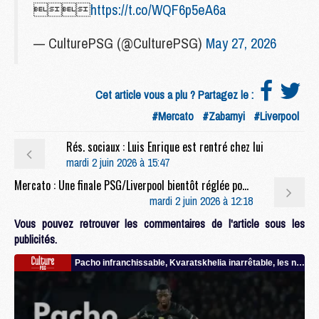

https://t.co/WQF6p5eA6a
— CulturePSG (@CulturePSG)
May 27, 2026
Cet article vous a plu ? Partagez le :
#Mercato
#Zabarnyi
#Liverpool
Rés. sociaux : Luis Enrique est rentré chez lui
mardi 2 juin 2026 à 15:47
Mercato : Une finale PSG/Liverpool bientôt réglée pour Diomande ?
mardi 2 juin 2026 à 12:18
Vous pouvez retrouver les commentaires de l'article sous les
publicités.