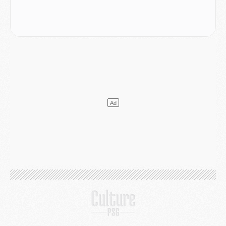
DIMANCHE 02 AOÛT
Mercato
- Le transfert de Kolo Muani à la Juventus est officiel
Mercato
- [MAJ] Le PSG a fait une grosse offre à Parme pour Suzuki
Mercato
- Le PSG a envoyé une première offre pour Mika Godts
Club
- Après Pacho, d'autres retours en vue
Mercato
- Changement de dernière minute pour Kolo Muani
SAMEDI 01 AOÛT
Mercato
- L'agent de Mika Godts confirme un accord avec le PSG
Club
- Quels numéros de maillot pour Akliouche et Digne au PSG ?
Match
- Un hommage prévu lors de Brest/PSG
Mercato
- Le PSG et le Barça ont rendez-vous pour Ferran Torres
Mercato
- Guéla Doué dans les listes du PSG
Mercato
- Le transfert de Mika Godts au PSG en bonne voie
VENDREDI 31 JUILLET
Match
- Un diffuseur annoncé pour les deux premiers matchs amicaux du PSG
Mercato
- Le transfert d'Akliouche au PSG bouclé, le montant se précise
Club
- Un retour majeur dans le groupe du PSG