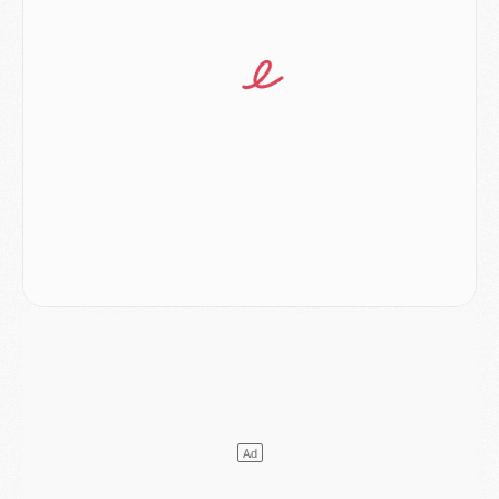
Match
- Majorque/PSG (3-0), reprise compliquée pour Paris
Match
- Les compositions officielles de Majorque/PSG avec Kvara et de nombreux jeunes
Club
- Casquettes, maillots de bain, padel, le PSG lance sa collection été
Match
- Un des nouveaux maillots pour Majorque/PSG
Mercato
- Le PSG prépare une nouvelle offre pour Suzuki
Mercato
- Le transfert de Ferran Torres au PSG réglé avant le 12 août ?
Match
- Le groupe pour Majorque/PSG avec 11 absents
Mercato
- Le PSG officialise un quatrième prêt
Mercato
- Liverpool ne veut pas que Barcola au PSG
Match
- Majorque/PSG, quelle compo pour le premier match de la saison 2026/27 ?
MARDI 04 AOÛT
Europe
- Les chapeaux provisoires de la Ligue des champions 2026/27
Podcast
- Podcast CulturePSG : Akliouche présenté par un fan de Monaco
Club
- Le PSG dévoile sa première collection d'entraînement pour 2026/2027
Discipline
- Un arbitre inattendu, mais porte-bonheur pour Lens/PSG
Match
- Majorque/PSG, sur quelle chaine et à quelle heure regarder le match ?
Mercato
- Le plan du PSG pour Suzuki et Chevalier se précise
Mercato
- L'Ajax refuse la première offre du PSG pour Godts
Mercato
- Le PSG veut accélérer, Ferran Torres temporise