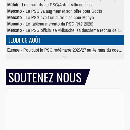
Match
- Les maillots de PSG/Aston Villa connus
Mercato
- Le PSG va augmenter son offre pour Godts
Mercato
- Le PSG avait un autre plan pour Mbaye
Mercato
- Le tableau mercato du PSG (été 2026)
Mercato
- Le PSG officialise Akliouche, sa deuxième recrue de l’été
JEUDI 06 AOÛT
Europe
- Pourquoi le PSG redémarre 2026/27 au 4e rang du coefficient UEFA
Mercato
- Contrat de 7 ans et transfert record pour Diomandé loin du PSG
Club
- Du repos supplémentaire pour Hakimi
Match
- Aston Villa privé de sa recrue record face au PSG
SOUTENEZ NOUS
Match
- Ndjantou après Majorque/PSG : « Je ne me mets pas de plafond »
Mercato
- La deuxième recrue du PSG arrive
Mercato
- Ferran Torres aurait enfin tranché entre le PSG et le Barça
Match
- Rafel Pol « touché » par l'hommage reçu avant Majorque/PSG
Match
- Majorque/PSG (3-0), les performances individuelles
Match
- Luis Enrique : « On attend le retour de nos internationaux »
MERCREDI 05 AOÛT
Match
- Majorque/PSG (3-0), le résumé et les buts en video