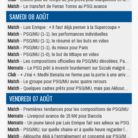
Match
- Le transfert de Ferran Torres au PSG avance
SAMEDI 08 AOÛT
Match
- Luis Enrique : « Il faut déjà penser à la Supercoupe »
Match
- PSG/MU (1-1), les performances individuelles
Match
- PSG/MU (1-1), le résumé et les buts en video
Match
- PSG/MU (1-1), du mieux pour Paris
Match
- PSG/MU (1-0), le but de Mbaye en video
Match
- Les compositions officielles de PSG/MU dévoilées, Pacho titulaire
Mercato
- Le PSG prêt à investir lourdement sur Suzuki malgré Safonov et Chevalier
Club
- « J’irai », Medhi Benatia ne ferme pas la porte à une arrivée au PSG
Match
- Le groupe pour PSG/MU avec quatre retours
Match
- Quelques cadres prêts pour PSG/MU, mais pas Akliouche ?
VENDREDI 07 AOÛT
Match
- Premières tendances pour les compositions de PSG/MU
Mercato
- Liverpool avance de 15 M€ pour Barcola
Mercato
- Un jeune lancé par Luis Enrique fait ses adieux au PSG
Match
- PSG/MU, sur quelle chaine et à quelle heure regarder le match ?
Match
- Akliouche déjà à l'entraînement et concerné par PSG/MU ?