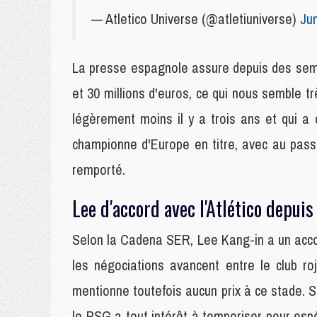
— Atletico Universe (@atletiuniverse)
Ju
La presse espagnole assure depuis des sema
et 30 millions d'euros, ce qui nous semble t
légèrement moins il y a trois ans et qui 
championne d'Europe en titre, avec au passa
remporté.
Lee d'accord avec l'Atlético depuis
Selon la Cadena SER, Lee Kang-in a un accord
les négociations avancent entre le club r
mentionne toutefois aucun prix à ce stade. 
le PSG a tout intérêt à temporiser pour esp