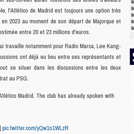
M
M
e, l'Atlético de Madrid est toujours une option très
M
jà en 2023 au moment de son départ de Majorque et
M
M
timée entre 20 et 23 millions d'euros.
M
M
 qui travaille notamment pour Radio Marca, Lee Kang-
scussions ont déjà eu lieu entre ses représentants et
M
tout se situer dans les discussions entre les deux
M
M
trat au PSG.
C
M
M
tico Madrid. The club has already spoken with
M
M
M
M
]
pic.twitter.com/yQw1o1WLzR
M