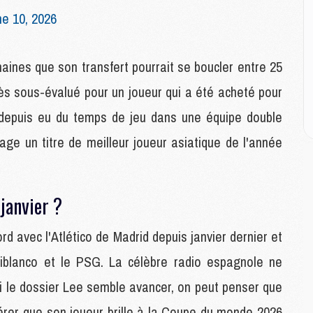
ne 10, 2026
E
P
C
ines que son transfert pourrait se boucler entre 25
D
rès sous-évalué pour un joueur qui a été acheté pour
M
M
a depuis eu du temps de jeu dans une équipe double
M
M
ge un titre de meilleur joueur asiatique de l'année
M
 janvier ?
M
M
C
 avec l'Atlético de Madrid depuis janvier dernier et
M
ojiblanco et le PSG. La célèbre radio espagnole ne
C
M
Si le dossier Lee semble avancer, on peut penser que
M
érer que son joueur brille à la Coupe du monde 2026
E