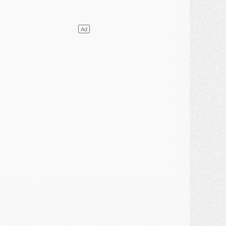
DIMANCHE 02 AOÛT
ercato
- Le transfert de Kolo Muani à la Juventus est officiel
ercato
- [MAJ] Le PSG a fait une grosse offre à Parme pour Suzuki
ercato
- Le PSG a envoyé une première offre pour Mika Godts
lub
- Après Pacho, d'autres retours en vue
ercato
- Changement de dernière minute pour Kolo Muani
SAMEDI 01 AOÛT
ercato
- L'agent de Mika Godts confirme un accord avec le PSG
lub
- Quels numéros de maillot pour Akliouche et Digne au PSG ?
atch
- Un hommage prévu lors de Brest/PSG
ercato
- Le PSG et le Barça ont rendez-vous pour Ferran Torres
ercato
- Guéla Doué dans les listes du PSG
ercato
- Le transfert de Mika Godts au PSG en bonne voie
VENDREDI 31 JUILLET
atch
- Un diffuseur annoncé pour les deux premiers matchs amicaux du PSG
ercato
- Le transfert d'Akliouche au PSG bouclé, le montant se précise
lub
- Un retour majeur dans le groupe du PSG