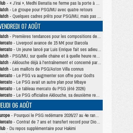
lub
- « J’irai », Medhi Benatia ne ferme pas la porte à une arrivée au PSG
atch
- Le groupe pour PSG/MU avec quatre retours
atch
- Quelques cadres prêts pour PSG/MU, mais pas Akliouche ?
VENDREDI 07 AOÛT
atch
- Premières tendances pour les compositions de PSG/MU
ercato
- Liverpool avance de 15 M€ pour Barcola
ercato
- Un jeune lancé par Luis Enrique fait ses adieux au PSG
atch
- PSG/MU, sur quelle chaine et à quelle heure regarder le match ?
atch
- Akliouche déjà à l'entraînement et concerné par PSG/MU ?
atch
- Les maillots de PSG/Aston Villa connus
ercato
- Le PSG va augmenter son offre pour Godts
ercato
- Le PSG avait un autre plan pour Mbaye
ercato
- Le tableau mercato du PSG (été 2026)
ercato
- Le PSG officialise Akliouche, sa deuxième recrue de l’été
JEUDI 06 AOÛT
urope
- Pourquoi le PSG redémarre 2026/27 au 4e rang du coefficient UEFA
ercato
- Contrat de 7 ans et transfert record pour Diomandé loin du PSG
lub
- Du repos supplémentaire pour Hakimi