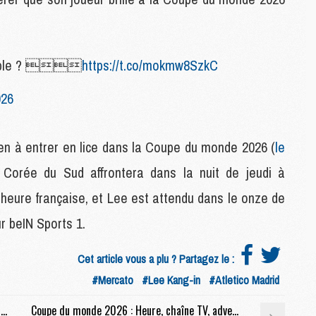
M
M
onnable ? 
https://t.co/mokmw8SzkC
M
C
026
M
ien à entrer en lice dans la Coupe du monde 2026 (
le
M
 Corée du Sud affrontera dans la nuit de jeudi à
C
M
, heure française, et Lee est attendu dans le onze de
M
M
ur beIN Sports 1.
M
Cet article vous a plu ? Partagez le :
#Mercato
#Lee Kang-in
#Atletico Madrid
M
M
Mercato : Le PSG a tranché pour Gabriel Moscardo, Braga aussi
Coupe du monde 2026 : Heure, chaîne TV, adversaires, le calendrier complet des 16 Mondialistes du PSG
C