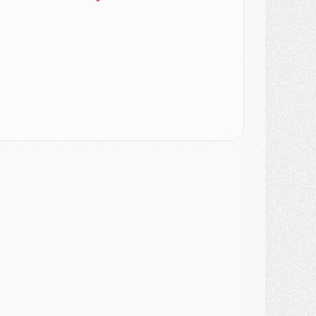
MARDI 04 AOÛT
urope
- Les chapeaux provisoires de la Ligue des champions 2026/27
odcast
- Podcast CulturePSG : Akliouche présenté par un fan de Monaco
lub
- Le PSG dévoile sa première collection d'entraînement pour 2026/2027
iscipline
- Un arbitre inattendu, mais porte-bonheur pour Lens/PSG
atch
- Majorque/PSG, sur quelle chaine et à quelle heure regarder le match ?
ercato
- Le plan du PSG pour Suzuki et Chevalier se précise
ercato
- L'Ajax refuse la première offre du PSG pour Godts
ercato
- Le PSG veut accélérer, Ferran Torres temporise
ercato
- Liverpool encore très loin du compte pour Barcola
LUNDI 03 AOÛT
atch
- Podcast CulturePSG : Mercato (Godts, Suzuki, Akliouche, Barcola, etc)
ercato
- L'Ajax attend bien plus de 45M pour Mika Godts
lub
- Quatre retours importants dans le groupe du PSG, et un plus discret
ercato
- Ayari file en Ligue 2
lub
- Le PSG s'associe avec un géant de la tech
ercato
- Vu d'Italie, le transfert de Suzuki au PSG est bien engagé
ercato
- Ferran Torres ne serait pas à vendre, mais...
urope
- Gros coup dur pour Aston Villa avant de croiser le PSG