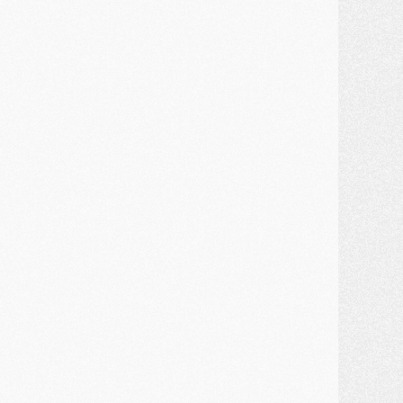
lub
- [MAJ] Ndjantou et deux jeunes du PSG annoncés dans un tournoi U21
ercato
- L'étonnante piste Suzuki confirmée et onéreuse
JEUDI 30 JUILLET
élections
- Ancelotti fait le ménage au Brésil mais veut garder Marquinhos
ercato
- Le statu quo du milieu du PSG se précise
lub
- Le PSG plutôt que la FIFA pour Al-Khelaïfi, poussé par l'UEFA ?
ercato
- Le PSG presserait Ferran Torres de se décider, deux pistes de secours
lub
- Déguisements, shopping, double scouting, Luis Campos dévoile ses méthodes
ercato
- Kroupi retiré du mercato
ercato
- Enfin une avancée dans le transfert d'Akliouche
MERCREDI 29 JUILLET
ercato
- Ferran Torres priorité du PSG, mais ouvert à tout
ercato
- Première offre de Liverpool en approche pour Barcola
ercato
- Le montant du transfert de Kolo Muani se précise, la formule aussi
ercato
- Kolo Muani attendu en Italie, son transfert débloqué
ercato
- Monaco a encore repoussé une offre du PSG pour Akliouche
ercato
- Liverpool presque d'accord avec Barcola, le PSG pas du tout
ercato
- Moment décisif pour le transfert de Kolo Muani