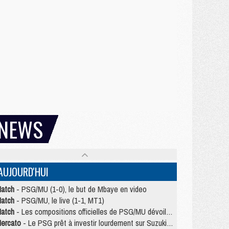
NEWS
AUJOURD'HUI
atch
- PSG/MU (1-0), le but de Mbaye en video
atch
- PSG/MU, le live (1-1, MT1)
atch
- Les compositions officielles de PSG/MU dévoilées, Pacho titulaire
ercato
- Le PSG prêt à investir lourdement sur Suzuki malgré Safonov et Chevalier