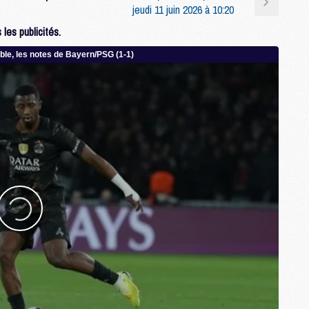
jeudi 11 juin 2026 à 10:20
C
M
les publicités.
S
M
C
M
C
M
M
M
M
M
M
M
M
M