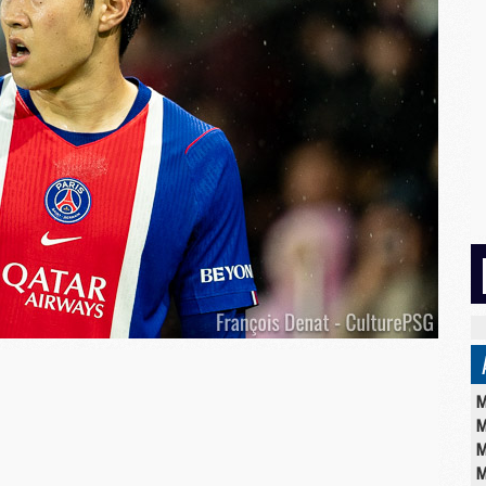
M
M
M
M