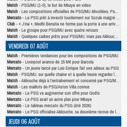
Match
- PSG/MU (1-0), le but de Mbaye en video
Match
- Les compositions officielles de PSG/MU dévoilées, Pacho titulaire
Mercato
- Le PSG prêt à investir lourdement sur Suzuki malgré Safonov et Chevalier
Club
- « J’irai », Medhi Benatia ne ferme pas la porte à une arrivée au PSG
Match
- Le groupe pour PSG/MU avec quatre retours
Match
- Quelques cadres prêts pour PSG/MU, mais pas Akliouche ?
VENDREDI 07 AOÛT
Match
- Premières tendances pour les compositions de PSG/MU
Mercato
- Liverpool avance de 15 M€ pour Barcola
Mercato
- Un jeune lancé par Luis Enrique fait ses adieux au PSG
Match
- PSG/MU, sur quelle chaine et à quelle heure regarder le match ?
Match
- Akliouche déjà à l'entraînement et concerné par PSG/MU ?
Match
- Les maillots de PSG/Aston Villa connus
Mercato
- Le PSG va augmenter son offre pour Godts
Mercato
- Le PSG avait un autre plan pour Mbaye
Mercato
- Le tableau mercato du PSG (été 2026)
Mercato
- Le PSG officialise Akliouche, sa deuxième recrue de l’été
JEUDI 06 AOÛT