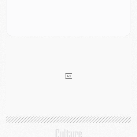
Mercato
- Le PSG officialise un quatrième prêt
Mercato
- Liverpool ne veut pas que Barcola au PSG
Match
- Majorque/PSG, quelle compo pour le premier match de la saison 2026/27 ?
MARDI 04 AOÛT
Europe
- Les chapeaux provisoires de la Ligue des champions 2026/27
Podcast
- Podcast CulturePSG : Akliouche présenté par un fan de Monaco
Club
- Le PSG dévoile sa première collection d'entraînement pour 2026/2027
Discipline
- Un arbitre inattendu, mais porte-bonheur pour Lens/PSG
Match
- Majorque/PSG, sur quelle chaine et à quelle heure regarder le match ?
Mercato
- Le plan du PSG pour Suzuki et Chevalier se précise
Mercato
- L'Ajax refuse la première offre du PSG pour Godts
Mercato
- Le PSG veut accélérer, Ferran Torres temporise
Mercato
- Liverpool encore très loin du compte pour Barcola
LUNDI 03 AOÛT
Match
- Podcast CulturePSG : Mercato (Godts, Suzuki, Akliouche, Barcola, etc)
Mercato
- L'Ajax attend bien plus de 45M pour Mika Godts
Club
- Quatre retours importants dans le groupe du PSG, et un plus discret
Mercato
- Ayari file en Ligue 2