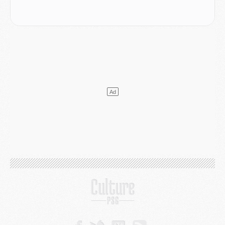
Mercato
- Changement de dernière minute pour Kolo Muani
SAMEDI 01 AOÛT
Mercato
- L'agent de Mika Godts confirme un accord avec le PSG
Club
- Quels numéros de maillot pour Akliouche et Digne au PSG ?
Match
- Un hommage prévu lors de Brest/PSG
Mercato
- Le PSG et le Barça ont rendez-vous pour Ferran Torres
Mercato
- Guéla Doué dans les listes du PSG
Mercato
- Le transfert de Mika Godts au PSG en bonne voie
VENDREDI 31 JUILLET
Match
- Un diffuseur annoncé pour les deux premiers matchs amicaux du PSG
Mercato
- Le transfert d'Akliouche au PSG bouclé, le montant se précise
Club
- Un retour majeur dans le groupe du PSG
Club
- [MAJ] Ndjantou et deux jeunes du PSG annoncés dans un tournoi U21
Mercato
- L'étonnante piste Suzuki confirmée et onéreuse
JEUDI 30 JUILLET
Sélections
- Ancelotti fait le ménage au Brésil mais veut garder Marquinhos
Mercato
- Le statu quo du milieu du PSG se précise