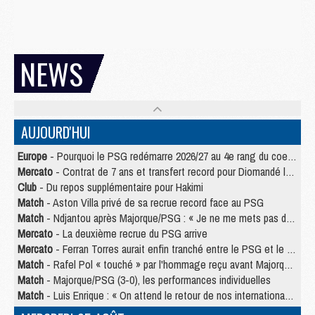
NEWS
AUJOURD'HUI
Europe
- Pourquoi le PSG redémarre 2026/27 au 4e rang du coefficient UEFA
Mercato
- Contrat de 7 ans et transfert record pour Diomandé loin du PSG
Club
- Du repos supplémentaire pour Hakimi
Match
- Aston Villa privé de sa recrue record face au PSG
Match
- Ndjantou après Majorque/PSG : « Je ne me mets pas de plafond »
Mercato
- La deuxième recrue du PSG arrive
Mercato
- Ferran Torres aurait enfin tranché entre le PSG et le Barça
Match
- Rafel Pol « touché » par l'hommage reçu avant Majorque/PSG
Match
- Majorque/PSG (3-0), les performances individuelles
Match
- Luis Enrique : « On attend le retour de nos internationaux »