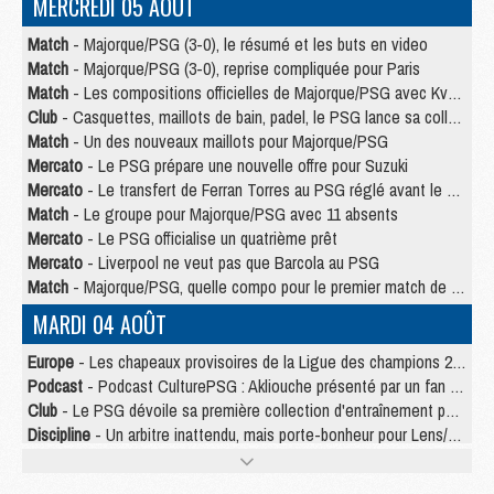
MERCREDI 05 AOÛT
Match
- Majorque/PSG (3-0), le résumé et les buts en video
Match
- Majorque/PSG (3-0), reprise compliquée pour Paris
Match
- Les compositions officielles de Majorque/PSG avec Kvara et de nombreux jeunes
Club
- Casquettes, maillots de bain, padel, le PSG lance sa collection été
Match
- Un des nouveaux maillots pour Majorque/PSG
Mercato
- Le PSG prépare une nouvelle offre pour Suzuki
Mercato
- Le transfert de Ferran Torres au PSG réglé avant le 12 août ?
Match
- Le groupe pour Majorque/PSG avec 11 absents
Mercato
- Le PSG officialise un quatrième prêt
Mercato
- Liverpool ne veut pas que Barcola au PSG
Match
- Majorque/PSG, quelle compo pour le premier match de la saison 2026/27 ?
MARDI 04 AOÛT
Europe
- Les chapeaux provisoires de la Ligue des champions 2026/27
Podcast
- Podcast CulturePSG : Akliouche présenté par un fan de Monaco
Club
- Le PSG dévoile sa première collection d'entraînement pour 2026/2027
Discipline
- Un arbitre inattendu, mais porte-bonheur pour Lens/PSG
Match
- Majorque/PSG, sur quelle chaine et à quelle heure regarder le match ?
Mercato
- Le plan du PSG pour Suzuki et Chevalier se précise