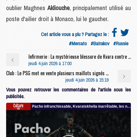
oublier Maghnes
Akliouche
, principalement utilisé au
poste d'ailier droit à Monaco, lui le gaucher.
Cet article vous a plu ? Partagez le :
#Mercato
#Batrakov
#Russie
Infirmerie : La mystérieuse blessure de Kvara contre Arsenal expliquée
jeudi 4 juin 2026 à 17:00
Club : Le PSG met en vente plusieurs maillots signés et encadrés
jeudi 4 juin 2026 à 15:19
Vous pouvez retrouver les commentaires de l'article sous les
publicités.