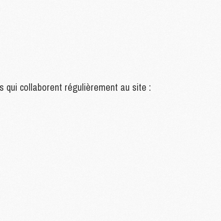
S
M
C
M
C
M
s qui collaborent régulièrement au site :
M
M
M
M
M
M
M
M