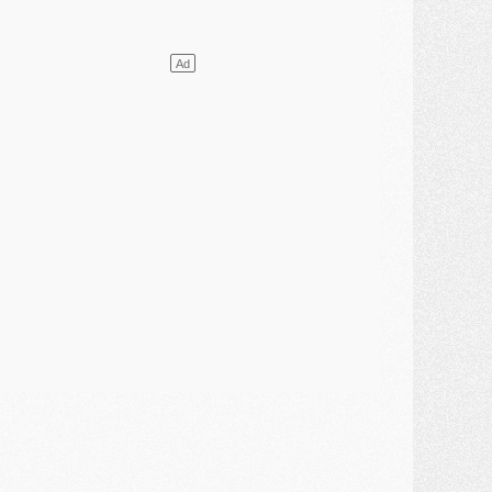
ercato
- Le transfert de Kolo Muani à la Juventus est officiel
ercato
- [MAJ] Le PSG a fait une grosse offre à Parme pour Suzuki
ercato
- Le PSG a envoyé une première offre pour Mika Godts
lub
- Après Pacho, d'autres retours en vue
ercato
- Changement de dernière minute pour Kolo Muani
SAMEDI 01 AOÛT
ercato
- L'agent de Mika Godts confirme un accord avec le PSG
lub
- Quels numéros de maillot pour Akliouche et Digne au PSG ?
atch
- Un hommage prévu lors de Brest/PSG
ercato
- Le PSG et le Barça ont rendez-vous pour Ferran Torres
ercato
- Guéla Doué dans les listes du PSG
ercato
- Le transfert de Mika Godts au PSG en bonne voie
VENDREDI 31 JUILLET
atch
- Un diffuseur annoncé pour les deux premiers matchs amicaux du PSG
ercato
- Le transfert d'Akliouche au PSG bouclé, le montant se précise
lub
- Un retour majeur dans le groupe du PSG
lub
- [MAJ] Ndjantou et deux jeunes du PSG annoncés dans un tournoi U21
ercato
- L'étonnante piste Suzuki confirmée et onéreuse