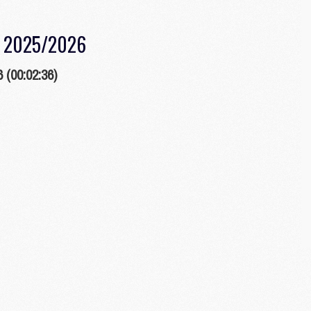
M
M
SG 2025/2026
M
C
 (00:02:36)
M
M
C
M
M
M
M
M
M
C
C
M