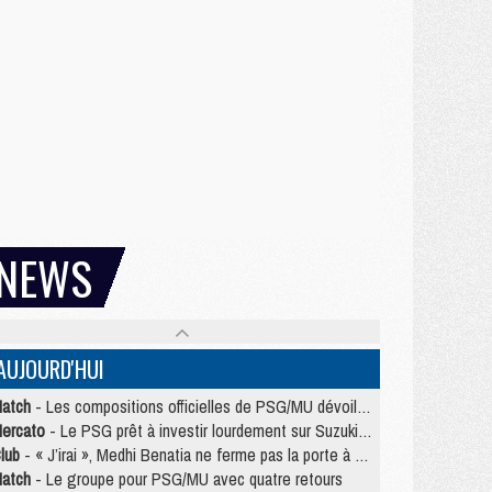
NEWS
AUJOURD'HUI
atch
- Les compositions officielles de PSG/MU dévoilées, Pacho titulaire
ercato
- Le PSG prêt à investir lourdement sur Suzuki malgré Safonov et Chevalier
lub
- « J’irai », Medhi Benatia ne ferme pas la porte à une arrivée au PSG
atch
- Le groupe pour PSG/MU avec quatre retours