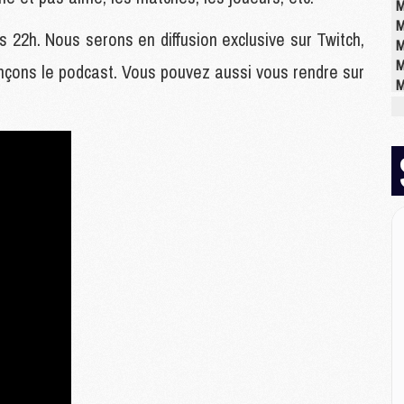
M
M
s 22h. Nous serons en diffusion exclusive sur Twitch,
M
M
ançons le podcast. Vous pouvez aussi vous rendre sur
M
M
M
M
C
M
M
M
M
M
M
M