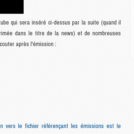
E
P
C
D
ube qui sera inséré ci-dessus par la suite (quand il
M
pprimée dans le titre de la news) et de nombreuses
M
M
outer après l'émission :
M
M
M
M
C
M
C
M
M
E
n vers le fichier référençant les émissions est le