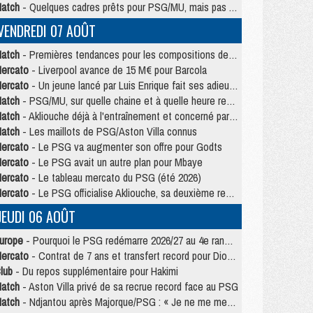
atch
- Quelques cadres prêts pour PSG/MU, mais pas Akliouche ?
VENDREDI 07 AOÛT
atch
- Premières tendances pour les compositions de PSG/MU
ercato
- Liverpool avance de 15 M€ pour Barcola
ercato
- Un jeune lancé par Luis Enrique fait ses adieux au PSG
atch
- PSG/MU, sur quelle chaine et à quelle heure regarder le match ?
atch
- Akliouche déjà à l'entraînement et concerné par PSG/MU ?
atch
- Les maillots de PSG/Aston Villa connus
ercato
- Le PSG va augmenter son offre pour Godts
ercato
- Le PSG avait un autre plan pour Mbaye
ercato
- Le tableau mercato du PSG (été 2026)
ercato
- Le PSG officialise Akliouche, sa deuxième recrue de l’été
JEUDI 06 AOÛT
urope
- Pourquoi le PSG redémarre 2026/27 au 4e rang du coefficient UEFA
ercato
- Contrat de 7 ans et transfert record pour Diomandé loin du PSG
lub
- Du repos supplémentaire pour Hakimi
atch
- Aston Villa privé de sa recrue record face au PSG
atch
- Ndjantou après Majorque/PSG : « Je ne me mets pas de plafond »