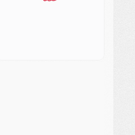
urope
- Les chapeaux provisoires de la Ligue des champions 2026/27
odcast
- Podcast CulturePSG : Akliouche présenté par un fan de Monaco
lub
- Le PSG dévoile sa première collection d'entraînement pour 2026/2027
iscipline
- Un arbitre inattendu, mais porte-bonheur pour Lens/PSG
atch
- Majorque/PSG, sur quelle chaine et à quelle heure regarder le match ?
ercato
- Le plan du PSG pour Suzuki et Chevalier se précise
ercato
- L'Ajax refuse la première offre du PSG pour Godts
ercato
- Le PSG veut accélérer, Ferran Torres temporise
ercato
- Liverpool encore très loin du compte pour Barcola
LUNDI 03 AOÛT
atch
- Podcast CulturePSG : Mercato (Godts, Suzuki, Akliouche, Barcola, etc)
ercato
- L'Ajax attend bien plus de 45M pour Mika Godts
lub
- Quatre retours importants dans le groupe du PSG, et un plus discret
ercato
- Ayari file en Ligue 2
lub
- Le PSG s'associe avec un géant de la tech
ercato
- Vu d'Italie, le transfert de Suzuki au PSG est bien engagé
ercato
- Ferran Torres ne serait pas à vendre, mais...
urope
- Gros coup dur pour Aston Villa avant de croiser le PSG
DIMANCHE 02 AOÛT