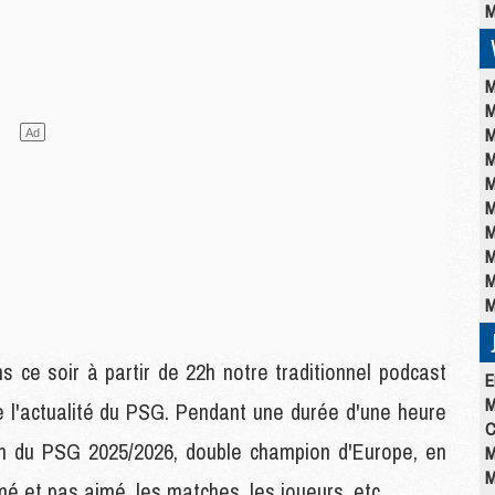
M
M
M
M
M
M
M
M
M
M
M
 ce soir à partir de 22h notre traditionnel podcast
E
M
e l'actualité du PSG. Pendant une durée d'une heure
C
lan du PSG 2025/2026, double champion d'Europe, en
M
M
mé et pas aimé, les matches, les joueurs, etc.