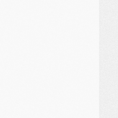
JEUDI 30 JUILLET
élections
- Ancelotti fait le ménage au Brésil mais veut garder Marquinhos
ercato
- Le statu quo du milieu du PSG se précise
lub
- Le PSG plutôt que la FIFA pour Al-Khelaïfi, poussé par l'UEFA ?
ercato
- Le PSG presserait Ferran Torres de se décider, deux pistes de secours
lub
- Déguisements, shopping, double scouting, Luis Campos dévoile ses méthodes
ercato
- Kroupi retiré du mercato
ercato
- Enfin une avancée dans le transfert d'Akliouche
MERCREDI 29 JUILLET
ercato
- Ferran Torres priorité du PSG, mais ouvert à tout
ercato
- Première offre de Liverpool en approche pour Barcola
ercato
- Le montant du transfert de Kolo Muani se précise, la formule aussi
ercato
- Kolo Muani attendu en Italie, son transfert débloqué
ercato
- Monaco a encore repoussé une offre du PSG pour Akliouche
ercato
- Liverpool presque d'accord avec Barcola, le PSG pas du tout
ercato
- Moment décisif pour le transfert de Kolo Muani
MARDI 28 JUILLET