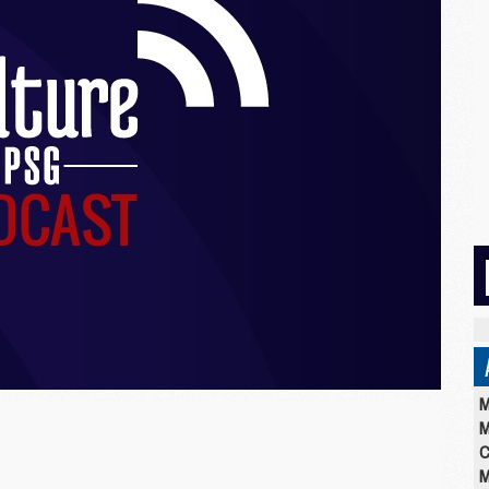
M
M
C
M