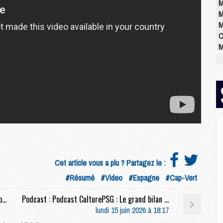
M
M
M
C
M
M
M
M
M
M
M
E
P
Cet article vous a plu ? Partagez le :
C
#Résumé
#Video
#Espagne
#Cap-Vert
D
M
Club : Le PSG a bouclé une nouvelle prolongation importante
Podcast : Podcast CulturePSG : Le grand bilan du PSG 2025/2026
M
lundi 15 juin 2026 à 18:17
M