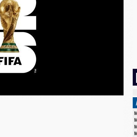
M
M
M
M