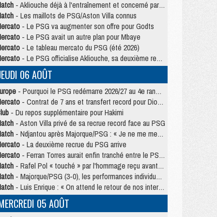
atch
- Akliouche déjà à l'entraînement et concerné par PSG/MU ?
atch
- Les maillots de PSG/Aston Villa connus
ercato
- Le PSG va augmenter son offre pour Godts
ercato
- Le PSG avait un autre plan pour Mbaye
ercato
- Le tableau mercato du PSG (été 2026)
ercato
- Le PSG officialise Akliouche, sa deuxième recrue de l’été
JEUDI 06 AOÛT
urope
- Pourquoi le PSG redémarre 2026/27 au 4e rang du coefficient UEFA
ercato
- Contrat de 7 ans et transfert record pour Diomandé loin du PSG
lub
- Du repos supplémentaire pour Hakimi
atch
- Aston Villa privé de sa recrue record face au PSG
atch
- Ndjantou après Majorque/PSG : « Je ne me mets pas de plafond »
ercato
- La deuxième recrue du PSG arrive
ercato
- Ferran Torres aurait enfin tranché entre le PSG et le Barça
atch
- Rafel Pol « touché » par l'hommage reçu avant Majorque/PSG
atch
- Majorque/PSG (3-0), les performances individuelles
atch
- Luis Enrique : « On attend le retour de nos internationaux »
MERCREDI 05 AOÛT