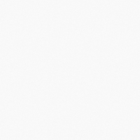
M
M
M
M
M
M
M
M
M
M
C
M
M
F
C
M