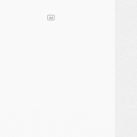
ercato
- L'agent de Mika Godts confirme un accord avec le PSG
lub
- Quels numéros de maillot pour Akliouche et Digne au PSG ?
atch
- Un hommage prévu lors de Brest/PSG
ercato
- Le PSG et le Barça ont rendez-vous pour Ferran Torres
ercato
- Guéla Doué dans les listes du PSG
ercato
- Le transfert de Mika Godts au PSG en bonne voie
VENDREDI 31 JUILLET
atch
- Un diffuseur annoncé pour les deux premiers matchs amicaux du PSG
ercato
- Le transfert d'Akliouche au PSG bouclé, le montant se précise
lub
- Un retour majeur dans le groupe du PSG
lub
- [MAJ] Ndjantou et deux jeunes du PSG annoncés dans un tournoi U21
ercato
- L'étonnante piste Suzuki confirmée et onéreuse
JEUDI 30 JUILLET
élections
- Ancelotti fait le ménage au Brésil mais veut garder Marquinhos
ercato
- Le statu quo du milieu du PSG se précise
lub
- Le PSG plutôt que la FIFA pour Al-Khelaïfi, poussé par l'UEFA ?
ercato
- Le PSG presserait Ferran Torres de se décider, deux pistes de secours
lub
- Déguisements, shopping, double scouting, Luis Campos dévoile ses méthodes