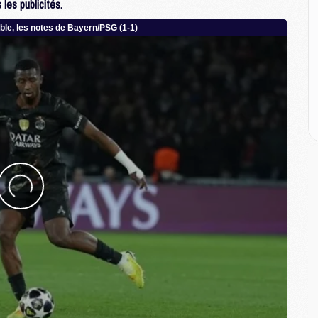
M
les publicités.
M
M
M
C
M
C
M
M
E
M
M
M
C
M