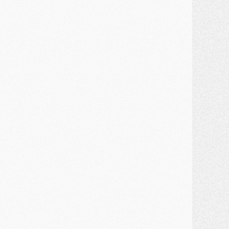
ercato
- Kroupi retiré du mercato
ercato
- Enfin une avancée dans le transfert d'Akliouche
MERCREDI 29 JUILLET
ercato
- Ferran Torres priorité du PSG, mais ouvert à tout
ercato
- Première offre de Liverpool en approche pour Barcola
ercato
- Le montant du transfert de Kolo Muani se précise, la formule aussi
ercato
- Kolo Muani attendu en Italie, son transfert débloqué
ercato
- Monaco a encore repoussé une offre du PSG pour Akliouche
ercato
- Liverpool presque d'accord avec Barcola, le PSG pas du tout
ercato
- Moment décisif pour le transfert de Kolo Muani
MARDI 28 JUILLET
ercato
- Des intermédiaires ont tenté de relancer Diomande au PSG
lub
- Au moins neuf jeunes conviés à l'entraînement des pros
ercato
- Une partie du communiqué du PSG sur Diomande expliquée
ercato
- Barcola futur plus gros transfert de l'été ?
ormation
- Retour sur la saison des U17 du PSG en 7 chiffres clés
lub
- Le PSG connaît ses premiers matches de septembre
ercato
- Un troisième prêt bouclé par le PSG