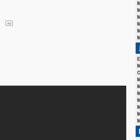
M
M
M
M
M
M
E
M
C
M
M
M
M
M
M
M