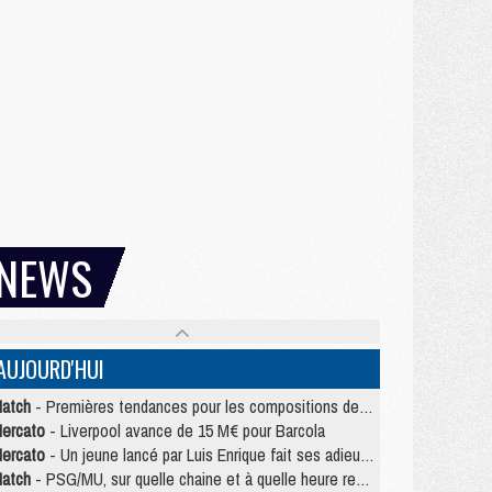
NEWS
AUJOURD'HUI
atch
- Premières tendances pour les compositions de PSG/MU
ercato
- Liverpool avance de 15 M€ pour Barcola
ercato
- Un jeune lancé par Luis Enrique fait ses adieux au PSG
atch
- PSG/MU, sur quelle chaine et à quelle heure regarder le match ?