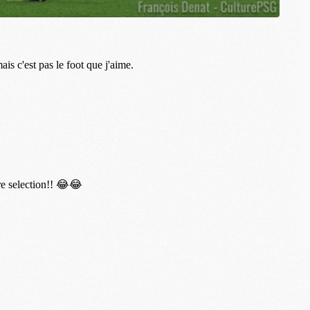
M
C
M
M
M
M
M
M
C
C
M
S
M
C
M
C