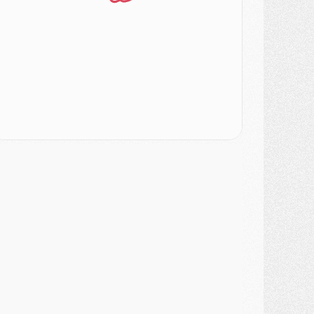
ercato
- Le PSG veut accélérer, Ferran Torres temporise
ercato
- Liverpool encore très loin du compte pour Barcola
LUNDI 03 AOÛT
atch
- Podcast CulturePSG : Mercato (Godts, Suzuki, Akliouche, Barcola, etc)
ercato
- L'Ajax attend bien plus de 45M pour Mika Godts
lub
- Quatre retours importants dans le groupe du PSG, et un plus discret
ercato
- Ayari file en Ligue 2
lub
- Le PSG s'associe avec un géant de la tech
ercato
- Vu d'Italie, le transfert de Suzuki au PSG est bien engagé
ercato
- Ferran Torres ne serait pas à vendre, mais...
urope
- Gros coup dur pour Aston Villa avant de croiser le PSG
DIMANCHE 02 AOÛT
ercato
- Le transfert de Kolo Muani à la Juventus est officiel
ercato
- [MAJ] Le PSG a fait une grosse offre à Parme pour Suzuki
ercato
- Le PSG a envoyé une première offre pour Mika Godts
lub
- Après Pacho, d'autres retours en vue
ercato
- Changement de dernière minute pour Kolo Muani
SAMEDI 01 AOÛT