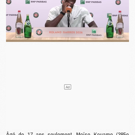
Âgé de 17 ans seulement, Moïse Kouame (385e