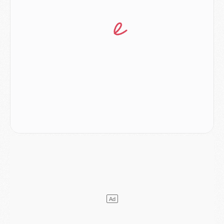
Match
- Majorque/PSG, quelle compo pour le premier match de la saison 2026/27 ?
MARDI 04 AOÛT
Europe
- Les chapeaux provisoires de la Ligue des champions 2026/27
Podcast
- Podcast CulturePSG : Akliouche présenté par un fan de Monaco
Club
- Le PSG dévoile sa première collection d'entraînement pour 2026/2027
Discipline
- Un arbitre inattendu, mais porte-bonheur pour Lens/PSG
Match
- Majorque/PSG, sur quelle chaine et à quelle heure regarder le match ?
Mercato
- Le plan du PSG pour Suzuki et Chevalier se précise
Mercato
- L'Ajax refuse la première offre du PSG pour Godts
Mercato
- Le PSG veut accélérer, Ferran Torres temporise
Mercato
- Liverpool encore très loin du compte pour Barcola
LUNDI 03 AOÛT
Match
- Podcast CulturePSG : Mercato (Godts, Suzuki, Akliouche, Barcola, etc)
Mercato
- L'Ajax attend bien plus de 45M pour Mika Godts
Club
- Quatre retours importants dans le groupe du PSG, et un plus discret
Mercato
- Ayari file en Ligue 2
Club
- Le PSG s'associe avec un géant de la tech
Mercato
- Vu d'Italie, le transfert de Suzuki au PSG est bien engagé
Mercato
- Ferran Torres ne serait pas à vendre, mais...