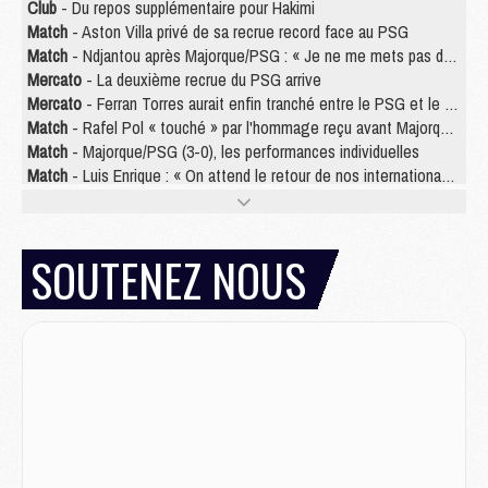
Club
- Du repos supplémentaire pour Hakimi
Match
- Aston Villa privé de sa recrue record face au PSG
Match
- Ndjantou après Majorque/PSG : « Je ne me mets pas de plafond »
Mercato
- La deuxième recrue du PSG arrive
Mercato
- Ferran Torres aurait enfin tranché entre le PSG et le Barça
Match
- Rafel Pol « touché » par l'hommage reçu avant Majorque/PSG
Match
- Majorque/PSG (3-0), les performances individuelles
Match
- Luis Enrique : « On attend le retour de nos internationaux »
MERCREDI 05 AOÛT
Match
- Majorque/PSG (3-0), le résumé et les buts en video
SOUTENEZ NOUS
Match
- Majorque/PSG (3-0), reprise compliquée pour Paris
Match
- Les compositions officielles de Majorque/PSG avec Kvara et de nombreux jeunes
Club
- Casquettes, maillots de bain, padel, le PSG lance sa collection été
Match
- Un des nouveaux maillots pour Majorque/PSG
Mercato
- Le PSG prépare une nouvelle offre pour Suzuki
Mercato
- Le transfert de Ferran Torres au PSG réglé avant le 12 août ?
Match
- Le groupe pour Majorque/PSG avec 11 absents
Mercato
- Le PSG officialise un quatrième prêt
Mercato
- Liverpool ne veut pas que Barcola au PSG