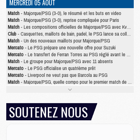
MERCREDI 05 AOÛT
Match
- Majorque/PSG (3-0), le résumé et les buts en video
Match
- Majorque/PSG (3-0), reprise compliquée pour Paris
Match
- Les compositions officielles de Majorque/PSG avec Kvara et de nombreux jeunes
Club
- Casquettes, maillots de bain, padel, le PSG lance sa collection été
Match
- Un des nouveaux maillots pour Majorque/PSG
Mercato
- Le PSG prépare une nouvelle offre pour Suzuki
Mercato
- Le transfert de Ferran Torres au PSG réglé avant le 12 août ?
Match
- Le groupe pour Majorque/PSG avec 11 absents
Mercato
- Le PSG officialise un quatrième prêt
Mercato
- Liverpool ne veut pas que Barcola au PSG
Match
- Majorque/PSG, quelle compo pour le premier match de la saison 2026/27 ?
MARDI 04 AOÛT
Europe
- Les chapeaux provisoires de la Ligue des champions 2026/27
SOUTENEZ NOUS
Podcast
- Podcast CulturePSG : Akliouche présenté par un fan de Monaco
Club
- Le PSG dévoile sa première collection d'entraînement pour 2026/2027
Discipline
- Un arbitre inattendu, mais porte-bonheur pour Lens/PSG
Match
- Majorque/PSG, sur quelle chaine et à quelle heure regarder le match ?
Mercato
- Le plan du PSG pour Suzuki et Chevalier se précise