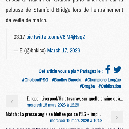
pelouse de Stamford Bridge lors de l'entraînement
de veille de match.
03.17
pic.twitter.com/V6iM4jNsqZ
— E (@bhklcx)
March 17, 2026
Cet article vous a plu ? Partagez le :
#Chelsea/PSG
#Bradley Barcola
#Champions League
#Drogba
#Célébration
Europe : Liverpool/Galatasaray, sur quelle chaine et à quelle heure voir le futur adversaire du PSG ?
mercredi 18 mars 2026 à 12:29
Match : La presse anglaise bluffée par ce PSG « impitoyable » et « prétendant sérieux à la victoire finale »
mercredi 18 mars 2026 à 10:59