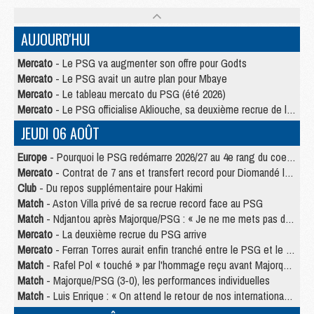
AUJOURD'HUI
Mercato
- Le PSG va augmenter son offre pour Godts
Mercato
- Le PSG avait un autre plan pour Mbaye
Mercato
- Le tableau mercato du PSG (été 2026)
Mercato
- Le PSG officialise Akliouche, sa deuxième recrue de l’été
JEUDI 06 AOÛT
Europe
- Pourquoi le PSG redémarre 2026/27 au 4e rang du coefficient UEFA
Mercato
- Contrat de 7 ans et transfert record pour Diomandé loin du PSG
Club
- Du repos supplémentaire pour Hakimi
Match
- Aston Villa privé de sa recrue record face au PSG
Match
- Ndjantou après Majorque/PSG : « Je ne me mets pas de plafond »
Mercato
- La deuxième recrue du PSG arrive
Mercato
- Ferran Torres aurait enfin tranché entre le PSG et le Barça
Match
- Rafel Pol « touché » par l'hommage reçu avant Majorque/PSG
Match
- Majorque/PSG (3-0), les performances individuelles
Match
- Luis Enrique : « On attend le retour de nos internationaux »