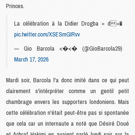
Princes.
La célébration à la Didier Drogba = d=�
pic.twitter.com/XSESmGIRvv
— Gio Barcola <�<� (@GioBarcola29)
March 17, 2026
Mardi soir, Barcola l'a donc imité dans ce qui peut
clairement s'intérpréter comme un gentil petit
chambrage envers les supporters londoniens. Mais
cette célébration n'était peut-être pas si spontanée
que cela car un internaute a noté que Désiré Doué
et Achraf Hakimi en avaient parlé lundi soir sur la