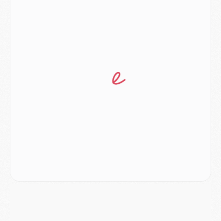
Mercato
- L'Ajax refuse la première offre du PSG pour Godts
Mercato
- Le PSG veut accélérer, Ferran Torres temporise
Mercato
- Liverpool encore très loin du compte pour Barcola
LUNDI 03 AOÛT
Match
- Podcast CulturePSG : Mercato (Godts, Suzuki, Akliouche, Barcola, etc)
Mercato
- L'Ajax attend bien plus de 45M pour Mika Godts
Club
- Quatre retours importants dans le groupe du PSG, et un plus discret
Mercato
- Ayari file en Ligue 2
Club
- Le PSG s'associe avec un géant de la tech
Mercato
- Vu d'Italie, le transfert de Suzuki au PSG est bien engagé
Mercato
- Ferran Torres ne serait pas à vendre, mais...
Europe
- Gros coup dur pour Aston Villa avant de croiser le PSG
DIMANCHE 02 AOÛT
Mercato
- Le transfert de Kolo Muani à la Juventus est officiel
Mercato
- [MAJ] Le PSG a fait une grosse offre à Parme pour Suzuki
Mercato
- Le PSG a envoyé une première offre pour Mika Godts
Club
- Après Pacho, d'autres retours en vue
Mercato
- Changement de dernière minute pour Kolo Muani