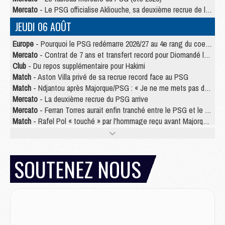
Mercato
- Le PSG officialise Akliouche, sa deuxième recrue de l’été
JEUDI 06 AOÛT
Europe
- Pourquoi le PSG redémarre 2026/27 au 4e rang du coefficient UEFA
Mercato
- Contrat de 7 ans et transfert record pour Diomandé loin du PSG
Club
- Du repos supplémentaire pour Hakimi
Match
- Aston Villa privé de sa recrue record face au PSG
Match
- Ndjantou après Majorque/PSG : « Je ne me mets pas de plafond »
Mercato
- La deuxième recrue du PSG arrive
Mercato
- Ferran Torres aurait enfin tranché entre le PSG et le Barça
Match
- Rafel Pol « touché » par l'hommage reçu avant Majorque/PSG
Match
- Majorque/PSG (3-0), les performances individuelles
Match
- Luis Enrique : « On attend le retour de nos internationaux »
MERCREDI 05 AOÛT
SOUTENEZ NOUS
Match
- Majorque/PSG (3-0), le résumé et les buts en video
Match
- Majorque/PSG (3-0), reprise compliquée pour Paris
Match
- Les compositions officielles de Majorque/PSG avec Kvara et de nombreux jeunes
Club
- Casquettes, maillots de bain, padel, le PSG lance sa collection été
Match
- Un des nouveaux maillots pour Majorque/PSG