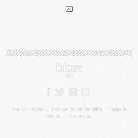
Mercato
- L'Ajax attend bien plus de 45M pour Mika Godts
Club
- Quatre retours importants dans le groupe du PSG, et un plus discret
Mercato
- Ayari file en Ligue 2
Club
- Le PSG s'associe avec un géant de la tech
Mercato
- Vu d'Italie, le transfert de Suzuki au PSG est bien engagé
Mercato
- Ferran Torres ne serait pas à vendre, mais...
Europe
- Gros coup dur pour Aston Villa avant de croiser le PSG
DIMANCHE 02 AOÛT
Mercato
- Le transfert de Kolo Muani à la Juventus est officiel
Mercato
- [MAJ] Le PSG a fait une grosse offre à Parme pour Suzuki
Mercato
- Le PSG a envoyé une première offre pour Mika Godts
Club
- Après Pacho, d'autres retours en vue
Mercato
- Changement de dernière minute pour Kolo Muani
SAMEDI 01 AOÛT
Mentions légales
-
Politique de confidentialité
-
Équipe de
Mercato
- L'agent de Mika Godts confirme un accord avec le PSG
rédaction
-
Partenaires
Club
- Quels numéros de maillot pour Akliouche et Digne au PSG ?
Match
- Un hommage prévu lors de Brest/PSG
Mercato
- Le PSG et le Barça ont rendez-vous pour Ferran Torres