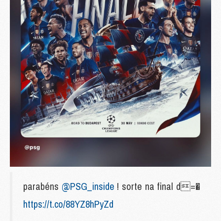
parabéns
@PSG_inside
! sorte na final d=�
https://t.co/88YZ8hPyZd