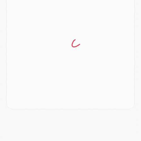
Mercato
- Le PSG prépare une nouvelle offre pour Suzuki
Mercato
- Le transfert de Ferran Torres au PSG réglé avant le 12 août ?
Match
- Le groupe pour Majorque/PSG avec 11 absents
Mercato
- Le PSG officialise un quatrième prêt
Mercato
- Liverpool ne veut pas que Barcola au PSG
Match
- Majorque/PSG, quelle compo pour le premier match de la saison 2026/27 ?
MARDI 04 AOÛT
Europe
- Les chapeaux provisoires de la Ligue des champions 2026/27
Podcast
- Podcast CulturePSG : Akliouche présenté par un fan de Monaco
Club
- Le PSG dévoile sa première collection d'entraînement pour 2026/2027
Discipline
- Un arbitre inattendu, mais porte-bonheur pour Lens/PSG
Match
- Majorque/PSG, sur quelle chaine et à quelle heure regarder le match ?
Mercato
- Le plan du PSG pour Suzuki et Chevalier se précise
Mercato
- L'Ajax refuse la première offre du PSG pour Godts
Mercato
- Le PSG veut accélérer, Ferran Torres temporise
Mercato
- Liverpool encore très loin du compte pour Barcola
LUNDI 03 AOÛT
Match
- Podcast CulturePSG : Mercato (Godts, Suzuki, Akliouche, Barcola, etc)