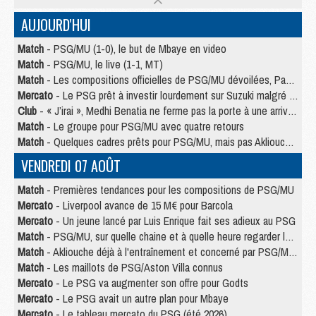
AUJOURD'HUI
Match
- PSG/MU (1-0), le but de Mbaye en video
Match
- PSG/MU, le live (1-1, MT)
Match
- Les compositions officielles de PSG/MU dévoilées, Pacho titulaire
Mercato
- Le PSG prêt à investir lourdement sur Suzuki malgré Safonov et Chevalier
Club
- « J’irai », Medhi Benatia ne ferme pas la porte à une arrivée au PSG
Match
- Le groupe pour PSG/MU avec quatre retours
Match
- Quelques cadres prêts pour PSG/MU, mais pas Akliouche ?
VENDREDI 07 AOÛT
Match
- Premières tendances pour les compositions de PSG/MU
Mercato
- Liverpool avance de 15 M€ pour Barcola
Mercato
- Un jeune lancé par Luis Enrique fait ses adieux au PSG
Match
- PSG/MU, sur quelle chaine et à quelle heure regarder le match ?
Match
- Akliouche déjà à l'entraînement et concerné par PSG/MU ?
Match
- Les maillots de PSG/Aston Villa connus
Mercato
- Le PSG va augmenter son offre pour Godts
Mercato
- Le PSG avait un autre plan pour Mbaye
Mercato
- Le tableau mercato du PSG (été 2026)