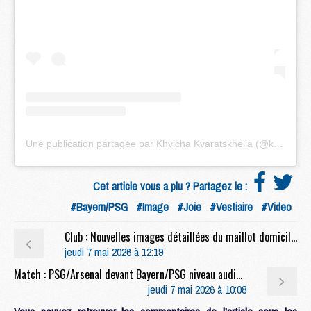
Une publication partagée par Khvicha Kvaratskhelia (@kvara7)
Cet article vous a plu ? Partagez le :
#Bayern/PSG
#Image
#Joie
#Vestiaire
#Video
Club : Nouvelles images détaillées du maillot domicile 2026/2027 du PSG
jeudi 7 mai 2026 à 12:19
Match : PSG/Arsenal devant Bayern/PSG niveau audience
jeudi 7 mai 2026 à 10:08