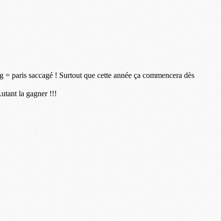
M
P
M
C
R
M
M
C
M
C
C
M
M
M