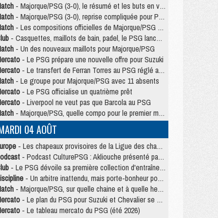
atch
- Majorque/PSG (3-0), le résumé et les buts en video
atch
- Majorque/PSG (3-0), reprise compliquée pour Paris
atch
- Les compositions officielles de Majorque/PSG avec Kvara et de nombreux jeunes
lub
- Casquettes, maillots de bain, padel, le PSG lance sa collection été
atch
- Un des nouveaux maillots pour Majorque/PSG
ercato
- Le PSG prépare une nouvelle offre pour Suzuki
ercato
- Le transfert de Ferran Torres au PSG réglé avant le 12 août ?
atch
- Le groupe pour Majorque/PSG avec 11 absents
ercato
- Le PSG officialise un quatrième prêt
ercato
- Liverpool ne veut pas que Barcola au PSG
atch
- Majorque/PSG, quelle compo pour le premier match de la saison 2026/27 ?
MARDI 04 AOÛT
urope
- Les chapeaux provisoires de la Ligue des champions 2026/27
odcast
- Podcast CulturePSG : Akliouche présenté par un fan de Monaco
lub
- Le PSG dévoile sa première collection d'entraînement pour 2026/2027
iscipline
- Un arbitre inattendu, mais porte-bonheur pour Lens/PSG
atch
- Majorque/PSG, sur quelle chaine et à quelle heure regarder le match ?
ercato
- Le plan du PSG pour Suzuki et Chevalier se précise
ercato
- Le tableau mercato du PSG (été 2026)