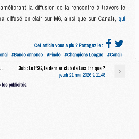
améliorant la diffusion de la rencontre à travers le
M
a diffusé en clair sur M6, ainsi que sur Canal+,
qui
C
M
M
M
Cet article vous a plu ? Partagez le :
M
enal
#Bande annonce
#Finale
#Champions League
#Canal+
Match : 5 absents et 1 retour à Arsenal à 9 jours de la finale face au PSG
Club : Le PSG, le dernier club de Luis Enrique ?
M
jeudi 21 mai 2026 à 11:48
M
C
les publicités.
C
M
S
M
C