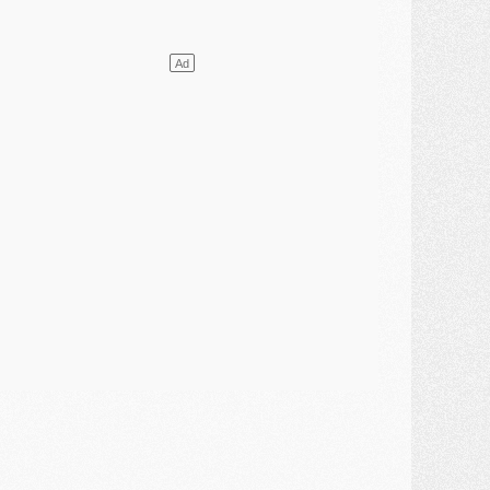
ercato
- Le PSG presserait Ferran Torres de se décider, deux pistes de secours
lub
- Déguisements, shopping, double scouting, Luis Campos dévoile ses méthodes
ercato
- Kroupi retiré du mercato
ercato
- Enfin une avancée dans le transfert d'Akliouche
MERCREDI 29 JUILLET
ercato
- Ferran Torres priorité du PSG, mais ouvert à tout
ercato
- Première offre de Liverpool en approche pour Barcola
ercato
- Le montant du transfert de Kolo Muani se précise, la formule aussi
ercato
- Kolo Muani attendu en Italie, son transfert débloqué
ercato
- Monaco a encore repoussé une offre du PSG pour Akliouche
ercato
- Liverpool presque d'accord avec Barcola, le PSG pas du tout
ercato
- Moment décisif pour le transfert de Kolo Muani
MARDI 28 JUILLET
ercato
- Des intermédiaires ont tenté de relancer Diomande au PSG
lub
- Au moins neuf jeunes conviés à l'entraînement des pros
ercato
- Une partie du communiqué du PSG sur Diomande expliquée
ercato
- Barcola futur plus gros transfert de l'été ?
ormation
- Retour sur la saison des U17 du PSG en 7 chiffres clés
lub
- Le PSG connaît ses premiers matches de septembre