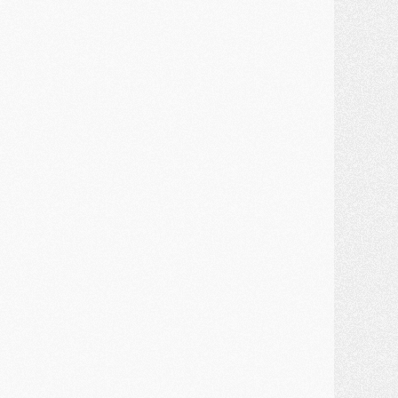
ercato
- Un troisième prêt bouclé par le PSG
LUNDI 27 JUILLET
odcast
- Podcast CulturePSG à 22h : Mercato (Barcola, Diomande, etc)
ercato
- La prolongation de Dembélé au PSG dans la dernière ligne droite
lub
- Le PSG a fait sa reprise avec... 9 joueurs
és. sociaux
- Les Portugais du PSG réunis pendant leurs vacances
ercato
- Le PSG avance sur la piste Suzuki
ercato
- Après Digne, un autre défenseur en approche au PSG ?
lub
- Une petite quinzaine de joueurs attendus pour la reprise de l'entraînement du PSG
DIMANCHE 26 JUILLET
ercato
- Le PSG lâche Diomande et tacle des demandes « totalement disproportionnés »
lub
- [Avant la reprise] Les tauliers de la saison passée
lub
- Barcola refuse de prolonger au PSG
ercato
- Luis Enrique derrière l'intérêt du PSG pour Rodri ?
ercato
- Le transfert de Kolo Muani enfin débloqué ?
ercato
- Le PSG n'est plus en pole pour Diomande, mais pas hors-jeu
SAMEDI 25 JUILLET