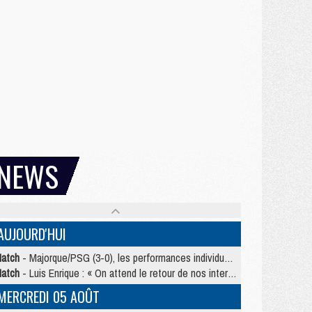
NEWS
AUJOURD'HUI
atch
- Majorque/PSG (3-0), les performances individuelles
atch
- Luis Enrique : « On attend le retour de nos internationaux »
MERCREDI 05 AOÛT