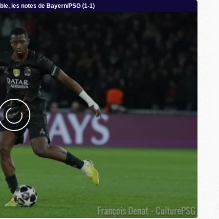
M
C
M
M
M
M
M
M
M
M
M
M
C
M
M
F
C