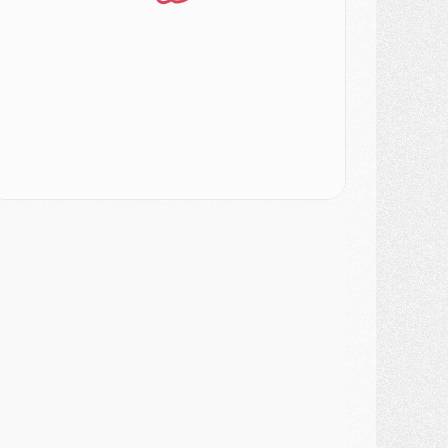
SAMEDI 01 AOÛT
ercato
- L'agent de Mika Godts confirme un accord avec le PSG
lub
- Quels numéros de maillot pour Akliouche et Digne au PSG ?
atch
- Un hommage prévu lors de Brest/PSG
ercato
- Le PSG et le Barça ont rendez-vous pour Ferran Torres
ercato
- Guéla Doué dans les listes du PSG
ercato
- Le transfert de Mika Godts au PSG en bonne voie
VENDREDI 31 JUILLET
atch
- Un diffuseur annoncé pour les deux premiers matchs amicaux du PSG
ercato
- Le transfert d'Akliouche au PSG bouclé, le montant se précise
lub
- Un retour majeur dans le groupe du PSG
lub
- [MAJ] Ndjantou et deux jeunes du PSG annoncés dans un tournoi U21
ercato
- L'étonnante piste Suzuki confirmée et onéreuse
JEUDI 30 JUILLET
élections
- Ancelotti fait le ménage au Brésil mais veut garder Marquinhos
ercato
- Le statu quo du milieu du PSG se précise
lub
- Le PSG plutôt que la FIFA pour Al-Khelaïfi, poussé par l'UEFA ?