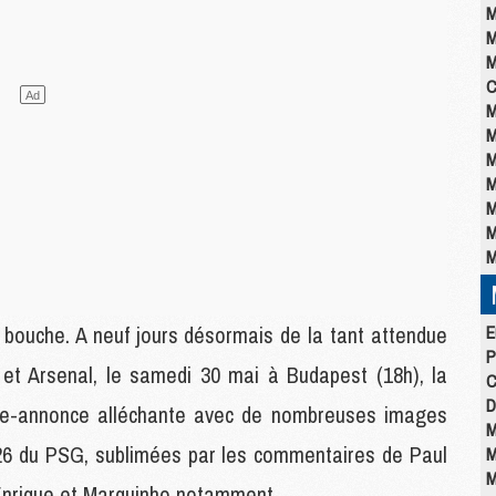
M
M
M
C
M
M
M
M
M
M
M
 bouche. A neuf jours désormais de la tant attendue
E
P
t Arsenal, le samedi 30 mai à Budapest (18h), la
C
D
nde-annonce alléchante avec de nombreuses images
M
6 du PSG, sublimées par les commentaires de Paul
M
M
 Enrique et Marquinho notamment.