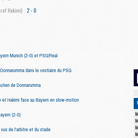
raf Hakimi)
2 - 0
yern Munich (2-0) et PSG/Real
r Donnarumma dans le vestiaire du PSG
outien de Donnarumma
 et Hakimi face au Bayern en slow-motion
M
ayern (2-0)
M
M
us de l'arbitre et du stade
M