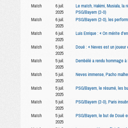
Match
6 juil.
Le match, Hakimi, Musiala, la r
2025
PSG/Bayern (2-0)
Match
6 juil.
PSG/Bayern (2-0), les perform
2025
Match
6 juil.
Luis Enrique : « On mérite d'en 
2025
Match
5 juil.
Doué : « Neves est un joueur e
2025
Match
5 juil.
Dembélé a rendu hommage à 
2025
Match
5 juil.
Neves immense, Pacho malheu
2025
Match
5 juil.
PSG/Bayern, le résumé, les bu
2025
Match
5 juil.
PSG/Bayern (2-0), Paris insub
2025
Match
5 juil.
PSG/Bayern, le but de Doué e
2025