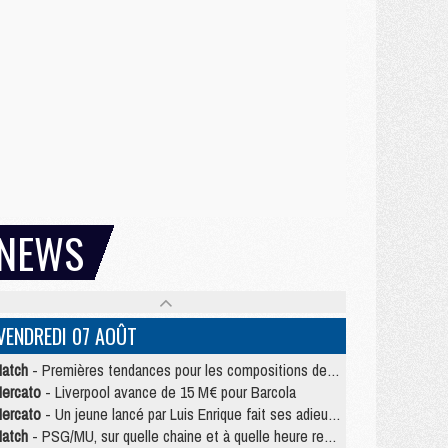
NEWS
VENDREDI 07 AOÛT
atch
- Premières tendances pour les compositions de PSG/MU
ercato
- Liverpool avance de 15 M€ pour Barcola
ercato
- Un jeune lancé par Luis Enrique fait ses adieux au PSG
atch
- PSG/MU, sur quelle chaine et à quelle heure regarder le match ?