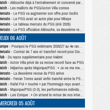
atch
- Akliouche déjà à l'entraînement et concerné par PSG/MU ?
atch
- Les maillots de PSG/Aston Villa connus
ercato
- Le PSG va augmenter son offre pour Godts
ercato
- Le PSG avait un autre plan pour Mbaye
ercato
- Le tableau mercato du PSG (été 2026)
ercato
- Le PSG officialise Akliouche, sa deuxième recrue de l’été
JEUDI 06 AOÛT
urope
- Pourquoi le PSG redémarre 2026/27 au 4e rang du coefficient UEFA
ercato
- Contrat de 7 ans et transfert record pour Diomandé loin du PSG
lub
- Du repos supplémentaire pour Hakimi
atch
- Aston Villa privé de sa recrue record face au PSG
atch
- Ndjantou après Majorque/PSG : « Je ne me mets pas de plafond »
ercato
- La deuxième recrue du PSG arrive
ercato
- Ferran Torres aurait enfin tranché entre le PSG et le Barça
atch
- Rafel Pol « touché » par l'hommage reçu avant Majorque/PSG
atch
- Majorque/PSG (3-0), les performances individuelles
atch
- Luis Enrique : « On attend le retour de nos internationaux »
MERCREDI 05 AOÛT