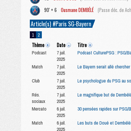
90' + 6
Ousmane
DEMBÉLÉ
(Passe déc. de Ach
Article(s) #Paris SG-Bayern
1
2
Thème
Date
Titre
Podcast
7 juil.
Podcast CulturePSG : PSG/Ba
2025
Match
7 juil.
Le Bayern serait allé cherche
2025
Club
7 juil.
Le psychologue du PSG au s
2025
Rés.
7 juil.
Le magnifique but de Dembélé
sociaux
2025
Mercato
6 juil.
30 pensées rapides sur PSG/B
2025
Match
6 juil.
Les buts de Doué et Dembélé v
2025