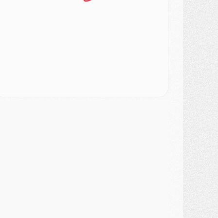
ercato
- Le PSG veut accélérer, Ferran Torres temporise
ercato
- Liverpool encore très loin du compte pour Barcola
LUNDI 03 AOÛT
atch
- Podcast CulturePSG : Mercato (Godts, Suzuki, Akliouche, Barcola, etc)
ercato
- L'Ajax attend bien plus de 45M pour Mika Godts
lub
- Quatre retours importants dans le groupe du PSG, et un plus discret
ercato
- Ayari file en Ligue 2
lub
- Le PSG s'associe avec un géant de la tech
ercato
- Vu d'Italie, le transfert de Suzuki au PSG est bien engagé
ercato
- Ferran Torres ne serait pas à vendre, mais...
urope
- Gros coup dur pour Aston Villa avant de croiser le PSG
DIMANCHE 02 AOÛT
ercato
- Le transfert de Kolo Muani à la Juventus est officiel
ercato
- [MAJ] Le PSG a fait une grosse offre à Parme pour Suzuki
ercato
- Le PSG a envoyé une première offre pour Mika Godts
lub
- Après Pacho, d'autres retours en vue
ercato
- Changement de dernière minute pour Kolo Muani
SAMEDI 01 AOÛT