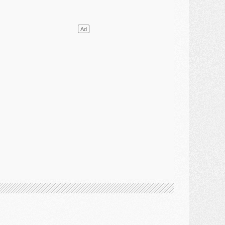
ercato
- L'agent de Mika Godts confirme un accord avec le PSG
lub
- Quels numéros de maillot pour Akliouche et Digne au PSG ?
atch
- Un hommage prévu lors de Brest/PSG
ercato
- Le PSG et le Barça ont rendez-vous pour Ferran Torres
ercato
- Guéla Doué dans les listes du PSG
ercato
- Le transfert de Mika Godts au PSG en bonne voie
VENDREDI 31 JUILLET
atch
- Un diffuseur annoncé pour les deux premiers matchs amicaux du PSG
ercato
- Le transfert d'Akliouche au PSG bouclé, le montant se précise
lub
- Un retour majeur dans le groupe du PSG
lub
- [MAJ] Ndjantou et deux jeunes du PSG annoncés dans un tournoi U21
ercato
- L'étonnante piste Suzuki confirmée et onéreuse
JEUDI 30 JUILLET
élections
- Ancelotti fait le ménage au Brésil mais veut garder Marquinhos
ercato
- Le statu quo du milieu du PSG se précise
lub
- Le PSG plutôt que la FIFA pour Al-Khelaïfi, poussé par l'UEFA ?
ercato
- Le PSG presserait Ferran Torres de se décider, deux pistes de secours
lub
- Déguisements, shopping, double scouting, Luis Campos dévoile ses méthodes