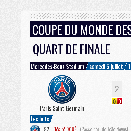
COUPE DU MONDE DE
QUART DE FINALE
Mercedes-Benz Stadium
samedi 5 juillet
1
2
0
0
Paris Saint-Germain
Les buts
82'
Désiré
DOUÉ
(Passe déc. de João Neves)