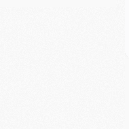
M
M
M
M
C
M
C
M
M
E
M
M
M
C
M