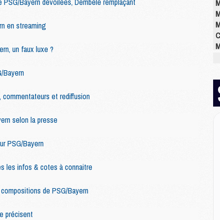
 de PSG/Bayern dévoilées, Dembélé remplaçant
M
M
M
n en streaming
C
M
rn, un faux luxe ?
M
M
G/Bayern
M
M
 commentateurs et rediffusion
M
M
rn selon la presse
pour PSG/Bayern
E
P
C
 les infos & cotes à connaitre
D
M
s compositions de PSG/Bayern
M
M
e précisent