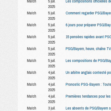
Match
5 juil.
Les compositions officielles
2025
Match
5 juil.
Comment regarder PSG/Bayer
2025
Match
5 juil.
6 jours pour préparer PSG/Baye
2025
Match
5 juil.
15 pensées rapides avant PS
2025
Match
5 juil.
PSG/Bayern, heure, chaîne TV,
2025
Match
5 juil.
Les compositions de PSG/Baye
2025
Match
4 juil.
Un arbitre anglais contesté 
2025
Match
4 juil.
Pronostic PSG-Bayern : Toutes
2025
Match
4 juil.
Premières tendances pour le
2025
Match
3 juil.
Les absents de PSG/Bayern s