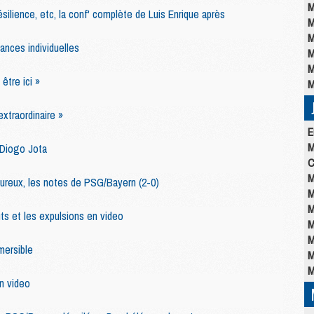
M
ésilience, etc, la conf' complète de Luis Enrique après
M
M
ances individuelles
M
M
être ici »
M
xtraordinaire »
E
M
Diogo Jota
C
M
reux, les notes de PSG/Bayern (2-0)
M
M
ts et les expulsions en video
M
M
mersible
M
M
n video