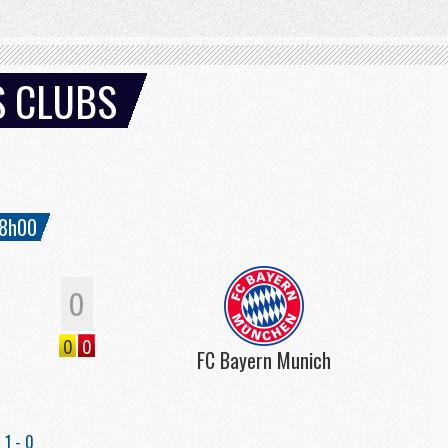
S CLUBS
8h00
0
0
0
FC Bayern Munich
1 - 0