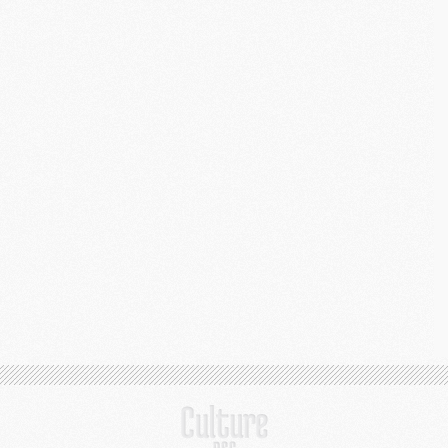
M
C
M
M
M
M
M
M
C
C
M
S
M
C
M
C