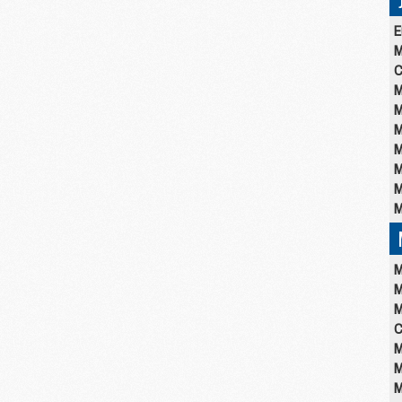
E
M
C
M
M
M
M
M
M
M
M
M
M
C
M
M
M