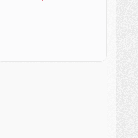
ercato
- Ayari file en Ligue 2
lub
- Le PSG s'associe avec un géant de la tech
ercato
- Vu d'Italie, le transfert de Suzuki au PSG est bien engagé
ercato
- Ferran Torres ne serait pas à vendre, mais...
urope
- Gros coup dur pour Aston Villa avant de croiser le PSG
DIMANCHE 02 AOÛT
ercato
- Le transfert de Kolo Muani à la Juventus est officiel
ercato
- [MAJ] Le PSG a fait une grosse offre à Parme pour Suzuki
ercato
- Le PSG a envoyé une première offre pour Mika Godts
lub
- Après Pacho, d'autres retours en vue
ercato
- Changement de dernière minute pour Kolo Muani
SAMEDI 01 AOÛT
ercato
- L'agent de Mika Godts confirme un accord avec le PSG
lub
- Quels numéros de maillot pour Akliouche et Digne au PSG ?
atch
- Un hommage prévu lors de Brest/PSG
ercato
- Le PSG et le Barça ont rendez-vous pour Ferran Torres
ercato
- Guéla Doué dans les listes du PSG
ercato
- Le transfert de Mika Godts au PSG en bonne voie