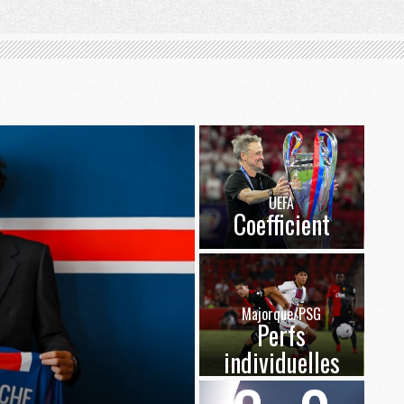
UEFA
Coefficient
Majorque/PSG
Perfs
individuelles