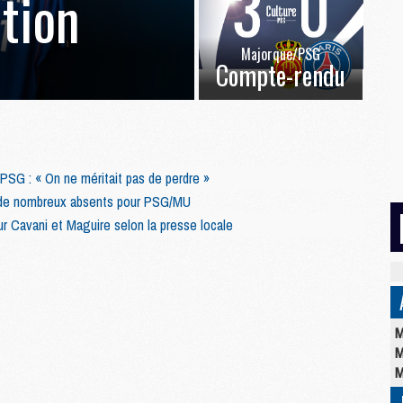
ation
Majorque/PSG
Compte-rendu
PSG : « On ne méritait pas de perdre »
 de nombreux absents pour PSG/MU
 Cavani et Maguire selon la presse locale
M
M
M