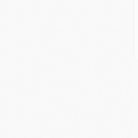
M
C
M
M
E
M
M
M
C
M
M
C
M
M
M
M