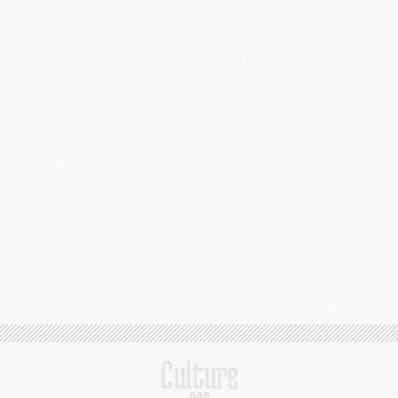
M
M
C
C
M
S
M
C
M
C
M
M
M
M
M