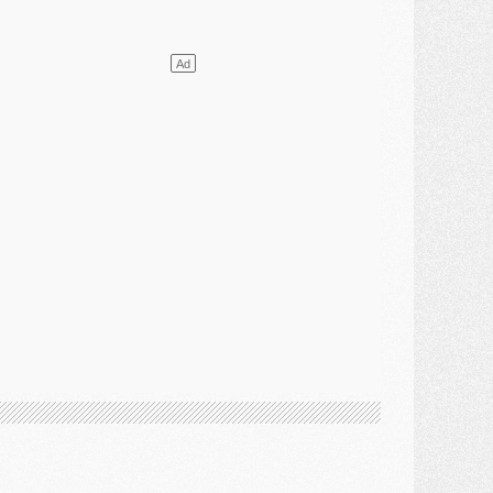
VENDREDI 31 JUILLET
atch
- Un diffuseur annoncé pour les deux premiers matchs amicaux du PSG
ercato
- Le transfert d'Akliouche au PSG bouclé, le montant se précise
lub
- Un retour majeur dans le groupe du PSG
lub
- [MAJ] Ndjantou et deux jeunes du PSG annoncés dans un tournoi U21
ercato
- L'étonnante piste Suzuki confirmée et onéreuse
JEUDI 30 JUILLET
élections
- Ancelotti fait le ménage au Brésil mais veut garder Marquinhos
ercato
- Le statu quo du milieu du PSG se précise
lub
- Le PSG plutôt que la FIFA pour Al-Khelaïfi, poussé par l'UEFA ?
ercato
- Le PSG presserait Ferran Torres de se décider, deux pistes de secours
lub
- Déguisements, shopping, double scouting, Luis Campos dévoile ses méthodes
ercato
- Kroupi retiré du mercato
ercato
- Enfin une avancée dans le transfert d'Akliouche
MERCREDI 29 JUILLET
ercato
- Ferran Torres priorité du PSG, mais ouvert à tout
ercato
- Première offre de Liverpool en approche pour Barcola
ercato
- Le montant du transfert de Kolo Muani se précise, la formule aussi