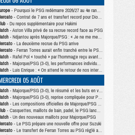
JEUDI 06 AOÛT
urope
- Pourquoi le PSG redémarre 2026/27 au 4e rang du coefficient UEFA
ercato
- Contrat de 7 ans et transfert record pour Diomandé loin du PSG
lub
- Du repos supplémentaire pour Hakimi
atch
- Aston Villa privé de sa recrue record face au PSG
atch
- Ndjantou après Majorque/PSG : « Je ne me mets pas de plafond »
ercato
- La deuxième recrue du PSG arrive
ercato
- Ferran Torres aurait enfin tranché entre le PSG et le Barça
atch
- Rafel Pol « touché » par l'hommage reçu avant Majorque/PSG
atch
- Majorque/PSG (3-0), les performances individuelles
atch
- Luis Enrique : « On attend le retour de nos internationaux »
MERCREDI 05 AOÛT
atch
- Majorque/PSG (3-0), le résumé et les buts en video
atch
- Majorque/PSG (3-0), reprise compliquée pour Paris
atch
- Les compositions officielles de Majorque/PSG avec Kvara et de nombreux jeunes
lub
- Casquettes, maillots de bain, padel, le PSG lance sa collection été
atch
- Un des nouveaux maillots pour Majorque/PSG
ercato
- Le PSG prépare une nouvelle offre pour Suzuki
ercato
- Le transfert de Ferran Torres au PSG réglé avant le 12 août ?