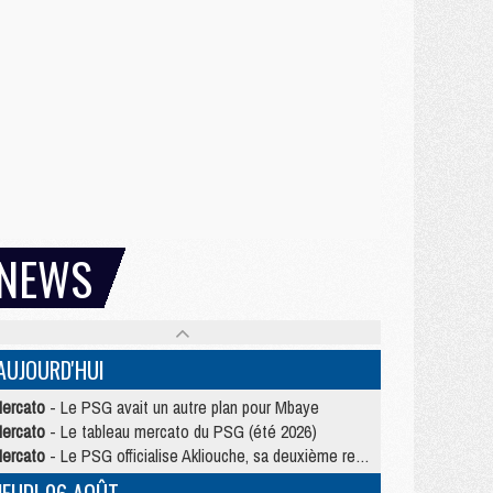
NEWS
AUJOURD'HUI
ercato
- Le PSG avait un autre plan pour Mbaye
ercato
- Le tableau mercato du PSG (été 2026)
ercato
- Le PSG officialise Akliouche, sa deuxième recrue de l’été