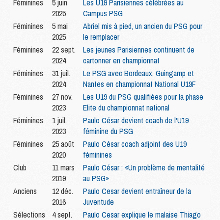
Féminines
5 juin
Les U19 Parisiennes célébrées au
2025
Campus PSG
Féminines
5 mai
Abriel mis à pied, un ancien du PSG pour
2025
le remplacer
Féminines
22 sept.
Les jeunes Parisiennes continuent de
2024
cartonner en championnat
Féminines
31 juil.
Le PSG avec Bordeaux, Guingamp et
2024
Nantes en championnat National U19F
Féminines
27 nov.
Les U19 du PSG qualifiées pour la phase
2023
Elite du championnat national
Féminines
1 juil.
Paulo César devient coach de l'U19
2023
féminine du PSG
Féminines
25 août
Paulo César coach adjoint des U19
2020
féminines
Club
11 mars
Paulo César : «Un problème de mentalité
2019
au PSG»
Anciens
12 déc.
Paulo Cesar devient entraîneur de la
2016
Juventude
Sélections
4 sept.
Paulo Cesar explique le malaise Thiago