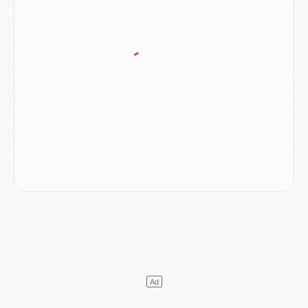
Mercato
- Le plan du PSG pour Suzuki et Chevalier se précise
Mercato
- L'Ajax refuse la première offre du PSG pour Godts
Mercato
- Le PSG veut accélérer, Ferran Torres temporise
Mercato
- Liverpool encore très loin du compte pour Barcola
LUNDI 03 AOÛT
Match
- Podcast CulturePSG : Mercato (Godts, Suzuki, Akliouche, Barcola, etc)
Mercato
- L'Ajax attend bien plus de 45M pour Mika Godts
Club
- Quatre retours importants dans le groupe du PSG, et un plus discret
Mercato
- Ayari file en Ligue 2
Club
- Le PSG s'associe avec un géant de la tech
Mercato
- Vu d'Italie, le transfert de Suzuki au PSG est bien engagé
Mercato
- Ferran Torres ne serait pas à vendre, mais...
Europe
- Gros coup dur pour Aston Villa avant de croiser le PSG
DIMANCHE 02 AOÛT
Mercato
- Le transfert de Kolo Muani à la Juventus est officiel
Mercato
- [MAJ] Le PSG a fait une grosse offre à Parme pour Suzuki
Mercato
- Le PSG a envoyé une première offre pour Mika Godts
Club
- Après Pacho, d'autres retours en vue