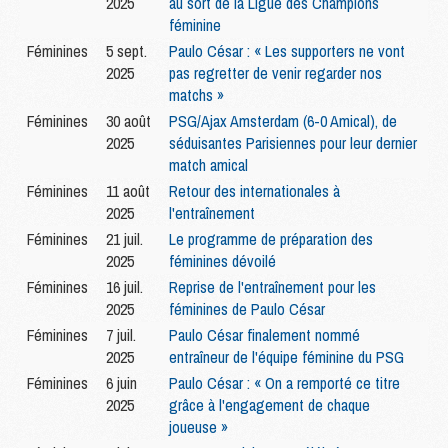
2025
au sort de la Ligue des Champions
féminine
Féminines
5 sept.
Paulo César : « Les supporters ne vont
2025
pas regretter de venir regarder nos
matchs »
Féminines
30 août
PSG/Ajax Amsterdam (6-0 Amical), de
2025
séduisantes Parisiennes pour leur dernier
match amical
Féminines
11 août
Retour des internationales à
2025
l'entraînement
Féminines
21 juil.
Le programme de préparation des
2025
féminines dévoilé
Féminines
16 juil.
Reprise de l'entraînement pour les
2025
féminines de Paulo César
Féminines
7 juil.
Paulo César finalement nommé
2025
entraîneur de l'équipe féminine du PSG
Féminines
6 juin
Paulo César : « On a remporté ce titre
2025
grâce à l'engagement de chaque
joueuse »