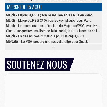
MERCREDI 05 AOÛT
Match
- Majorque/PSG (3-0), le résumé et les buts en video
Match
- Majorque/PSG (3-0), reprise compliquée pour Paris
Match
- Les compositions officielles de Majorque/PSG avec Kvara et de nombreux jeunes
Club
- Casquettes, maillots de bain, padel, le PSG lance sa collection été
Match
- Un des nouveaux maillots pour Majorque/PSG
Mercato
- Le PSG prépare une nouvelle offre pour Suzuki
Mercato
- Le transfert de Ferran Torres au PSG réglé avant le 12 août ?
Match
- Le groupe pour Majorque/PSG avec 11 absents
Mercato
- Le PSG officialise un quatrième prêt
SOUTENEZ NOUS
Mercato
- Liverpool ne veut pas que Barcola au PSG
Match
- Majorque/PSG, quelle compo pour le premier match de la saison 2026/27 ?
MARDI 04 AOÛT
Europe
- Les chapeaux provisoires de la Ligue des champions 2026/27
Podcast
- Podcast CulturePSG : Akliouche présenté par un fan de Monaco
Club
- Le PSG dévoile sa première collection d'entraînement pour 2026/2027
Discipline
- Un arbitre inattendu, mais porte-bonheur pour Lens/PSG
Match
- Majorque/PSG, sur quelle chaine et à quelle heure regarder le match ?