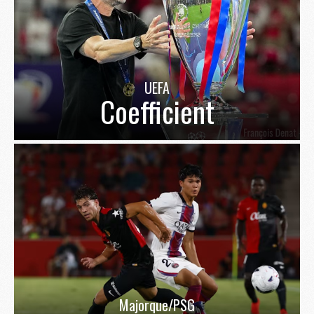
UEFA
Coefficient
Majorque/PSG