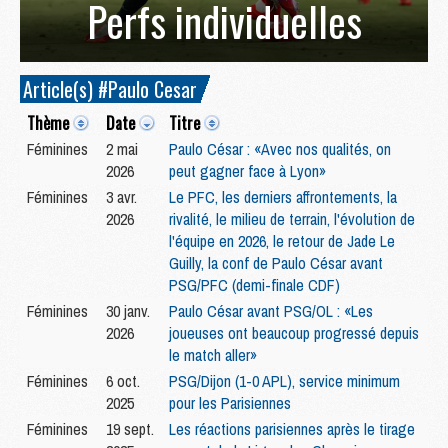
Perfs individuelles
Article(s) #Paulo Cesar
Thème
Date
Titre
Féminines
2 mai
Paulo César : «Avec nos qualités, on
2026
peut gagner face à Lyon»
Féminines
3 avr.
Le PFC, les derniers affrontements, la
2026
rivalité, le milieu de terrain, l'évolution de
l'équipe en 2026, le retour de Jade Le
Guilly, la conf de Paulo César avant
PSG/PFC (demi-finale CDF)
Féminines
30 janv.
Paulo César avant PSG/OL : «Les
2026
joueuses ont beaucoup progressé depuis
le match aller»
Féminines
6 oct.
PSG/Dijon (1-0 APL), service minimum
2025
pour les Parisiennes
Féminines
19 sept.
Les réactions parisiennes après le tirage