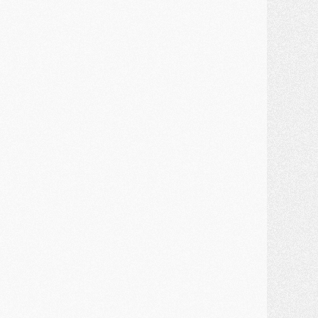
ercato
- Guéla Doué dans les listes du PSG
ercato
- Le transfert de Mika Godts au PSG en bonne voie
VENDREDI 31 JUILLET
atch
- Un diffuseur annoncé pour les deux premiers matchs amicaux du PSG
ercato
- Le transfert d'Akliouche au PSG bouclé, le montant se précise
lub
- Un retour majeur dans le groupe du PSG
lub
- [MAJ] Ndjantou et deux jeunes du PSG annoncés dans un tournoi U21
ercato
- L'étonnante piste Suzuki confirmée et onéreuse
JEUDI 30 JUILLET
élections
- Ancelotti fait le ménage au Brésil mais veut garder Marquinhos
ercato
- Le statu quo du milieu du PSG se précise
lub
- Le PSG plutôt que la FIFA pour Al-Khelaïfi, poussé par l'UEFA ?
ercato
- Le PSG presserait Ferran Torres de se décider, deux pistes de secours
lub
- Déguisements, shopping, double scouting, Luis Campos dévoile ses méthodes
ercato
- Kroupi retiré du mercato
ercato
- Enfin une avancée dans le transfert d'Akliouche
MERCREDI 29 JUILLET