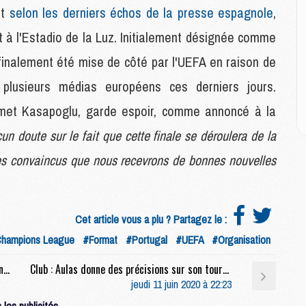
M
ût
selon les derniers échos de la presse espagnole
,
M
M
 à l'Estadio de la Luz. Initialement désignée comme
M
 a finalement été mise de côté par l'UEFA en raison de
M
M
 plusieurs médias européens ces derniers jours.
M
ehmet Kasapoglu, garde espoir, comme annoncé à la
cun doute sur le fait que cette finale se déroulera de la
E
P
s convaincus que nous recevrons de bonnes nouvelles
C
D
M
M
Cet article vous a plu ? Partagez le :
M
hampions League
#Format
#Portugal
#UEFA
#Organisation
M
M
Rés. sociaux : Neymar et Thiago Silva s'entraînaient ensemble au Brésil
Club : Aulas donne des précisions sur son tournoi d'été, la présence du PSG encore à confirmer
jeudi 11 juin 2020 à 22:23
M