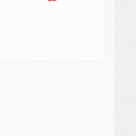
atch
- Un des nouveaux maillots pour Majorque/PSG
ercato
- Le PSG prépare une nouvelle offre pour Suzuki
ercato
- Le transfert de Ferran Torres au PSG réglé avant le 12 août ?
atch
- Le groupe pour Majorque/PSG avec 11 absents
ercato
- Le PSG officialise un quatrième prêt
ercato
- Liverpool ne veut pas que Barcola au PSG
atch
- Majorque/PSG, quelle compo pour le premier match de la saison 2026/27 ?
MARDI 04 AOÛT
urope
- Les chapeaux provisoires de la Ligue des champions 2026/27
odcast
- Podcast CulturePSG : Akliouche présenté par un fan de Monaco
lub
- Le PSG dévoile sa première collection d'entraînement pour 2026/2027
iscipline
- Un arbitre inattendu, mais porte-bonheur pour Lens/PSG
atch
- Majorque/PSG, sur quelle chaine et à quelle heure regarder le match ?
ercato
- Le plan du PSG pour Suzuki et Chevalier se précise
ercato
- L'Ajax refuse la première offre du PSG pour Godts
ercato
- Le PSG veut accélérer, Ferran Torres temporise
ercato
- Liverpool encore très loin du compte pour Barcola
LUNDI 03 AOÛT
atch
- Podcast CulturePSG : Mercato (Godts, Suzuki, Akliouche, Barcola, etc)