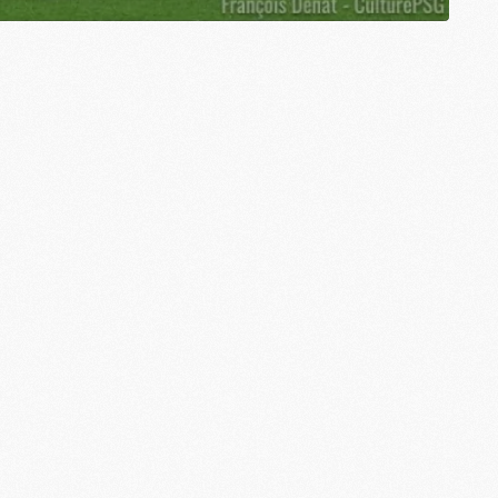
M
M
M
M
C
C
M
S
M
C
M
C
M
M