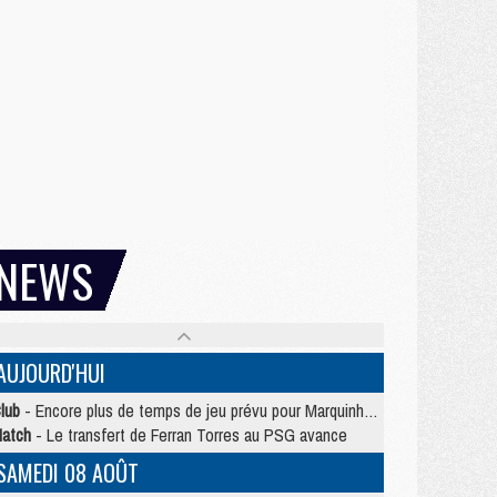
NEWS
AUJOURD'HUI
lub
- Encore plus de temps de jeu prévu pour Marquinhos et les Portugais en Supercoupe
atch
- Le transfert de Ferran Torres au PSG avance
SAMEDI 08 AOÛT