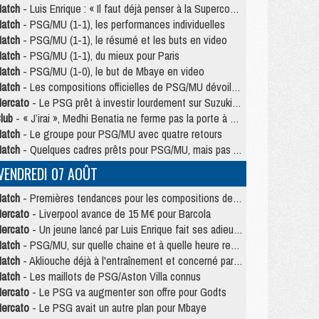
atch
- Luis Enrique : « Il faut déjà penser à la Supercoupe »
atch
- PSG/MU (1-1), les performances individuelles
atch
- PSG/MU (1-1), le résumé et les buts en video
atch
- PSG/MU (1-1), du mieux pour Paris
atch
- PSG/MU (1-0), le but de Mbaye en video
atch
- Les compositions officielles de PSG/MU dévoilées, Pacho titulaire
ercato
- Le PSG prêt à investir lourdement sur Suzuki malgré Safonov et Chevalier
lub
- « J’irai », Medhi Benatia ne ferme pas la porte à une arrivée au PSG
atch
- Le groupe pour PSG/MU avec quatre retours
atch
- Quelques cadres prêts pour PSG/MU, mais pas Akliouche ?
VENDREDI 07 AOÛT
atch
- Premières tendances pour les compositions de PSG/MU
ercato
- Liverpool avance de 15 M€ pour Barcola
ercato
- Un jeune lancé par Luis Enrique fait ses adieux au PSG
atch
- PSG/MU, sur quelle chaine et à quelle heure regarder le match ?
atch
- Akliouche déjà à l'entraînement et concerné par PSG/MU ?
atch
- Les maillots de PSG/Aston Villa connus
ercato
- Le PSG va augmenter son offre pour Godts
ercato
- Le PSG avait un autre plan pour Mbaye