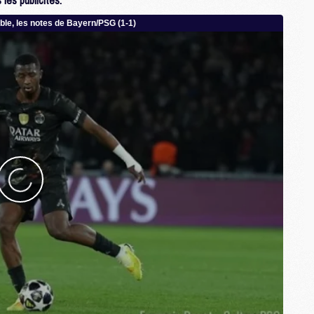
les publicités.
M
C
M
C
M
M
E
M
M
M
C
M
M
C
M
M