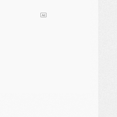
ercato
- L'Ajax attend bien plus de 45M pour Mika Godts
lub
- Quatre retours importants dans le groupe du PSG, et un plus discret
ercato
- Ayari file en Ligue 2
lub
- Le PSG s'associe avec un géant de la tech
ercato
- Vu d'Italie, le transfert de Suzuki au PSG est bien engagé
ercato
- Ferran Torres ne serait pas à vendre, mais...
urope
- Gros coup dur pour Aston Villa avant de croiser le PSG
DIMANCHE 02 AOÛT
ercato
- Le transfert de Kolo Muani à la Juventus est officiel
ercato
- [MAJ] Le PSG a fait une grosse offre à Parme pour Suzuki
ercato
- Le PSG a envoyé une première offre pour Mika Godts
lub
- Après Pacho, d'autres retours en vue
ercato
- Changement de dernière minute pour Kolo Muani
SAMEDI 01 AOÛT
ercato
- L'agent de Mika Godts confirme un accord avec le PSG
lub
- Quels numéros de maillot pour Akliouche et Digne au PSG ?
atch
- Un hommage prévu lors de Brest/PSG
ercato
- Le PSG et le Barça ont rendez-vous pour Ferran Torres