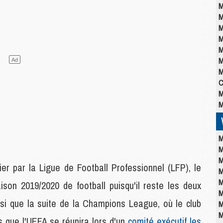
M
M
M
M
M
M
M
C
M
M
M
M
M
nier par la Ligue de Football Professionnel (LFP), le
M
M
son 2019/2020 de football puisqu'il reste les deux
M
nsi que la suite de la Champions League, où le club
M
M
s que l'UEFA se réunira lors d'un
comité exécutif les