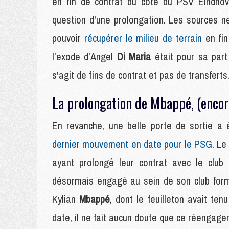
en fin de contrat du côté du PSV Eindhove
question d'une prolongation. Les sources ne
pouvoir
récupérer le milieu de terrain
en fin
l’exode d’Angel
Di Maria
était pour sa part
s'agit de fins de contrat et pas de transferts
La prolongation de Mbappé, (encore
En revanche, une belle porte de sortie a
dernier mouvement en date pour le PSG
. Le
ayant prolongé leur contrat avec le club 
désormais engagé au sein de son club form
Kylian
Mbappé
, dont le feuilleton avait te
date, il ne fait aucun doute que ce réengage