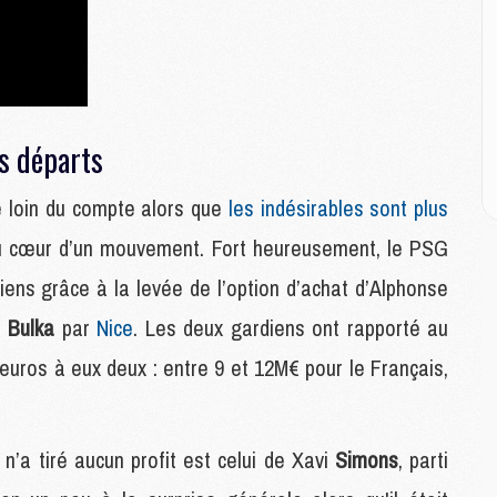
M
M
M
M
M
M
es départs
M
 loin du compte alors que
les indésirables sont plus
E
 au cœur d’un mouvement. Fort heureusement, le PSG
P
C
ens grâce à la levée de l’option d’achat d’Alphonse
D
M
n
Bulka
par
Nice
. Les deux gardiens ont rapporté au
M
d’euros à eux deux : entre 9 et 12M€ pour le Français,
M
M
M
n’a tiré aucun profit est celui de Xavi
Simons
, parti
M