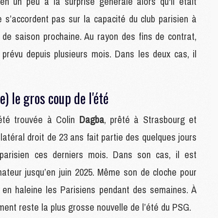
n un peu à la surprise générale alors qu'il était
M
 s’accordent pas sur la capacité du club parisien à
C
M
 de saison prochaine. Au rayon des fins de contrat,
C
 prévu depuis plusieurs mois. Dans les deux cas, il
M
M
.
E
) le gros coup de l'été
M
M
 été trouvée à Colin
Dagba
, prêté à Strasbourg et
M
 latéral droit de 23 ans fait partie des quelques jours
C
M
parisien ces derniers mois. Dans son cas, il est
ateur jusqu’en juin 2025. Même son de cloche pour
M
nu en haleine les Parisiens pendant des semaines. À
C
M
ment reste la plus grosse nouvelle de l’été du PSG.
M