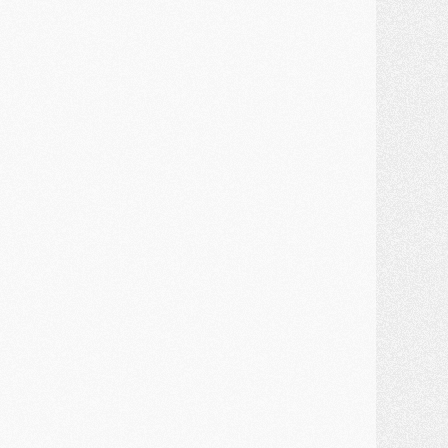
ercato
- Guéla Doué dans les listes du PSG
ercato
- Le transfert de Mika Godts au PSG en bonne voie
VENDREDI 31 JUILLET
atch
- Un diffuseur annoncé pour les deux premiers matchs amicaux du PSG
ercato
- Le transfert d'Akliouche au PSG bouclé, le montant se précise
lub
- Un retour majeur dans le groupe du PSG
lub
- [MAJ] Ndjantou et deux jeunes du PSG annoncés dans un tournoi U21
ercato
- L'étonnante piste Suzuki confirmée et onéreuse
JEUDI 30 JUILLET
élections
- Ancelotti fait le ménage au Brésil mais veut garder Marquinhos
ercato
- Le statu quo du milieu du PSG se précise
lub
- Le PSG plutôt que la FIFA pour Al-Khelaïfi, poussé par l'UEFA ?
ercato
- Le PSG presserait Ferran Torres de se décider, deux pistes de secours
lub
- Déguisements, shopping, double scouting, Luis Campos dévoile ses méthodes
ercato
- Kroupi retiré du mercato
ercato
- Enfin une avancée dans le transfert d'Akliouche
MERCREDI 29 JUILLET