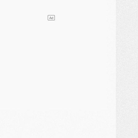
ercato
- L'Ajax attend bien plus de 45M pour Mika Godts
lub
- Quatre retours importants dans le groupe du PSG, et un plus discret
ercato
- Ayari file en Ligue 2
lub
- Le PSG s'associe avec un géant de la tech
ercato
- Vu d'Italie, le transfert de Suzuki au PSG est bien engagé
ercato
- Ferran Torres ne serait pas à vendre, mais...
urope
- Gros coup dur pour Aston Villa avant de croiser le PSG
DIMANCHE 02 AOÛT
ercato
- Le transfert de Kolo Muani à la Juventus est officiel
ercato
- [MAJ] Le PSG a fait une grosse offre à Parme pour Suzuki
ercato
- Le PSG a envoyé une première offre pour Mika Godts
lub
- Après Pacho, d'autres retours en vue
ercato
- Changement de dernière minute pour Kolo Muani
SAMEDI 01 AOÛT
ercato
- L'agent de Mika Godts confirme un accord avec le PSG
lub
- Quels numéros de maillot pour Akliouche et Digne au PSG ?
atch
- Un hommage prévu lors de Brest/PSG
ercato
- Le PSG et le Barça ont rendez-vous pour Ferran Torres