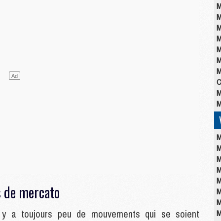
M
M
M
M
M
M
M
C
M
M
M
M
M
M
M
s de mercato
M
M
l y a toujours peu de mouvements qui se soient
M