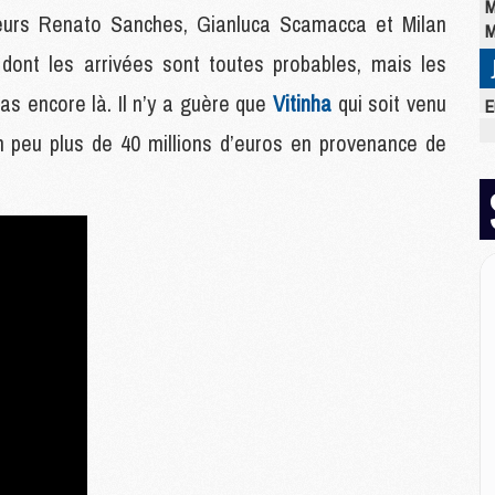
M
meurs Renato Sanches, Gianluca Scamacca et Milan
M
t dont les arrivées sont toutes probables, mais les
as encore là. Il n’y a guère que
Vitinha
qui soit venu
E
M
un peu plus de 40 millions d’euros en provenance de
C
M
M
M
M
M
M
M
M
M
M
C