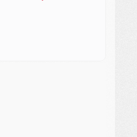
atch
- Un des nouveaux maillots pour Majorque/PSG
ercato
- Le PSG prépare une nouvelle offre pour Suzuki
ercato
- Le transfert de Ferran Torres au PSG réglé avant le 12 août ?
atch
- Le groupe pour Majorque/PSG avec 11 absents
ercato
- Le PSG officialise un quatrième prêt
ercato
- Liverpool ne veut pas que Barcola au PSG
atch
- Majorque/PSG, quelle compo pour le premier match de la saison 2026/27 ?
MARDI 04 AOÛT
urope
- Les chapeaux provisoires de la Ligue des champions 2026/27
odcast
- Podcast CulturePSG : Akliouche présenté par un fan de Monaco
lub
- Le PSG dévoile sa première collection d'entraînement pour 2026/2027
iscipline
- Un arbitre inattendu, mais porte-bonheur pour Lens/PSG
atch
- Majorque/PSG, sur quelle chaine et à quelle heure regarder le match ?
ercato
- Le plan du PSG pour Suzuki et Chevalier se précise
ercato
- L'Ajax refuse la première offre du PSG pour Godts
ercato
- Le PSG veut accélérer, Ferran Torres temporise
ercato
- Liverpool encore très loin du compte pour Barcola
LUNDI 03 AOÛT
atch
- Podcast CulturePSG : Mercato (Godts, Suzuki, Akliouche, Barcola, etc)