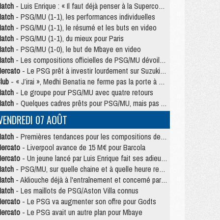
atch
- Luis Enrique : « Il faut déjà penser à la Supercoupe »
atch
- PSG/MU (1-1), les performances individuelles
atch
- PSG/MU (1-1), le résumé et les buts en video
atch
- PSG/MU (1-1), du mieux pour Paris
atch
- PSG/MU (1-0), le but de Mbaye en video
atch
- Les compositions officielles de PSG/MU dévoilées, Pacho titulaire
ercato
- Le PSG prêt à investir lourdement sur Suzuki malgré Safonov et Chevalier
lub
- « J’irai », Medhi Benatia ne ferme pas la porte à une arrivée au PSG
atch
- Le groupe pour PSG/MU avec quatre retours
atch
- Quelques cadres prêts pour PSG/MU, mais pas Akliouche ?
VENDREDI 07 AOÛT
atch
- Premières tendances pour les compositions de PSG/MU
ercato
- Liverpool avance de 15 M€ pour Barcola
ercato
- Un jeune lancé par Luis Enrique fait ses adieux au PSG
atch
- PSG/MU, sur quelle chaine et à quelle heure regarder le match ?
atch
- Akliouche déjà à l'entraînement et concerné par PSG/MU ?
atch
- Les maillots de PSG/Aston Villa connus
ercato
- Le PSG va augmenter son offre pour Godts
ercato
- Le PSG avait un autre plan pour Mbaye