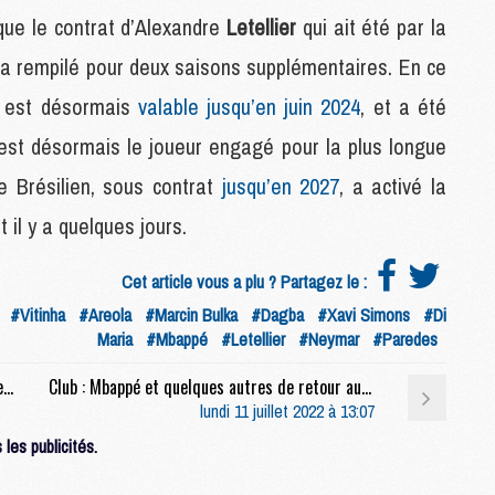
M
 que le contrat d’Alexandre
Letellier
qui ait été par la
M
n a rempilé pour deux saisons supplémentaires. En ce
t est désormais
valable jusqu’en juin 2024
, et a été
M
M
est désormais le joueur engagé pour la plus longue
C
e Brésilien, sous contrat
jusqu’en 2027
, a activé la
C
M
 il y a quelques jours.
Cet article vous a plu ? Partagez le :
S
M
#Vitinha
#Areola
#Marcin Bulka
#Dagba
#Xavi Simons
#Di
C
Maria
#Mbappé
#Letellier
#Neymar
#Paredes
M
Club : Al-Khelaïfi, du changement besogneux, encore ?
Club : Mbappé et quelques autres de retour au centre d'entraînement du PSG
C
lundi 11 juillet 2022 à 13:07
M
M
les publicités.