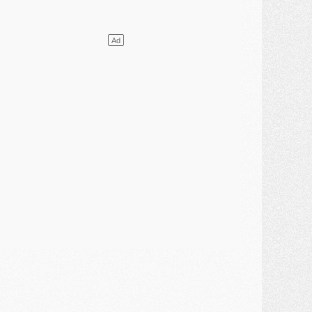
lub
- [MAJ] Ndjantou et deux jeunes du PSG annoncés dans un tournoi U21
ercato
- L'étonnante piste Suzuki confirmée et onéreuse
JEUDI 30 JUILLET
élections
- Ancelotti fait le ménage au Brésil mais veut garder Marquinhos
ercato
- Le statu quo du milieu du PSG se précise
lub
- Le PSG plutôt que la FIFA pour Al-Khelaïfi, poussé par l'UEFA ?
ercato
- Le PSG presserait Ferran Torres de se décider, deux pistes de secours
lub
- Déguisements, shopping, double scouting, Luis Campos dévoile ses méthodes
ercato
- Kroupi retiré du mercato
ercato
- Enfin une avancée dans le transfert d'Akliouche
MERCREDI 29 JUILLET
ercato
- Ferran Torres priorité du PSG, mais ouvert à tout
ercato
- Première offre de Liverpool en approche pour Barcola
ercato
- Le montant du transfert de Kolo Muani se précise, la formule aussi
ercato
- Kolo Muani attendu en Italie, son transfert débloqué
ercato
- Monaco a encore repoussé une offre du PSG pour Akliouche
ercato
- Liverpool presque d'accord avec Barcola, le PSG pas du tout
ercato
- Moment décisif pour le transfert de Kolo Muani