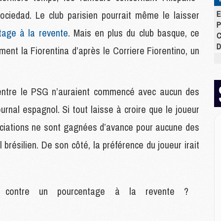
ociedad. Le club parisien pourrait même le laisser
E
P
tage à la revente
. Mais en plus du club basque, ce
C
D
ment la Fiorentina d’après le Corriere Fiorentino, un
M
M
M
M
 entre le PSG n’auraient commencé avec aucun des
M
ournal espagnol. Si tout laisse à croire que le joueur
M
gociations ne sont gagnées d’avance pour aucune des
l brésilien. De son côté, la préférence du joueur irait
M
M
C
M
C
 contre un pourcentage à la revente ?
M
M