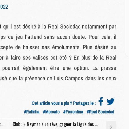
E
2022
M
it qu’il est désiré à la Real Sociedad notamment par
M
M
mps de jeu l’attend sans aucun doute. Pour cela, il
C
M
ccepte de baisser ses émoluments. Plus désiré au
er à faire ses valises cet été ? En plus de la Real
M
o pourrait également être une option. La presse
C
M
isé que la présence de Luis Campos dans les deux
M
M
M
Cet article vous a plu ? Partagez le :
#Rafinha
#Mercato
#Fiorentina
#Real Sociedad
M
M
Mercato : Le PSG toujours intéressé par Ekitike, Newcastle prêt à se retirer
Club : « Neymar a un rêve, gagner la Ligue des Champions avec le PSG », réaffirme son agent historique
C