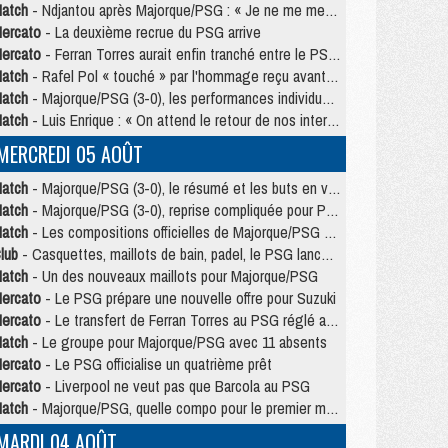
atch
- Ndjantou après Majorque/PSG : « Je ne me mets pas de plafond »
ercato
- La deuxième recrue du PSG arrive
ercato
- Ferran Torres aurait enfin tranché entre le PSG et le Barça
atch
- Rafel Pol « touché » par l'hommage reçu avant Majorque/PSG
atch
- Majorque/PSG (3-0), les performances individuelles
atch
- Luis Enrique : « On attend le retour de nos internationaux »
MERCREDI 05 AOÛT
atch
- Majorque/PSG (3-0), le résumé et les buts en video
atch
- Majorque/PSG (3-0), reprise compliquée pour Paris
atch
- Les compositions officielles de Majorque/PSG avec Kvara et de nombreux jeunes
lub
- Casquettes, maillots de bain, padel, le PSG lance sa collection été
atch
- Un des nouveaux maillots pour Majorque/PSG
ercato
- Le PSG prépare une nouvelle offre pour Suzuki
ercato
- Le transfert de Ferran Torres au PSG réglé avant le 12 août ?
atch
- Le groupe pour Majorque/PSG avec 11 absents
ercato
- Le PSG officialise un quatrième prêt
ercato
- Liverpool ne veut pas que Barcola au PSG
atch
- Majorque/PSG, quelle compo pour le premier match de la saison 2026/27 ?
MARDI 04 AOÛT