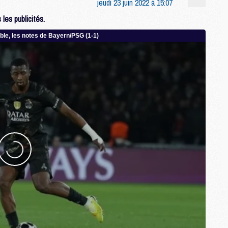
jeudi 23 juin 2022 à 15:07
C
les publicités.
M
S
M
C
M
C
M
M
M
M
M
M
M
M
M