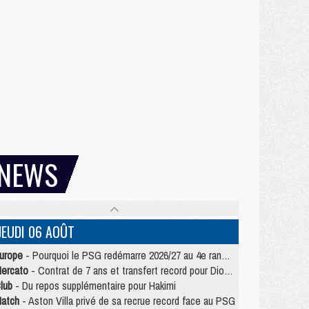
NEWS
JEUDI 06 AOÛT
urope
- Pourquoi le PSG redémarre 2026/27 au 4e rang du coefficient UEFA
ercato
- Contrat de 7 ans et transfert record pour Diomandé loin du PSG
lub
- Du repos supplémentaire pour Hakimi
atch
- Aston Villa privé de sa recrue record face au PSG