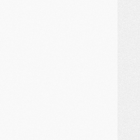
MARDI 28 JUILLET
ercato
- Des intermédiaires ont tenté de relancer Diomande au PSG
lub
- Au moins neuf jeunes conviés à l'entraînement des pros
ercato
- Une partie du communiqué du PSG sur Diomande expliquée
ercato
- Barcola futur plus gros transfert de l'été ?
ormation
- Retour sur la saison des U17 du PSG en 7 chiffres clés
lub
- Le PSG connaît ses premiers matches de septembre
ercato
- Un troisième prêt bouclé par le PSG
LUNDI 27 JUILLET
odcast
- Podcast CulturePSG à 22h : Mercato (Barcola, Diomande, etc)
ercato
- La prolongation de Dembélé au PSG dans la dernière ligne droite
lub
- Le PSG a fait sa reprise avec... 9 joueurs
és. sociaux
- Les Portugais du PSG réunis pendant leurs vacances
ercato
- Le PSG avance sur la piste Suzuki
ercato
- Après Digne, un autre défenseur en approche au PSG ?
lub
- Une petite quinzaine de joueurs attendus pour la reprise de l'entraînement du PSG
DIMANCHE 26 JUILLET