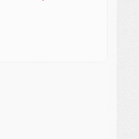
urope
- Gros coup dur pour Aston Villa avant de croiser le PSG
DIMANCHE 02 AOÛT
ercato
- Le transfert de Kolo Muani à la Juventus est officiel
ercato
- [MAJ] Le PSG a fait une grosse offre à Parme pour Suzuki
ercato
- Le PSG a envoyé une première offre pour Mika Godts
lub
- Après Pacho, d'autres retours en vue
ercato
- Changement de dernière minute pour Kolo Muani
SAMEDI 01 AOÛT
ercato
- L'agent de Mika Godts confirme un accord avec le PSG
lub
- Quels numéros de maillot pour Akliouche et Digne au PSG ?
atch
- Un hommage prévu lors de Brest/PSG
ercato
- Le PSG et le Barça ont rendez-vous pour Ferran Torres
ercato
- Guéla Doué dans les listes du PSG
ercato
- Le transfert de Mika Godts au PSG en bonne voie
VENDREDI 31 JUILLET
atch
- Un diffuseur annoncé pour les deux premiers matchs amicaux du PSG
ercato
- Le transfert d'Akliouche au PSG bouclé, le montant se précise
lub
- Un retour majeur dans le groupe du PSG