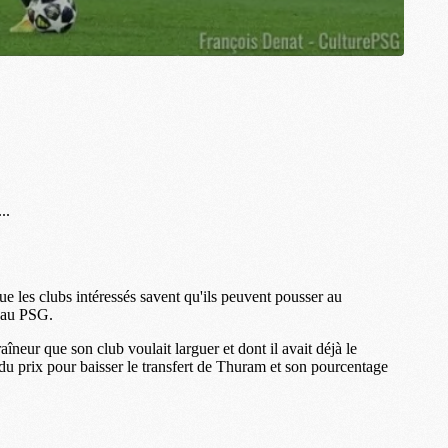
M
C
M
M
F
C
M
P
M
C
R
M
M
C