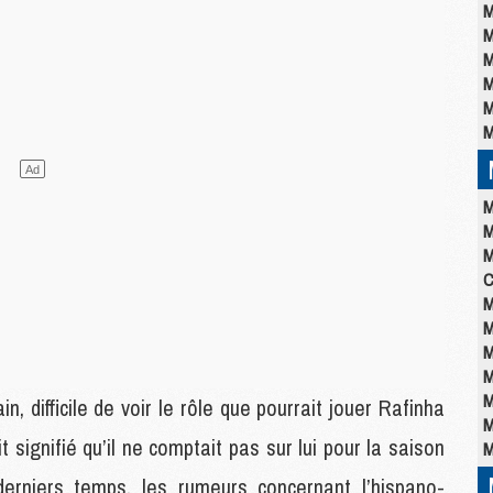
M
M
M
M
M
M
M
M
M
C
M
M
M
M
M
n, difficile de voir le rôle que pourrait jouer Rafinha
M
 signifié qu’il ne comptait pas sur lui pour la saison
M
erniers temps, les rumeurs concernant l’hispano-