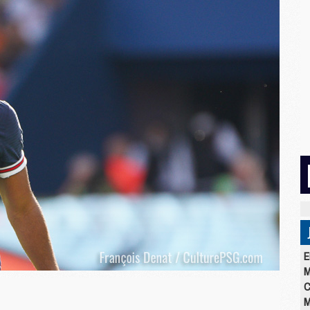
E
M
C
M