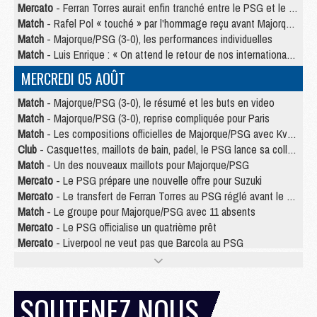
Mercato
- Ferran Torres aurait enfin tranché entre le PSG et le Barça
Match
- Rafel Pol « touché » par l'hommage reçu avant Majorque/PSG
Match
- Majorque/PSG (3-0), les performances individuelles
Match
- Luis Enrique : « On attend le retour de nos internationaux »
MERCREDI 05 AOÛT
Match
- Majorque/PSG (3-0), le résumé et les buts en video
Match
- Majorque/PSG (3-0), reprise compliquée pour Paris
Match
- Les compositions officielles de Majorque/PSG avec Kvara et de nombreux jeunes
Club
- Casquettes, maillots de bain, padel, le PSG lance sa collection été
Match
- Un des nouveaux maillots pour Majorque/PSG
Mercato
- Le PSG prépare une nouvelle offre pour Suzuki
Mercato
- Le transfert de Ferran Torres au PSG réglé avant le 12 août ?
Match
- Le groupe pour Majorque/PSG avec 11 absents
Mercato
- Le PSG officialise un quatrième prêt
Mercato
- Liverpool ne veut pas que Barcola au PSG
Match
- Majorque/PSG, quelle compo pour le premier match de la saison 2026/27 ?
MARDI 04 AOÛT
SOUTENEZ NOUS
Europe
- Les chapeaux provisoires de la Ligue des champions 2026/27