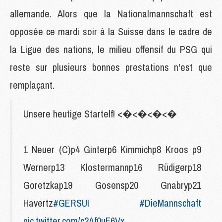
allemande. Alors que la Nationalmannschaft est
opposée ce mardi soir à la Suisse dans le cadre de
la Ligue des nations, le milieu offensif du PSG qui
reste sur plusieurs bonnes prestations n'est que
remplaçant.
Unsere heutige Startelf! <�<�<�<�
1 Neuer (C)p4 Ginterp6 Kimmichp8 Kroos p9
Wernerp13 Klostermannp16 Rüdigerp18
Goretzkap19 Gosensp20 Gnabryp21
Havertz
#GERSUI
#DieMannschaft
pic.twitter.com/c2Af0uF6Vx