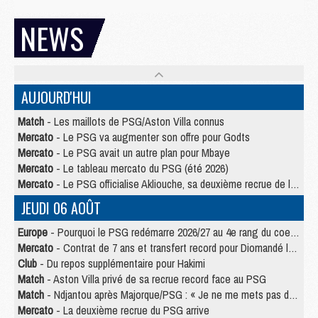
NEWS
AUJOURD'HUI
Match
- Les maillots de PSG/Aston Villa connus
Mercato
- Le PSG va augmenter son offre pour Godts
Mercato
- Le PSG avait un autre plan pour Mbaye
Mercato
- Le tableau mercato du PSG (été 2026)
Mercato
- Le PSG officialise Akliouche, sa deuxième recrue de l’été
JEUDI 06 AOÛT
Europe
- Pourquoi le PSG redémarre 2026/27 au 4e rang du coefficient UEFA
Mercato
- Contrat de 7 ans et transfert record pour Diomandé loin du PSG
Club
- Du repos supplémentaire pour Hakimi
Match
- Aston Villa privé de sa recrue record face au PSG
Match
- Ndjantou après Majorque/PSG : « Je ne me mets pas de plafond »
Mercato
- La deuxième recrue du PSG arrive