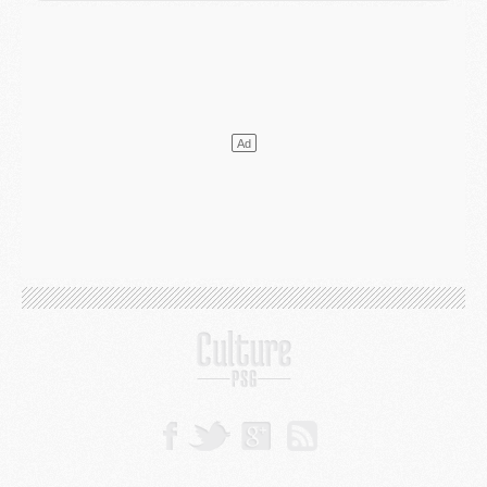
Mercato
- Le transfert de Kolo Muani à la Juventus est officiel
Mercato
- [MAJ] Le PSG a fait une grosse offre à Parme pour Suzuki
Mercato
- Le PSG a envoyé une première offre pour Mika Godts
Club
- Après Pacho, d'autres retours en vue
Mercato
- Changement de dernière minute pour Kolo Muani
SAMEDI 01 AOÛT
Mercato
- L'agent de Mika Godts confirme un accord avec le PSG
Club
- Quels numéros de maillot pour Akliouche et Digne au PSG ?
Match
- Un hommage prévu lors de Brest/PSG
Mercato
- Le PSG et le Barça ont rendez-vous pour Ferran Torres
Mercato
- Guéla Doué dans les listes du PSG
Mercato
- Le transfert de Mika Godts au PSG en bonne voie
VENDREDI 31 JUILLET
Match
- Un diffuseur annoncé pour les deux premiers matchs amicaux du PSG
Mercato
- Le transfert d'Akliouche au PSG bouclé, le montant se précise
Club
- Un retour majeur dans le groupe du PSG
Club
- [MAJ] Ndjantou et deux jeunes du PSG annoncés dans un tournoi U21
Mercato
- L'étonnante piste Suzuki confirmée et onéreuse