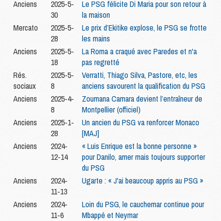
Anciens
2025-5-
Le PSG félicite Di Maria pour son retour à
30
la maison
Mercato
2025-5-
Le prix d’Ekitike explose, le PSG se frotte
28
les mains
Anciens
2025-5-
La Roma a craqué avec Paredes et n'a
18
pas regretté
Rés.
2025-5-
Verratti, Thiago Silva, Pastore, etc, les
sociaux
8
anciens savourent la qualification du PSG
Anciens
2025-4-
Zoumana Camara devient l’entraîneur de
8
Montpellier (officiel)
Anciens
2025-1-
Un ancien du PSG va renforcer Monaco
28
[MAJ]
Anciens
2024-
« Luis Enrique est la bonne personne »
12-14
pour Danilo, amer mais toujours supporter
du PSG
Anciens
2024-
Ugarte : « J'ai beaucoup appris au PSG »
11-13
Anciens
2024-
Loin du PSG, le cauchemar continue pour
11-6
Mbappé et Neymar