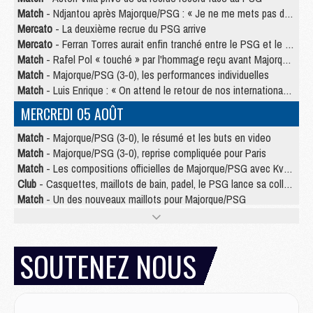
Match
- Ndjantou après Majorque/PSG : « Je ne me mets pas de plafond »
Mercato
- La deuxième recrue du PSG arrive
Mercato
- Ferran Torres aurait enfin tranché entre le PSG et le Barça
Match
- Rafel Pol « touché » par l'hommage reçu avant Majorque/PSG
Match
- Majorque/PSG (3-0), les performances individuelles
Match
- Luis Enrique : « On attend le retour de nos internationaux »
MERCREDI 05 AOÛT
Match
- Majorque/PSG (3-0), le résumé et les buts en video
Match
- Majorque/PSG (3-0), reprise compliquée pour Paris
Match
- Les compositions officielles de Majorque/PSG avec Kvara et de nombreux jeunes
Club
- Casquettes, maillots de bain, padel, le PSG lance sa collection été
Match
- Un des nouveaux maillots pour Majorque/PSG
Mercato
- Le PSG prépare une nouvelle offre pour Suzuki
Mercato
- Le transfert de Ferran Torres au PSG réglé avant le 12 août ?
Match
- Le groupe pour Majorque/PSG avec 11 absents
SOUTENEZ NOUS
Mercato
- Le PSG officialise un quatrième prêt
Mercato
- Liverpool ne veut pas que Barcola au PSG
Match
- Majorque/PSG, quelle compo pour le premier match de la saison 2026/27 ?