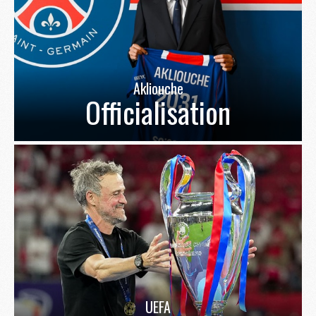
Akliouche
Officialisation
UEFA