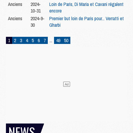
Anciens
2024-
Loin de Paris, Di Maria et Cavani régalent
10-31
encore
Anciens
2024-9-
Premier but loin de Paris pour... Verratti et
30
Gharbi
1
2
3
4
5
6
7
...
49
50
NEWS