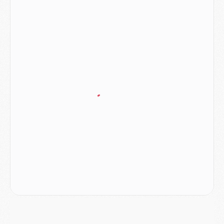
MARDI 04 AOÛT
Europe
- Les chapeaux provisoires de la Ligue des champions 2026/27
Podcast
- Podcast CulturePSG : Akliouche présenté par un fan de Monaco
Club
- Le PSG dévoile sa première collection d'entraînement pour 2026/2027
Discipline
- Un arbitre inattendu, mais porte-bonheur pour Lens/PSG
Match
- Majorque/PSG, sur quelle chaine et à quelle heure regarder le match ?
Mercato
- Le plan du PSG pour Suzuki et Chevalier se précise
Mercato
- L'Ajax refuse la première offre du PSG pour Godts
Mercato
- Le PSG veut accélérer, Ferran Torres temporise
Mercato
- Liverpool encore très loin du compte pour Barcola
LUNDI 03 AOÛT
Match
- Podcast CulturePSG : Mercato (Godts, Suzuki, Akliouche, Barcola, etc)
Mercato
- L'Ajax attend bien plus de 45M pour Mika Godts
Club
- Quatre retours importants dans le groupe du PSG, et un plus discret
Mercato
- Ayari file en Ligue 2
Club
- Le PSG s'associe avec un géant de la tech
Mercato
- Vu d'Italie, le transfert de Suzuki au PSG est bien engagé
Mercato
- Ferran Torres ne serait pas à vendre, mais...
Europe
- Gros coup dur pour Aston Villa avant de croiser le PSG