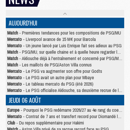
AUJOURD'HUI
Match
- Premières tendances pour les compositions de PSG/MU
Mercato
- Liverpool avance de 15 M€ pour Barcola
Mercato
- Un jeune lancé par Luis Enrique fait ses adieux au PSG
Match
- PSG/MU, sur quelle chaine et à quelle heure regarder le match ?
Match
- Akliouche déjà à l'entraînement et concerné par PSG/MU ?
Match
- Les maillots de PSG/Aston Villa connus
Mercato
- Le PSG va augmenter son offre pour Godts
Mercato
- Le PSG avait un autre plan pour Mbaye
Mercato
- Le tableau mercato du PSG (été 2026)
Mercato
- Le PSG officialise Akliouche, sa deuxième recrue de l’été
JEUDI 06 AOÛT
Europe
- Pourquoi le PSG redémarre 2026/27 au 4e rang du coefficient UEFA
Mercato
- Contrat de 7 ans et transfert record pour Diomandé loin du PSG
Club
- Du repos supplémentaire pour Hakimi
Match
- Aston Villa privé de sa recrue record face au PSG