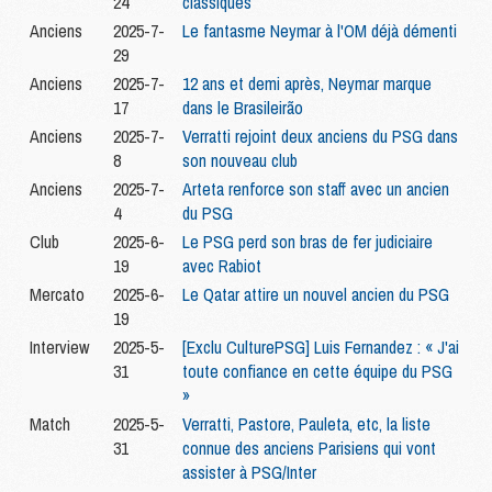
24
classiques
Anciens
2025-7-
Le fantasme Neymar à l'OM déjà démenti
29
Anciens
2025-7-
12 ans et demi après, Neymar marque
17
dans le Brasileirão
Anciens
2025-7-
Verratti rejoint deux anciens du PSG dans
8
son nouveau club
Anciens
2025-7-
Arteta renforce son staff avec un ancien
4
du PSG
Club
2025-6-
Le PSG perd son bras de fer judiciaire
19
avec Rabiot
Mercato
2025-6-
Le Qatar attire un nouvel ancien du PSG
19
Interview
2025-5-
[Exclu CulturePSG] Luis Fernandez : « J'ai
31
toute confiance en cette équipe du PSG
»
Match
2025-5-
Verratti, Pastore, Pauleta, etc, la liste
31
connue des anciens Parisiens qui vont
assister à PSG/Inter