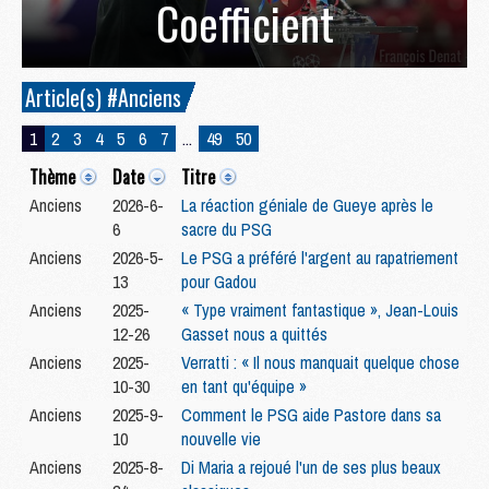
Coefficient
Article(s) #Anciens
1
2
3
4
5
6
7
...
49
50
Thème
Date
Titre
Anciens
2026-6-
La réaction géniale de Gueye après le
6
sacre du PSG
Anciens
2026-5-
Le PSG a préféré l'argent au rapatriement
13
pour Gadou
Anciens
2025-
« Type vraiment fantastique », Jean-Louis
12-26
Gasset nous a quittés
Anciens
2025-
Verratti : « Il nous manquait quelque chose
10-30
en tant qu'équipe »
Anciens
2025-9-
Comment le PSG aide Pastore dans sa
10
nouvelle vie
Anciens
2025-8-
Di Maria a rejoué l'un de ses plus beaux