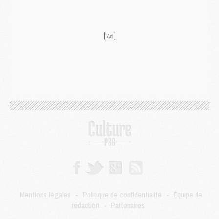
DIMANCHE 02 AOÛT
Mercato
- Le transfert de Kolo Muani à la Juventus est officiel
Mercato
- [MAJ] Le PSG a fait une grosse offre à Parme pour Suzuki
Mercato
- Le PSG a envoyé une première offre pour Mika Godts
Club
- Après Pacho, d'autres retours en vue
Mercato
- Changement de dernière minute pour Kolo Muani
SAMEDI 01 AOÛT
Mercato
- L'agent de Mika Godts confirme un accord avec le PSG
Club
- Quels numéros de maillot pour Akliouche et Digne au PSG ?
Match
- Un hommage prévu lors de Brest/PSG
Mercato
- Le PSG et le Barça ont rendez-vous pour Ferran Torres
Mercato
- Guéla Doué dans les listes du PSG
Mercato
- Le transfert de Mika Godts au PSG en bonne voie
VENDREDI 31 JUILLET
Match
- Un diffuseur annoncé pour les deux premiers matchs amicaux du PSG
Mentions légales
-
Politique de confidentialité
-
Équipe de
Mercato
- Le transfert d'Akliouche au PSG bouclé, le montant se précise
rédaction
-
Partenaires
Club
- Un retour majeur dans le groupe du PSG