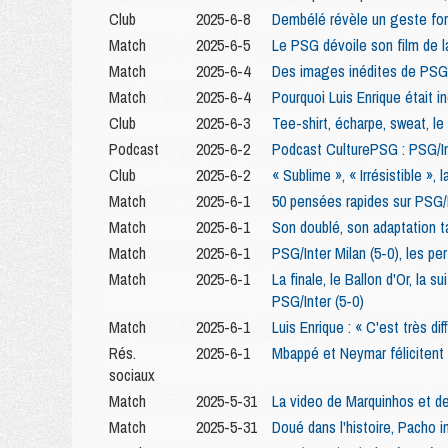
Club
2025-6-8
Dembélé révèle un geste for
Match
2025-6-5
Le PSG dévoile son film de 
Match
2025-6-4
Des images inédites de PSG/I
Match
2025-6-4
Pourquoi Luis Enrique était i
Club
2025-6-3
Tee-shirt, écharpe, sweat, l
Podcast
2025-6-2
Podcast CulturePSG : PSG/Int
Club
2025-6-2
« Sublime », « Irrésistible »,
Match
2025-6-1
50 pensées rapides sur PSG/I
Match
2025-6-1
Son doublé, son adaptation t
Match
2025-6-1
PSG/Inter Milan (5-0), les pe
Match
2025-6-1
La finale, le Ballon d'Or, la 
PSG/Inter (5-0)
Match
2025-6-1
Luis Enrique : « C'est très di
Rés.
2025-6-1
Mbappé et Neymar félicitent
sociaux
Match
2025-5-31
La video de Marquinhos et d
Match
2025-5-31
Doué dans l'histoire, Pacho i