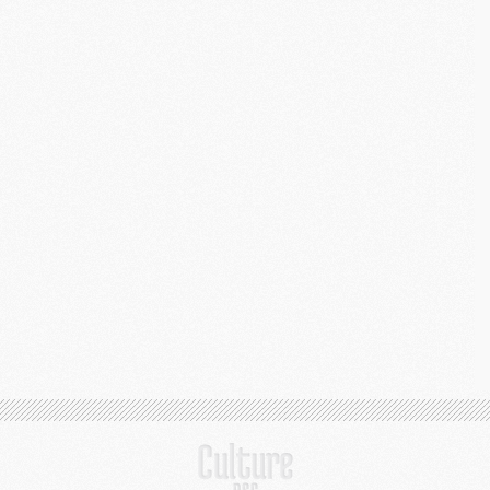
M
M
M
M
M
M
C
C
M
S
M
C
M
C
M
M