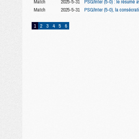
Match
2025-5-31
PSG/Inter (5-0) : le résumé 
Match
2025-5-31
PSG/Inter (5-0), la consécrat
1
2
3
4
5
6