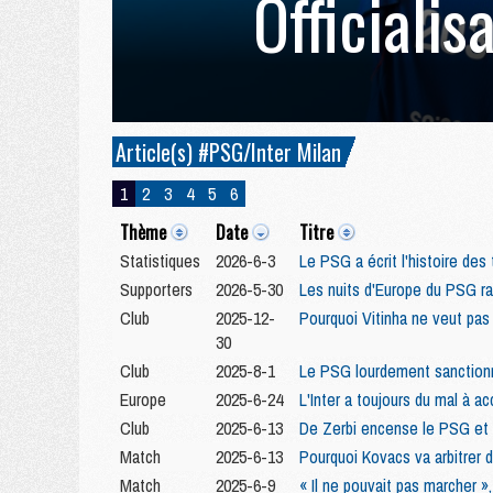
Officialis
Article(s) #PSG/Inter Milan
1
2
3
4
5
6
Thème
Date
Titre
Statistiques
2026-6-3
Le PSG a écrit l'histoire des 
Supporters
2026-5-30
Les nuits d'Europe du PSG ra
Club
2025-12-
Pourquoi Vitinha ne veut pas 
30
Club
2025-8-1
Le PSG lourdement sanctionné
Europe
2025-6-24
L'Inter a toujours du mal à a
Club
2025-6-13
De Zerbi encense le PSG et
Match
2025-6-13
Pourquoi Kovacs va arbitrer 
Match
2025-6-9
« Il ne pouvait pas marcher »