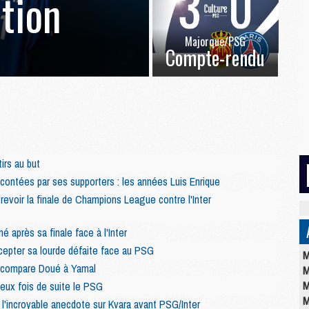
ation
Majorque/PSG
Compte-rendu
tirs au but
contées par ses supporters : les années Luis Enrique
revoir la finale de Champions League contre l'Inter
 après sa finale face à l'Inter
ccepter sa lourde défaite face au PSG
M
 compare Doué à Yamal
M
M
deux fois de suite le PSG
M
, l'incroyable anecdote sur Kvara avant PSG/Inter