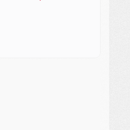
LUNDI 03 AOÛT
atch
- Podcast CulturePSG : Mercato (Godts, Suzuki, Akliouche, Barcola, etc)
ercato
- L'Ajax attend bien plus de 45M pour Mika Godts
lub
- Quatre retours importants dans le groupe du PSG, et un plus discret
ercato
- Ayari file en Ligue 2
lub
- Le PSG s'associe avec un géant de la tech
ercato
- Vu d'Italie, le transfert de Suzuki au PSG est bien engagé
ercato
- Ferran Torres ne serait pas à vendre, mais...
urope
- Gros coup dur pour Aston Villa avant de croiser le PSG
DIMANCHE 02 AOÛT
ercato
- Le transfert de Kolo Muani à la Juventus est officiel
ercato
- [MAJ] Le PSG a fait une grosse offre à Parme pour Suzuki
ercato
- Le PSG a envoyé une première offre pour Mika Godts
lub
- Après Pacho, d'autres retours en vue
ercato
- Changement de dernière minute pour Kolo Muani
SAMEDI 01 AOÛT
ercato
- L'agent de Mika Godts confirme un accord avec le PSG
lub
- Quels numéros de maillot pour Akliouche et Digne au PSG ?