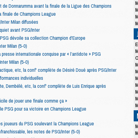
M
t de Donnarumma avant la finale de la Ligue des Champions
M
la finale de Champions League
M
nter Milan diffusées
M
nquiet avant PSG/Inter
e PSG dévoile sa collection Champion d'Europe
E
er Milan (5-0)
M
 la presse internationale conquise par « l’antidote » PSG
C
nter Milan (5-0)
M
actique, etc, la conf' complète de Désiré Doué après PSG/Inter
M
rformances individuelles
M
M
suite, Dembélé, etc, la conf' complète de Luis Enrique après
M
M
fficile de jouer une finale comme ça »
M
 le PSG pour sa victoire en Champions League
es joueurs du PSG soulevant la Champions League
M
nfranchissable, les notes de PSG/Inter (5-0)
M