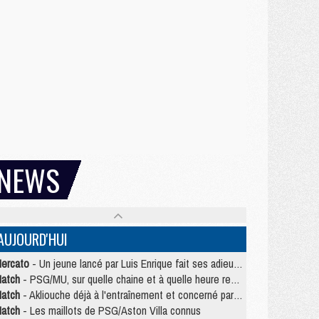
NEWS
AUJOURD'HUI
ercato
- Un jeune lancé par Luis Enrique fait ses adieux au PSG
atch
- PSG/MU, sur quelle chaine et à quelle heure regarder le match ?
atch
- Akliouche déjà à l'entraînement et concerné par PSG/MU ?
atch
- Les maillots de PSG/Aston Villa connus