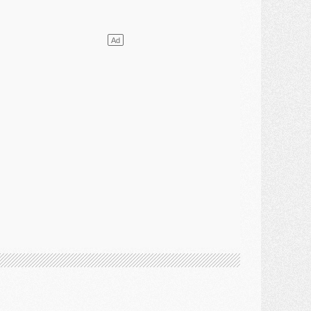
atch
- Un hommage prévu lors de Brest/PSG
ercato
- Le PSG et le Barça ont rendez-vous pour Ferran Torres
ercato
- Guéla Doué dans les listes du PSG
ercato
- Le transfert de Mika Godts au PSG en bonne voie
VENDREDI 31 JUILLET
atch
- Un diffuseur annoncé pour les deux premiers matchs amicaux du PSG
ercato
- Le transfert d'Akliouche au PSG bouclé, le montant se précise
lub
- Un retour majeur dans le groupe du PSG
lub
- [MAJ] Ndjantou et deux jeunes du PSG annoncés dans un tournoi U21
ercato
- L'étonnante piste Suzuki confirmée et onéreuse
JEUDI 30 JUILLET
élections
- Ancelotti fait le ménage au Brésil mais veut garder Marquinhos
ercato
- Le statu quo du milieu du PSG se précise
lub
- Le PSG plutôt que la FIFA pour Al-Khelaïfi, poussé par l'UEFA ?
ercato
- Le PSG presserait Ferran Torres de se décider, deux pistes de secours
lub
- Déguisements, shopping, double scouting, Luis Campos dévoile ses méthodes
ercato
- Kroupi retiré du mercato
ercato
- Enfin une avancée dans le transfert d'Akliouche