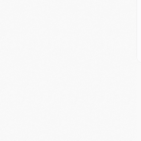
M
M
C
M
C
M
M
E
M
M
M
C
M
M
C