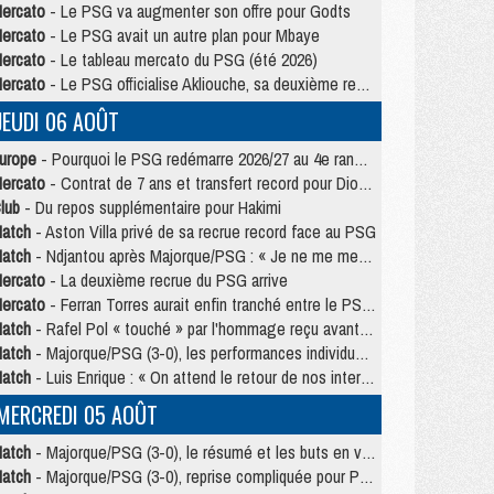
ercato
- Le PSG va augmenter son offre pour Godts
ercato
- Le PSG avait un autre plan pour Mbaye
ercato
- Le tableau mercato du PSG (été 2026)
ercato
- Le PSG officialise Akliouche, sa deuxième recrue de l’été
JEUDI 06 AOÛT
urope
- Pourquoi le PSG redémarre 2026/27 au 4e rang du coefficient UEFA
ercato
- Contrat de 7 ans et transfert record pour Diomandé loin du PSG
lub
- Du repos supplémentaire pour Hakimi
atch
- Aston Villa privé de sa recrue record face au PSG
atch
- Ndjantou après Majorque/PSG : « Je ne me mets pas de plafond »
ercato
- La deuxième recrue du PSG arrive
ercato
- Ferran Torres aurait enfin tranché entre le PSG et le Barça
atch
- Rafel Pol « touché » par l'hommage reçu avant Majorque/PSG
atch
- Majorque/PSG (3-0), les performances individuelles
atch
- Luis Enrique : « On attend le retour de nos internationaux »
MERCREDI 05 AOÛT
atch
- Majorque/PSG (3-0), le résumé et les buts en video
atch
- Majorque/PSG (3-0), reprise compliquée pour Paris