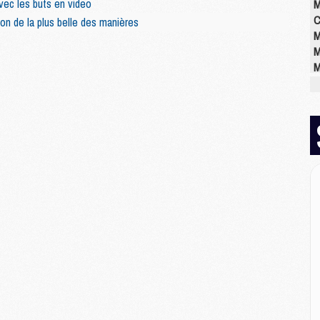
avec les buts en video
M
C
ion de la plus belle des manières
M
M
M
M
M
M
M
E
P
C
D
M
M
M
M
M