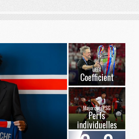
UEFA
Coefficient
Majorque/PSG
Perfs
individuelles