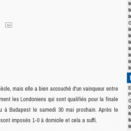
M
M
M
C
M
M
M
M
M
M
M
iècle, mais elle a bien accouché d'un vainqueur entre
E
P
ement les Londoniens qui sont qualifiés pour la finale
C
D
u à Budapest le samedi 30 mai prochain. Après le
M
 sont imposés 1-0 à domicile et cela a suffi.
M
M