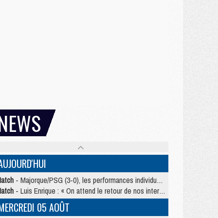
NEWS
AUJOURD'HUI
atch
- Majorque/PSG (3-0), les performances individuelles
atch
- Luis Enrique : « On attend le retour de nos internationaux »
MERCREDI 05 AOÛT