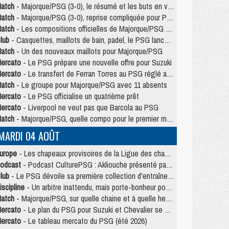
atch
- Majorque/PSG (3-0), le résumé et les buts en video
atch
- Majorque/PSG (3-0), reprise compliquée pour Paris
atch
- Les compositions officielles de Majorque/PSG avec Kvara et de nombreux jeunes
lub
- Casquettes, maillots de bain, padel, le PSG lance sa collection été
atch
- Un des nouveaux maillots pour Majorque/PSG
ercato
- Le PSG prépare une nouvelle offre pour Suzuki
ercato
- Le transfert de Ferran Torres au PSG réglé avant le 12 août ?
atch
- Le groupe pour Majorque/PSG avec 11 absents
ercato
- Le PSG officialise un quatrième prêt
ercato
- Liverpool ne veut pas que Barcola au PSG
atch
- Majorque/PSG, quelle compo pour le premier match de la saison 2026/27 ?
MARDI 04 AOÛT
urope
- Les chapeaux provisoires de la Ligue des champions 2026/27
odcast
- Podcast CulturePSG : Akliouche présenté par un fan de Monaco
lub
- Le PSG dévoile sa première collection d'entraînement pour 2026/2027
iscipline
- Un arbitre inattendu, mais porte-bonheur pour Lens/PSG
atch
- Majorque/PSG, sur quelle chaine et à quelle heure regarder le match ?
ercato
- Le plan du PSG pour Suzuki et Chevalier se précise
ercato
- Le tableau mercato du PSG (été 2026)