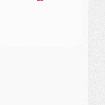
SAMEDI 01 AOÛT
ercato
- L'agent de Mika Godts confirme un accord avec le PSG
lub
- Quels numéros de maillot pour Akliouche et Digne au PSG ?
atch
- Un hommage prévu lors de Brest/PSG
ercato
- Le PSG et le Barça ont rendez-vous pour Ferran Torres
ercato
- Guéla Doué dans les listes du PSG
ercato
- Le transfert de Mika Godts au PSG en bonne voie
VENDREDI 31 JUILLET
atch
- Un diffuseur annoncé pour les deux premiers matchs amicaux du PSG
ercato
- Le transfert d'Akliouche au PSG bouclé, le montant se précise
lub
- Un retour majeur dans le groupe du PSG
lub
- [MAJ] Ndjantou et deux jeunes du PSG annoncés dans un tournoi U21
ercato
- L'étonnante piste Suzuki confirmée et onéreuse
JEUDI 30 JUILLET
élections
- Ancelotti fait le ménage au Brésil mais veut garder Marquinhos
ercato
- Le statu quo du milieu du PSG se précise
lub
- Le PSG plutôt que la FIFA pour Al-Khelaïfi, poussé par l'UEFA ?