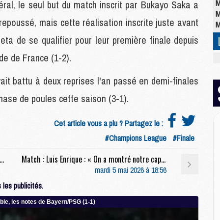
M
éral, le seul but du match inscrit par Bukayo Saka a
M
repoussé, mais cette réalisation inscrite juste avant
M
ta de se qualifier pour leur première finale depuis
de de France (1-2).
M
M
vait battu à deux reprises l'an passé en demi-finales
C
M
phase de poules cette saison (3-1).
C
M
M
Cet article vous a plu ? Partagez le :
E
#Champions League
#Finale
: Les compositions de Bayern/PSG selon la presse
Match : Luis Enrique : « On a montré notre capacité à gérer des moments difficiles »
M
mardi 5 mai 2026 à 18:56
M
les publicités.
M
C
M