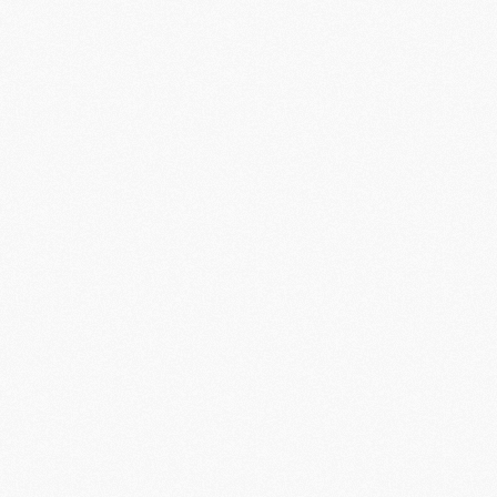
M
P
M
C
R
M
M
C
M
C
C
M
M
M