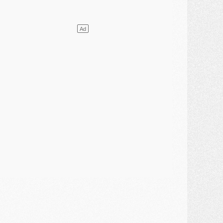
ercato
- Le PSG presserait Ferran Torres de se décider, deux pistes de secours
lub
- Déguisements, shopping, double scouting, Luis Campos dévoile ses méthodes
ercato
- Kroupi retiré du mercato
ercato
- Enfin une avancée dans le transfert d'Akliouche
MERCREDI 29 JUILLET
ercato
- Ferran Torres priorité du PSG, mais ouvert à tout
ercato
- Première offre de Liverpool en approche pour Barcola
ercato
- Le montant du transfert de Kolo Muani se précise, la formule aussi
ercato
- Kolo Muani attendu en Italie, son transfert débloqué
ercato
- Monaco a encore repoussé une offre du PSG pour Akliouche
ercato
- Liverpool presque d'accord avec Barcola, le PSG pas du tout
ercato
- Moment décisif pour le transfert de Kolo Muani
MARDI 28 JUILLET
ercato
- Des intermédiaires ont tenté de relancer Diomande au PSG
lub
- Au moins neuf jeunes conviés à l'entraînement des pros
ercato
- Une partie du communiqué du PSG sur Diomande expliquée
ercato
- Barcola futur plus gros transfert de l'été ?
ormation
- Retour sur la saison des U17 du PSG en 7 chiffres clés
lub
- Le PSG connaît ses premiers matches de septembre