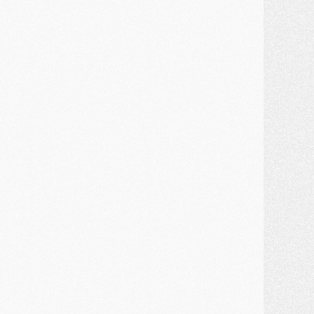
ercato
- Un troisième prêt bouclé par le PSG
LUNDI 27 JUILLET
odcast
- Podcast CulturePSG à 22h : Mercato (Barcola, Diomande, etc)
ercato
- La prolongation de Dembélé au PSG dans la dernière ligne droite
lub
- Le PSG a fait sa reprise avec... 9 joueurs
és. sociaux
- Les Portugais du PSG réunis pendant leurs vacances
ercato
- Le PSG avance sur la piste Suzuki
ercato
- Après Digne, un autre défenseur en approche au PSG ?
lub
- Une petite quinzaine de joueurs attendus pour la reprise de l'entraînement du PSG
DIMANCHE 26 JUILLET
ercato
- Le PSG lâche Diomande et tacle des demandes « totalement disproportionnés »
lub
- [Avant la reprise] Les tauliers de la saison passée
lub
- Barcola refuse de prolonger au PSG
ercato
- Luis Enrique derrière l'intérêt du PSG pour Rodri ?
ercato
- Le transfert de Kolo Muani enfin débloqué ?
ercato
- Le PSG n'est plus en pole pour Diomande, mais pas hors-jeu
SAMEDI 25 JUILLET