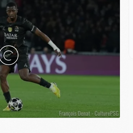
M
C
M
M
M
M
M
M
C
C
M
S
M
C