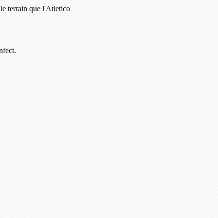
M
C
M
M
M
M
M
M
M
M
M
M
C
M
M
F
C