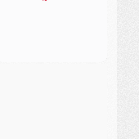
ercato
- Le PSG veut accélérer, Ferran Torres temporise
ercato
- Liverpool encore très loin du compte pour Barcola
LUNDI 03 AOÛT
atch
- Podcast CulturePSG : Mercato (Godts, Suzuki, Akliouche, Barcola, etc)
ercato
- L'Ajax attend bien plus de 45M pour Mika Godts
lub
- Quatre retours importants dans le groupe du PSG, et un plus discret
ercato
- Ayari file en Ligue 2
lub
- Le PSG s'associe avec un géant de la tech
ercato
- Vu d'Italie, le transfert de Suzuki au PSG est bien engagé
ercato
- Ferran Torres ne serait pas à vendre, mais...
urope
- Gros coup dur pour Aston Villa avant de croiser le PSG
DIMANCHE 02 AOÛT
ercato
- Le transfert de Kolo Muani à la Juventus est officiel
ercato
- [MAJ] Le PSG a fait une grosse offre à Parme pour Suzuki
ercato
- Le PSG a envoyé une première offre pour Mika Godts
lub
- Après Pacho, d'autres retours en vue
ercato
- Changement de dernière minute pour Kolo Muani
SAMEDI 01 AOÛT