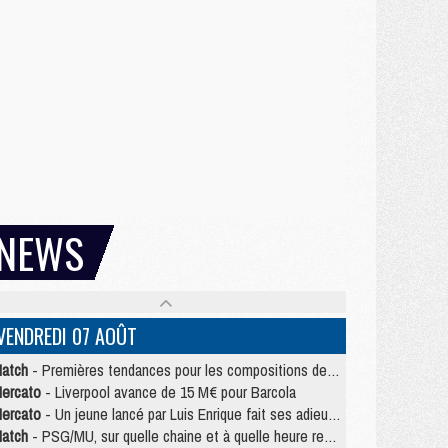
NEWS
VENDREDI 07 AOÛT
atch
- Premières tendances pour les compositions de PSG/MU
ercato
- Liverpool avance de 15 M€ pour Barcola
ercato
- Un jeune lancé par Luis Enrique fait ses adieux au PSG
atch
- PSG/MU, sur quelle chaine et à quelle heure regarder le match ?