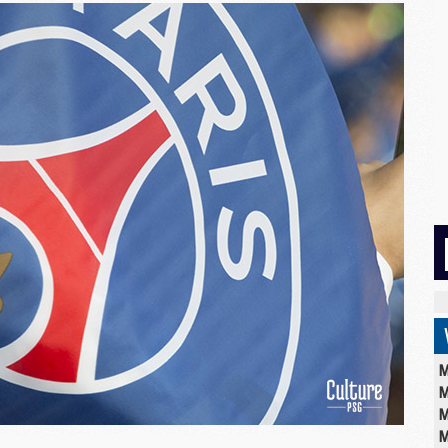
M
M
M
M