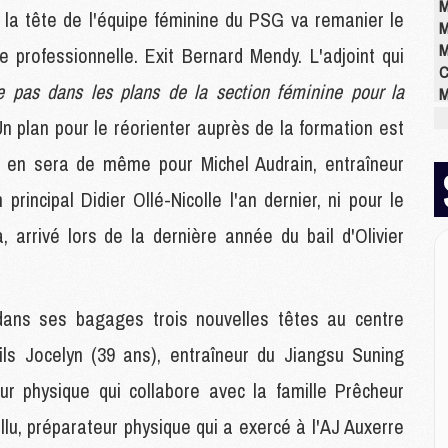
M
 la tête de l'équipe féminine du PSG va remanier le
M
M
e professionnelle. Exit Bernard Mendy. L'adjoint qui
C
re pas dans les plans de la section féminine pour la
M
M
 Un plan pour le réorienter auprès de la formation est
M
M
Il en sera de même pour Michel Audrain, entraîneur
M
incipal Didier Ollé-Nicolle l'an dernier, ni pour le
M
M
 arrivé lors de la dernière année du bail d'Olivier
E
ans ses bagages trois nouvelles têtes au centre
P
C
ils Jocelyn (39 ans), entraîneur du Jiangsu Suning
D
M
ur physique qui collabore avec la famille Prêcheur
M
lu, préparateur physique qui a exercé à l'AJ Auxerre
M