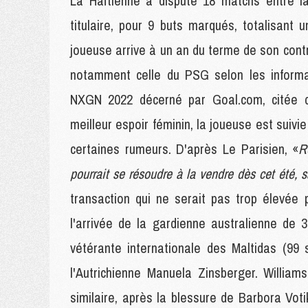
La Haïtienne a disputé 18 matchs entre l
titulaire, pour 9 buts marqués, totalisant
joueuse arrive à un an du terme de son contr
notamment celle du PSG selon les informat
NXGN 2022 décerné par Goal.com, citée d
meilleur espoir féminin, la joueuse est sui
certaines rumeurs. D'après Le Parisien, «
R
pourrait se résoudre à la vendre dès cet été, 
transaction qui ne serait pas trop élevée 
l'arrivée de la gardienne australienne de 
vétérante internationale des Maltidas (99 
l'Autrichienne Manuela Zinsberger. William
similaire, après la blessure de Barbora Vot