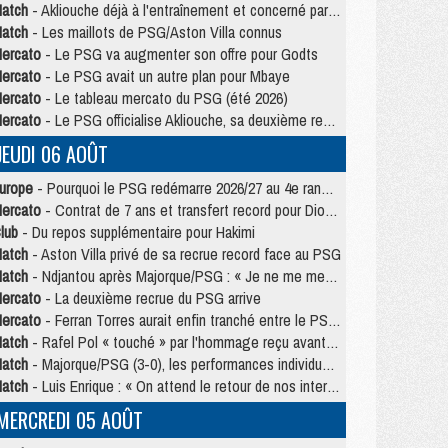
atch
- Akliouche déjà à l'entraînement et concerné par PSG/MU ?
atch
- Les maillots de PSG/Aston Villa connus
ercato
- Le PSG va augmenter son offre pour Godts
ercato
- Le PSG avait un autre plan pour Mbaye
ercato
- Le tableau mercato du PSG (été 2026)
ercato
- Le PSG officialise Akliouche, sa deuxième recrue de l’été
JEUDI 06 AOÛT
urope
- Pourquoi le PSG redémarre 2026/27 au 4e rang du coefficient UEFA
ercato
- Contrat de 7 ans et transfert record pour Diomandé loin du PSG
lub
- Du repos supplémentaire pour Hakimi
atch
- Aston Villa privé de sa recrue record face au PSG
atch
- Ndjantou après Majorque/PSG : « Je ne me mets pas de plafond »
ercato
- La deuxième recrue du PSG arrive
ercato
- Ferran Torres aurait enfin tranché entre le PSG et le Barça
atch
- Rafel Pol « touché » par l'hommage reçu avant Majorque/PSG
atch
- Majorque/PSG (3-0), les performances individuelles
atch
- Luis Enrique : « On attend le retour de nos internationaux »
MERCREDI 05 AOÛT