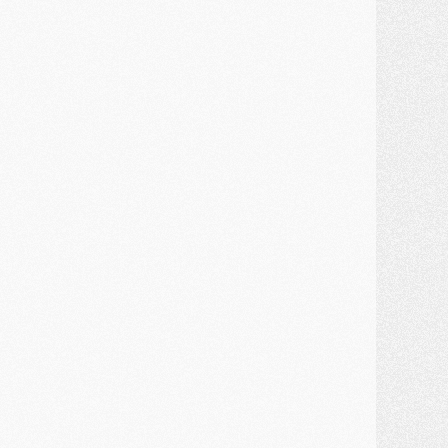
ercato
- Kroupi retiré du mercato
ercato
- Enfin une avancée dans le transfert d'Akliouche
MERCREDI 29 JUILLET
ercato
- Ferran Torres priorité du PSG, mais ouvert à tout
ercato
- Première offre de Liverpool en approche pour Barcola
ercato
- Le montant du transfert de Kolo Muani se précise, la formule aussi
ercato
- Kolo Muani attendu en Italie, son transfert débloqué
ercato
- Monaco a encore repoussé une offre du PSG pour Akliouche
ercato
- Liverpool presque d'accord avec Barcola, le PSG pas du tout
ercato
- Moment décisif pour le transfert de Kolo Muani
MARDI 28 JUILLET
ercato
- Des intermédiaires ont tenté de relancer Diomande au PSG
lub
- Au moins neuf jeunes conviés à l'entraînement des pros
ercato
- Une partie du communiqué du PSG sur Diomande expliquée
ercato
- Barcola futur plus gros transfert de l'été ?
ormation
- Retour sur la saison des U17 du PSG en 7 chiffres clés
lub
- Le PSG connaît ses premiers matches de septembre
ercato
- Un troisième prêt bouclé par le PSG