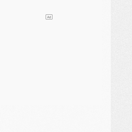
ercato
- L'agent de Mika Godts confirme un accord avec le PSG
lub
- Quels numéros de maillot pour Akliouche et Digne au PSG ?
atch
- Un hommage prévu lors de Brest/PSG
ercato
- Le PSG et le Barça ont rendez-vous pour Ferran Torres
ercato
- Guéla Doué dans les listes du PSG
ercato
- Le transfert de Mika Godts au PSG en bonne voie
VENDREDI 31 JUILLET
atch
- Un diffuseur annoncé pour les deux premiers matchs amicaux du PSG
ercato
- Le transfert d'Akliouche au PSG bouclé, le montant se précise
lub
- Un retour majeur dans le groupe du PSG
lub
- [MAJ] Ndjantou et deux jeunes du PSG annoncés dans un tournoi U21
ercato
- L'étonnante piste Suzuki confirmée et onéreuse
JEUDI 30 JUILLET
élections
- Ancelotti fait le ménage au Brésil mais veut garder Marquinhos
ercato
- Le statu quo du milieu du PSG se précise
lub
- Le PSG plutôt que la FIFA pour Al-Khelaïfi, poussé par l'UEFA ?
ercato
- Le PSG presserait Ferran Torres de se décider, deux pistes de secours
lub
- Déguisements, shopping, double scouting, Luis Campos dévoile ses méthodes