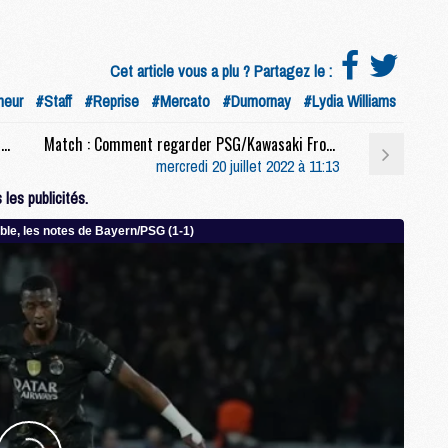
M
M
Cet article vous a plu ? Partagez le :
heur
#Staff
#Reprise
#Mercato
#Dumornay
#Lydia Williams
M
M
Match : Les compositions de PSG/Kawasaki Frontale dévoilées, avec Mbappé et Neymar
Match : Comment regarder PSG/Kawasaki Frontale en streaming
M
mercredi 20 juillet 2022 à 11:13
M
M
les publicités.
M
M
M
C
M
M
F
C
M