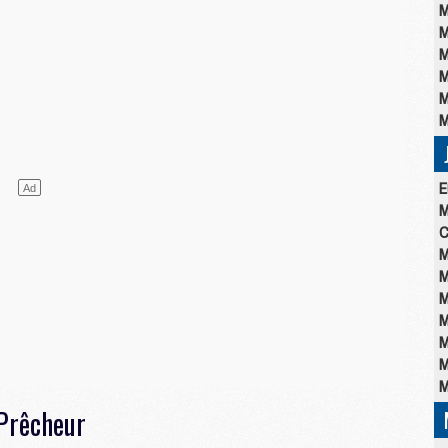
M
M
M
M
M
M
E
M
C
M
M
M
M
M
M
M
 Prêcheur