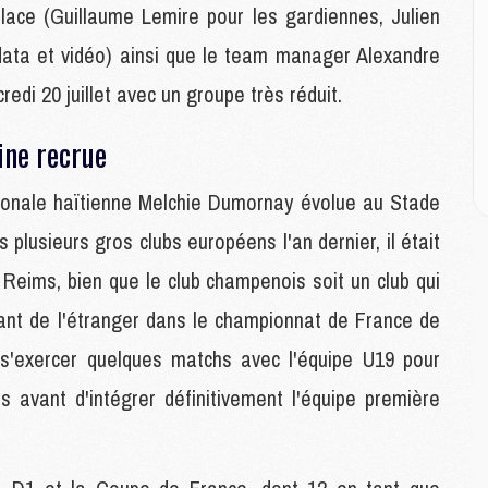
M
place (Guillaume Lemire pour les gardiennes, Julien
M
data et vidéo) ainsi que le team manager Alexandre
edi 20 juillet avec un groupe très réduit.
M
M
ine recrue
C
M
C
ationale haïtienne Melchie Dumornay évolue au Stade
M
plusieurs gros clubs européens l'an dernier, il était
M
E
à Reims, bien que le club champenois soit un club qui
vant de l'étranger dans le championnat de France de
M
'exercer quelques matchs avec l'équipe U19 pour
M
M
s avant d'intégrer définitivement l'équipe première
C
M