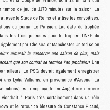
a D1 et la Coupe de France, dont 12 en tant que
M
 un temps de jeu de 1178 minutes sur la saison. La
C
M
at avec le Stade de Reims et attise les convoitises,
M
ions du journal Le Parisien. Lauréate du trophée
M
M
ans les trois joueuses pour le trophée UNFP du
vie également par Chelsea et Manchester United selon
M
eims aimerait la conserver une saison de plus, mais
M
C
sachant que son contrat se termine l’an prochain.
» Une
C
par ailleurs. Le PSG devrait également enregistrer
M
34 ans Lydia Williams, en provenance d'Arsenal. La
S
sélections) est remplaçante en Angleterre derrière
M
s viendrait à Paris très certainement dans un rôle
C
M
ikova et le retour de blessure de Constance Picaud,
C