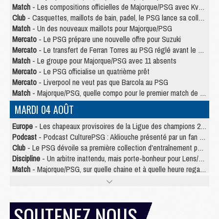
Match
- Les compositions officielles de Majorque/PSG avec Kvara et de nombreux jeunes
Club
- Casquettes, maillots de bain, padel, le PSG lance sa collection été
Match
- Un des nouveaux maillots pour Majorque/PSG
Mercato
- Le PSG prépare une nouvelle offre pour Suzuki
Mercato
- Le transfert de Ferran Torres au PSG réglé avant le 12 août ?
Match
- Le groupe pour Majorque/PSG avec 11 absents
Mercato
- Le PSG officialise un quatrième prêt
Mercato
- Liverpool ne veut pas que Barcola au PSG
Match
- Majorque/PSG, quelle compo pour le premier match de la saison 2026/27 ?
MARDI 04 AOÛT
Europe
- Les chapeaux provisoires de la Ligue des champions 2026/27
Podcast
- Podcast CulturePSG : Akliouche présenté par un fan de Monaco
Club
- Le PSG dévoile sa première collection d'entraînement pour 2026/2027
Discipline
- Un arbitre inattendu, mais porte-bonheur pour Lens/PSG
Match
- Majorque/PSG, sur quelle chaine et à quelle heure regarder le match ?
Mercato
- Le plan du PSG pour Suzuki et Chevalier se précise
Mercato
- Le tableau mercato du PSG (été 2026)
Mercato
- L'Ajax refuse la première offre du PSG pour Godts
SOUTENEZ NOUS
Mercato
- Le PSG veut accélérer, Ferran Torres temporise