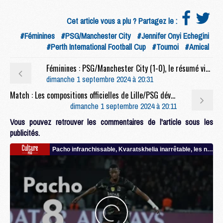
Cet article vous a plu ? Partagez le :
#Féminines
#PSG/Manchester City
#Jennifer Onyi Echegini
#Perth International Football Cup
#Tournoi
#Amical
Féminines : PSG/Manchester City (1-0), le résumé vidéo
dimanche 1 septembre 2024 à 20:31
Match : Les compositions officielles de Lille/PSG dévoilées
dimanche 1 septembre 2024 à 20:11
Vous pouvez retrouver les commentaires de l'article sous les
publicités.