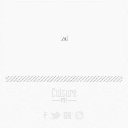
Mercato
- L'agent de Mika Godts confirme un accord avec le PSG
Club
- Quels numéros de maillot pour Akliouche et Digne au PSG ?
Match
- Un hommage prévu lors de Brest/PSG
Mercato
- Le PSG et le Barça ont rendez-vous pour Ferran Torres
Mercato
- Guéla Doué dans les listes du PSG
Mercato
- Le transfert de Mika Godts au PSG en bonne voie
VENDREDI 31 JUILLET
Match
- Un diffuseur annoncé pour les deux premiers matchs amicaux du PSG
Mercato
- Le transfert d'Akliouche au PSG bouclé, le montant se précise
Club
- Un retour majeur dans le groupe du PSG
Club
- [MAJ] Ndjantou et deux jeunes du PSG annoncés dans un tournoi U21
Mercato
- L'étonnante piste Suzuki confirmée et onéreuse
JEUDI 30 JUILLET
Sélections
- Ancelotti fait le ménage au Brésil mais veut garder Marquinhos
Mercato
- Le statu quo du milieu du PSG se précise
Club
- Le PSG plutôt que la FIFA pour Al-Khelaïfi, poussé par l'UEFA ?
Mercato
- Le PSG presserait Ferran Torres de se décider, deux pistes de secours
Club
- Déguisements, shopping, double scouting, Luis Campos dévoile ses méthodes