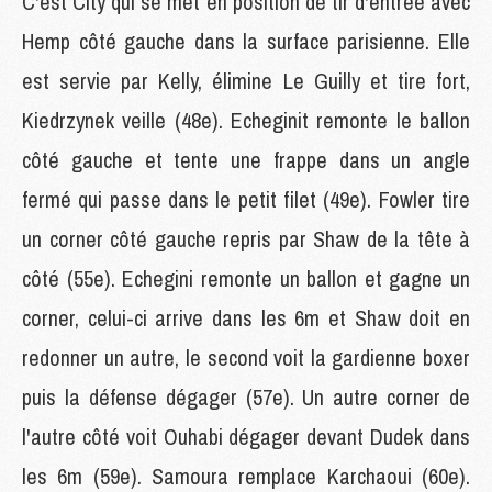
C'est City qui se met en position de tir d'entrée avec
Hemp côté gauche dans la surface parisienne. Elle
est servie par Kelly, élimine Le Guilly et tire fort,
Kiedrzynek veille (48e). Echeginit remonte le ballon
côté gauche et tente une frappe dans un angle
fermé qui passe dans le petit filet (49e). Fowler tire
un corner côté gauche repris par Shaw de la tête à
côté (55e). Echegini remonte un ballon et gagne un
corner, celui-ci arrive dans les 6m et Shaw doit en
redonner un autre, le second voit la gardienne boxer
puis la défense dégager (57e). Un autre corner de
l'autre côté voit Ouhabi dégager devant Dudek dans
les 6m (59e). Samoura remplace Karchaoui (60e).