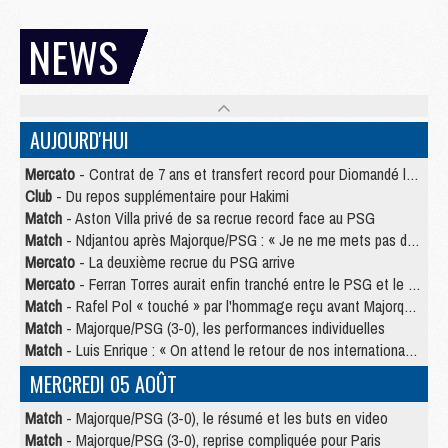
NEWS
AUJOURD'HUI
Mercato
- Contrat de 7 ans et transfert record pour Diomandé loin du PSG
Club
- Du repos supplémentaire pour Hakimi
Match
- Aston Villa privé de sa recrue record face au PSG
Match
- Ndjantou après Majorque/PSG : « Je ne me mets pas de plafond »
Mercato
- La deuxième recrue du PSG arrive
Mercato
- Ferran Torres aurait enfin tranché entre le PSG et le Barça
Match
- Rafel Pol « touché » par l'hommage reçu avant Majorque/PSG
Match
- Majorque/PSG (3-0), les performances individuelles
Match
- Luis Enrique : « On attend le retour de nos internationaux »
MERCREDI 05 AOÛT
Match
- Majorque/PSG (3-0), le résumé et les buts en video
Match
- Majorque/PSG (3-0), reprise compliquée pour Paris