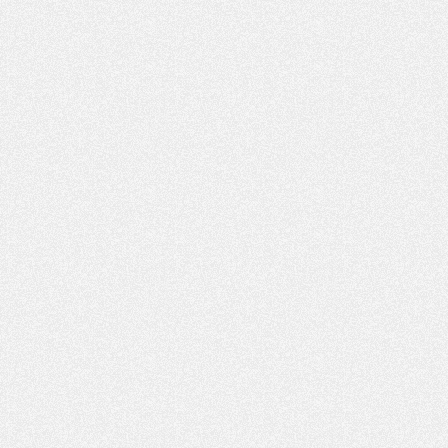
Mercato
- Le statu quo du milieu du PSG se précise
Club
- Le PSG plutôt que la FIFA pour Al-Khelaïfi, poussé par l'UEFA ?
Mercato
- Le PSG presserait Ferran Torres de se décider, deux pistes de secours
Club
- Déguisements, shopping, double scouting, Luis Campos dévoile ses méthodes
Mercato
- Kroupi retiré du mercato
Mercato
- Enfin une avancée dans le transfert d'Akliouche
MERCREDI 29 JUILLET
Mercato
- Ferran Torres priorité du PSG, mais ouvert à tout
Mercato
- Première offre de Liverpool en approche pour Barcola
Mercato
- Le montant du transfert de Kolo Muani se précise, la formule aussi
Mercato
- Kolo Muani attendu en Italie, son transfert débloqué
Mercato
- Monaco a encore repoussé une offre du PSG pour Akliouche
Mercato
- Liverpool presque d'accord avec Barcola, le PSG pas du tout
Mercato
- Moment décisif pour le transfert de Kolo Muani
MARDI 28 JUILLET
Mercato
- Des intermédiaires ont tenté de relancer Diomande au PSG
Club
- Au moins neuf jeunes conviés à l'entraînement des pros
Mercato
- Une partie du communiqué du PSG sur Diomande expliquée