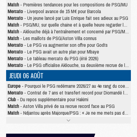
Match
- Premières tendances pour les compositions de PSG/MU
Mercato
- Liverpool avance de 15 M€ pour Barcola
Mercato
- Un jeune lancé par Luis Enrique fait ses adieux au PSG
Match
- PSG/MU, sur quelle chaine et à quelle heure regarder le match ?
Match
- Akliouche déjà à l'entraînement et concerné par PSG/MU ?
Match
- Les maillots de PSG/Aston Villa connus
Mercato
- Le PSG va augmenter son offre pour Godts
Mercato
- Le PSG avait un autre plan pour Mbaye
Mercato
- Le tableau mercato du PSG (été 2026)
Mercato
- Le PSG officialise Akliouche, sa deuxième recrue de l’été
JEUDI 06 AOÛT
Europe
- Pourquoi le PSG redémarre 2026/27 au 4e rang du coefficient UEFA
Mercato
- Contrat de 7 ans et transfert record pour Diomandé loin du PSG
Club
- Du repos supplémentaire pour Hakimi
Match
- Aston Villa privé de sa recrue record face au PSG
Match
- Ndjantou après Majorque/PSG : « Je ne me mets pas de plafond »
Mercato
- La deuxième recrue du PSG arrive
Mercato
- Ferran Torres aurait enfin tranché entre le PSG et le Barça
Match
- Rafel Pol « touché » par l'hommage reçu avant Majorque/PSG