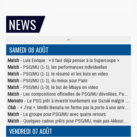
NEWS
SAMEDI 08 AOÛT
Match
- Luis Enrique : « Il faut déjà penser à la Supercoupe »
Match
- PSG/MU (1-1), les performances individuelles
Match
- PSG/MU (1-1), le résumé et les buts en video
Match
- PSG/MU (1-1), du mieux pour Paris
Match
- PSG/MU (1-0), le but de Mbaye en video
Match
- Les compositions officielles de PSG/MU dévoilées, Pacho titulaire
Mercato
- Le PSG prêt à investir lourdement sur Suzuki malgré Safonov et Chevalier
Club
- « J’irai », Medhi Benatia ne ferme pas la porte à une arrivée au PSG
Match
- Le groupe pour PSG/MU avec quatre retours
Match
- Quelques cadres prêts pour PSG/MU, mais pas Akliouche ?
VENDREDI 07 AOÛT