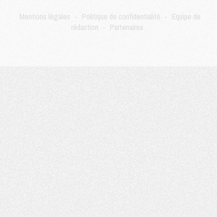
Mercato
- Le PSG a envoyé une première offre pour Mika Godts
Club
- Après Pacho, d'autres retours en vue
Mentions légales
-
Politique de confidentialité
-
Équipe de
Mercato
- Changement de dernière minute pour Kolo Muani
rédaction
-
Partenaires
SAMEDI 01 AOÛT
Mercato
- L'agent de Mika Godts confirme un accord avec le PSG
Club
- Quels numéros de maillot pour Akliouche et Digne au PSG ?
Match
- Un hommage prévu lors de Brest/PSG
Mercato
- Le PSG et le Barça ont rendez-vous pour Ferran Torres
Mercato
- Guéla Doué dans les listes du PSG
Mercato
- Le transfert de Mika Godts au PSG en bonne voie
VENDREDI 31 JUILLET
Match
- Un diffuseur annoncé pour les deux premiers matchs amicaux du PSG
Mercato
- Le transfert d'Akliouche au PSG bouclé, le montant se précise
Club
- Un retour majeur dans le groupe du PSG
Club
- [MAJ] Ndjantou et deux jeunes du PSG annoncés dans un tournoi U21
Mercato
- L'étonnante piste Suzuki confirmée et onéreuse
JEUDI 30 JUILLET
Sélections
- Ancelotti fait le ménage au Brésil mais veut garder Marquinhos