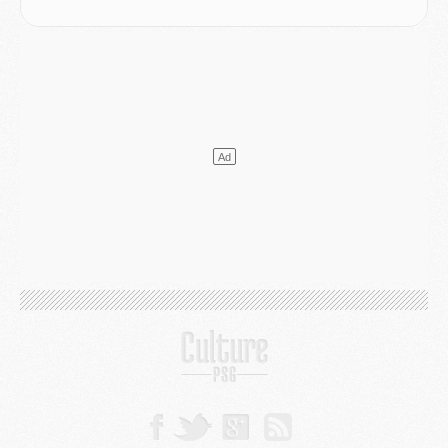
Discipline
- Un arbitre inattendu, mais porte-bonheur pour Lens/PSG
Match
- Majorque/PSG, sur quelle chaine et à quelle heure regarder le match ?
Mercato
- Le plan du PSG pour Suzuki et Chevalier se précise
Mercato
- L'Ajax refuse la première offre du PSG pour Godts
Mercato
- Le PSG veut accélérer, Ferran Torres temporise
Mercato
- Liverpool encore très loin du compte pour Barcola
LUNDI 03 AOÛT
Match
- Podcast CulturePSG : Mercato (Godts, Suzuki, Akliouche, Barcola, etc)
Mercato
- L'Ajax attend bien plus de 45M pour Mika Godts
Club
- Quatre retours importants dans le groupe du PSG, et un plus discret
Mercato
- Ayari file en Ligue 2
Club
- Le PSG s'associe avec un géant de la tech
Mercato
- Vu d'Italie, le transfert de Suzuki au PSG est bien engagé
Mercato
- Ferran Torres ne serait pas à vendre, mais...
Europe
- Gros coup dur pour Aston Villa avant de croiser le PSG
DIMANCHE 02 AOÛT
Mercato
- Le transfert de Kolo Muani à la Juventus est officiel
Mercato
- [MAJ] Le PSG a fait une grosse offre à Parme pour Suzuki