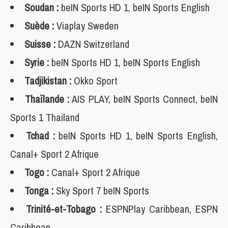
Soudan :
beIN Sports HD 1, beIN Sports English
Suède :
Viaplay Sweden
Suisse :
DAZN Switzerland
Syrie :
beIN Sports HD 1, beIN Sports English
Tadjikistan :
Okko Sport
Thaïlande :
AIS PLAY, beIN Sports Connect, beIN
Sports 1 Thailand
Tchad :
beIN Sports HD 1, beIN Sports English,
Canal+ Sport 2 Afrique
Togo :
Canal+ Sport 2 Afrique
Tonga :
Sky Sport 7 beIN Sports
Trinité-et-Tobago :
ESPNPlay Caribbean, ESPN
Caribbean