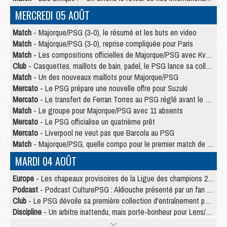
MERCREDI 05 AOÛT
Match
- Majorque/PSG (3-0), le résumé et les buts en video
Match
- Majorque/PSG (3-0), reprise compliquée pour Paris
Match
- Les compositions officielles de Majorque/PSG avec Kvara et de nombreux jeunes
Club
- Casquettes, maillots de bain, padel, le PSG lance sa collection été
Match
- Un des nouveaux maillots pour Majorque/PSG
Mercato
- Le PSG prépare une nouvelle offre pour Suzuki
Mercato
- Le transfert de Ferran Torres au PSG réglé avant le 12 août ?
Match
- Le groupe pour Majorque/PSG avec 11 absents
Mercato
- Le PSG officialise un quatrième prêt
Mercato
- Liverpool ne veut pas que Barcola au PSG
Match
- Majorque/PSG, quelle compo pour le premier match de la saison 2026/27 ?
MARDI 04 AOÛT
Europe
- Les chapeaux provisoires de la Ligue des champions 2026/27
Podcast
- Podcast CulturePSG : Akliouche présenté par un fan de Monaco
Club
- Le PSG dévoile sa première collection d'entraînement pour 2026/2027
Discipline
- Un arbitre inattendu, mais porte-bonheur pour Lens/PSG
Match
- Majorque/PSG, sur quelle chaine et à quelle heure regarder le match ?