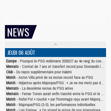
NEWS
JEUDI 06 AOÛT
Europe
- Pourquoi le PSG redémarre 2026/27 au 4e rang du coefficient UEFA
Mercato
- Contrat de 7 ans et transfert record pour Diomandé loin du PSG
Club
- Du repos supplémentaire pour Hakimi
Match
- Aston Villa privé de sa recrue record face au PSG
Match
- Ndjantou après Majorque/PSG : « Je ne me mets pas de plafond »
Mercato
- La deuxième recrue du PSG arrive
Mercato
- Ferran Torres aurait enfin tranché entre le PSG et le Barça
Match
- Rafel Pol « touché » par l'hommage reçu avant Majorque/PSG
Match
- Majorque/PSG (3-0), les performances individuelles
Match
- Luis Enrique : « On attend le retour de nos internationaux »