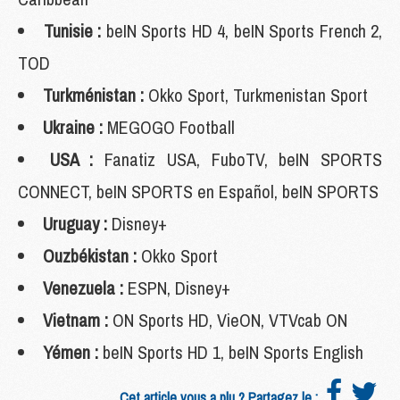
Tunisie :
beIN Sports HD 4, beIN Sports French 2,
TOD
Turkménistan :
Okko Sport, Turkmenistan Sport
Ukraine :
MEGOGO Football
USA :
Fanatiz USA, FuboTV, beIN SPORTS
CONNECT, beIN SPORTS en Español, beIN SPORTS
Uruguay :
Disney+
Ouzbékistan :
Okko Sport
Venezuela :
ESPN, Disney+
Vietnam :
ON Sports HD, VieON, VTVcab ON
Yémen :
beIN Sports HD 1, beIN Sports English
Cet article vous a plu ? Partagez le :