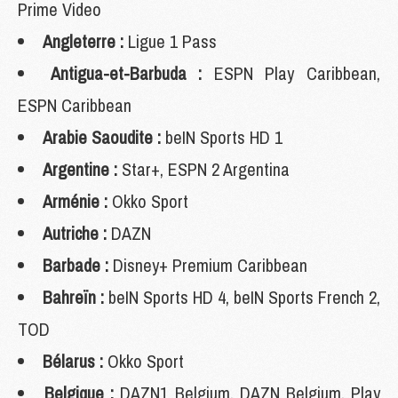
Prime Video
Angleterre :
Ligue 1 Pass
Antigua-et-Barbuda :
ESPN Play Caribbean,
ESPN Caribbean
Arabie Saoudite :
beIN Sports HD 1
Argentine :
Star+, ESPN 2 Argentina
Arménie :
Okko Sport
Autriche :
DAZN
Barbade :
Disney+ Premium Caribbean
Bahreïn :
beIN Sports HD 4, beIN Sports French 2,
TOD
Bélarus :
Okko Sport
Belgique :
DAZN1 Belgium, DAZN Belgium, Play