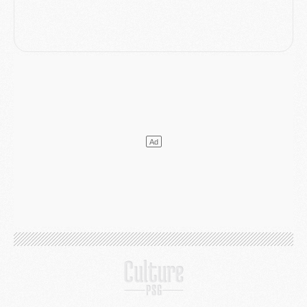
Club
- Après Pacho, d'autres retours en vue
Mercato
- Changement de dernière minute pour Kolo Muani
SAMEDI 01 AOÛT
Mercato
- L'agent de Mika Godts confirme un accord avec le PSG
Club
- Quels numéros de maillot pour Akliouche et Digne au PSG ?
Match
- Un hommage prévu lors de Brest/PSG
Mercato
- Le PSG et le Barça ont rendez-vous pour Ferran Torres
Mercato
- Guéla Doué dans les listes du PSG
Mercato
- Le transfert de Mika Godts au PSG en bonne voie
VENDREDI 31 JUILLET
Match
- Un diffuseur annoncé pour les deux premiers matchs amicaux du PSG
Mercato
- Le transfert d'Akliouche au PSG bouclé, le montant se précise
Club
- Un retour majeur dans le groupe du PSG
Club
- [MAJ] Ndjantou et deux jeunes du PSG annoncés dans un tournoi U21
Mercato
- L'étonnante piste Suzuki confirmée et onéreuse
JEUDI 30 JUILLET
Sélections
- Ancelotti fait le ménage au Brésil mais veut garder Marquinhos