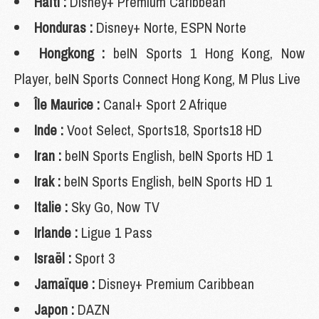
Haïti :
Disney+ Premium Caribbean
Honduras :
Disney+ Norte, ESPN Norte
Hongkong :
beIN Sports 1 Hong Kong, Now
Player, beIN Sports Connect Hong Kong, M Plus Live
Île Maurice :
Canal+ Sport 2 Afrique
Inde :
Voot Select, Sports18, Sports18 HD
Iran :
beIN Sports English, beIN Sports HD 1
Irak :
beIN Sports English, beIN Sports HD 1
Italie :
Sky Go, Now TV
Irlande :
Ligue 1 Pass
Israël :
Sport 3
Jamaïque :
Disney+ Premium Caribbean
Japon :
DAZN