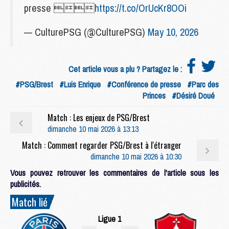
presse 
https://t.co/OrUcKr8OOi
— CulturePSG (@CulturePSG)
May 10, 2026
Cet article vous a plu ? Partagez le :
#PSG/Brest
#Luis Enrique
#Conférence de presse
#Parc des
Princes
#Désiré Doué
Match : Les enjeux de PSG/Brest
dimanche 10 mai 2026 à 13:13
Match : Comment regarder PSG/Brest à l'étranger
dimanche 10 mai 2026 à 10:30
Vous pouvez retrouver les commentaires de l'article sous les
publicités.
Match lié
Ligue 1