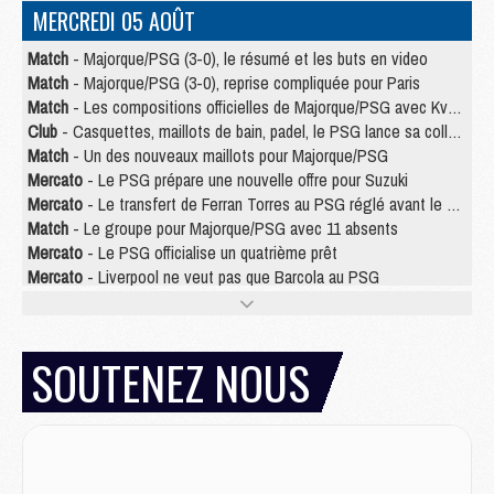
MERCREDI 05 AOÛT
Match
- Majorque/PSG (3-0), le résumé et les buts en video
Match
- Majorque/PSG (3-0), reprise compliquée pour Paris
Match
- Les compositions officielles de Majorque/PSG avec Kvara et de nombreux jeunes
Club
- Casquettes, maillots de bain, padel, le PSG lance sa collection été
Match
- Un des nouveaux maillots pour Majorque/PSG
Mercato
- Le PSG prépare une nouvelle offre pour Suzuki
Mercato
- Le transfert de Ferran Torres au PSG réglé avant le 12 août ?
Match
- Le groupe pour Majorque/PSG avec 11 absents
Mercato
- Le PSG officialise un quatrième prêt
Mercato
- Liverpool ne veut pas que Barcola au PSG
Match
- Majorque/PSG, quelle compo pour le premier match de la saison 2026/27 ?
MARDI 04 AOÛT
SOUTENEZ NOUS
Europe
- Les chapeaux provisoires de la Ligue des champions 2026/27
Podcast
- Podcast CulturePSG : Akliouche présenté par un fan de Monaco
Club
- Le PSG dévoile sa première collection d'entraînement pour 2026/2027
Discipline
- Un arbitre inattendu, mais porte-bonheur pour Lens/PSG
Match
- Majorque/PSG, sur quelle chaine et à quelle heure regarder le match ?