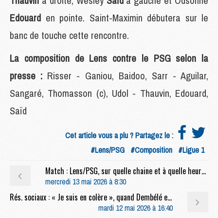
Thauvin
à droite, Wesley
Saïd
à gauche et Odsonne
Edouard
en pointe. Saint-Maximin débutera sur le
banc de touche cette rencontre.
La composition de Lens contre le PSG selon la
presse :
Risser - Ganiou, Baidoo, Sarr - Aguilar,
Sangaré, Thomasson (c), Udol - Thauvin, Edouard,
Saïd
Cet article vous a plu ? Partagez le :
#Lens/PSG
#Composition
#Ligue 1
Match : Lens/PSG, sur quelle chaine et à quelle heure regarder le match ?
mercredi 13 mai 2026 à 8:30
Rés. sociaux : « Je suis en colère », quand Dembélé et Doué jouent (mal) la comédie
mardi 12 mai 2026 à 16:40