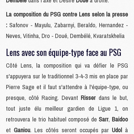
Dembélé
dans l'axe et Désiré
Doué
à droite.
La composition du PSG contre Lens selon la presse
:
Safonov - Mayulu, Zabarnyi, Beraldo, Hernandez -
Neves, Vitinha, Dro - Doué, Dembélé, Kvaratskhelia
Lens avec son équipe-type face au PSG
Côté Lens, la composition qui va défier le PSG
s'appuyera sur le traditionnel 3-4-3 mis en place par
Pierre Sage et il faut s'attendre à l'équipe-type, ou
presque, côté Racing. Devant
Risser
dans le but,
tout juste élu meilleur gardien de Ligue 1, on
retrouvera le trio habituel composé de
Sarr
,
Baidoo
et
Ganiou
. Les côtés seront occupés par
Udol
à