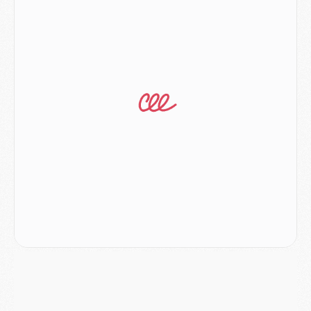
Mercato
- Le plan du PSG pour Suzuki et Chevalier se précise
Mercato
- L'Ajax refuse la première offre du PSG pour Godts
Mercato
- Le PSG veut accélérer, Ferran Torres temporise
Mercato
- Liverpool encore très loin du compte pour Barcola
LUNDI 03 AOÛT
Match
- Podcast CulturePSG : Mercato (Godts, Suzuki, Akliouche, Barcola, etc)
Mercato
- L'Ajax attend bien plus de 45M pour Mika Godts
Club
- Quatre retours importants dans le groupe du PSG, et un plus discret
Mercato
- Ayari file en Ligue 2
Club
- Le PSG s'associe avec un géant de la tech
Mercato
- Vu d'Italie, le transfert de Suzuki au PSG est bien engagé
Mercato
- Ferran Torres ne serait pas à vendre, mais...
Europe
- Gros coup dur pour Aston Villa avant de croiser le PSG
DIMANCHE 02 AOÛT
Mercato
- Le transfert de Kolo Muani à la Juventus est officiel
Mercato
- [MAJ] Le PSG a fait une grosse offre à Parme pour Suzuki
Mercato
- Le PSG a envoyé une première offre pour Mika Godts
Club
- Après Pacho, d'autres retours en vue
Mercato
- Changement de dernière minute pour Kolo Muani