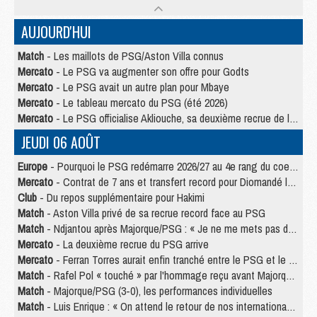
AUJOURD'HUI
Match
- Les maillots de PSG/Aston Villa connus
Mercato
- Le PSG va augmenter son offre pour Godts
Mercato
- Le PSG avait un autre plan pour Mbaye
Mercato
- Le tableau mercato du PSG (été 2026)
Mercato
- Le PSG officialise Akliouche, sa deuxième recrue de l’été
JEUDI 06 AOÛT
Europe
- Pourquoi le PSG redémarre 2026/27 au 4e rang du coefficient UEFA
Mercato
- Contrat de 7 ans et transfert record pour Diomandé loin du PSG
Club
- Du repos supplémentaire pour Hakimi
Match
- Aston Villa privé de sa recrue record face au PSG
Match
- Ndjantou après Majorque/PSG : « Je ne me mets pas de plafond »
Mercato
- La deuxième recrue du PSG arrive
Mercato
- Ferran Torres aurait enfin tranché entre le PSG et le Barça
Match
- Rafel Pol « touché » par l'hommage reçu avant Majorque/PSG
Match
- Majorque/PSG (3-0), les performances individuelles
Match
- Luis Enrique : « On attend le retour de nos internationaux »