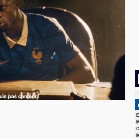
E
M
C
M