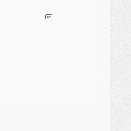
lub
- [MAJ] Ndjantou et deux jeunes du PSG annoncés dans un tournoi U21
ercato
- L'étonnante piste Suzuki confirmée et onéreuse
JEUDI 30 JUILLET
élections
- Ancelotti fait le ménage au Brésil mais veut garder Marquinhos
ercato
- Le statu quo du milieu du PSG se précise
lub
- Le PSG plutôt que la FIFA pour Al-Khelaïfi, poussé par l'UEFA ?
ercato
- Le PSG presserait Ferran Torres de se décider, deux pistes de secours
lub
- Déguisements, shopping, double scouting, Luis Campos dévoile ses méthodes
ercato
- Kroupi retiré du mercato
ercato
- Enfin une avancée dans le transfert d'Akliouche
MERCREDI 29 JUILLET
ercato
- Ferran Torres priorité du PSG, mais ouvert à tout
ercato
- Première offre de Liverpool en approche pour Barcola
ercato
- Le montant du transfert de Kolo Muani se précise, la formule aussi
ercato
- Kolo Muani attendu en Italie, son transfert débloqué
ercato
- Monaco a encore repoussé une offre du PSG pour Akliouche
ercato
- Liverpool presque d'accord avec Barcola, le PSG pas du tout
ercato
- Moment décisif pour le transfert de Kolo Muani