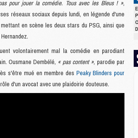
pas pour jouer la comédie. Tous avec les Bleus ! »
,
E
 ses réseaux sociaux depuis lundi, en légende d'une
P
C
te mettant en scène les deux stars du PSG, ainsi que
D
o Hernandez.
M
M
M
ouent volontairement mal la comédie en parodiant
M
icain. Ousmane Dembélé,
« pas content »
, parodie par
M
M
près s'être mué en membre des
Peaky Blinders pour
 rôle d'un avocat avec une plaidoirie douteuse.
M
M
C
M
C
M
M