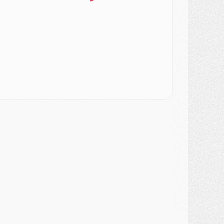
urope
- Gros coup dur pour Aston Villa avant de croiser le PSG
DIMANCHE 02 AOÛT
ercato
- Le transfert de Kolo Muani à la Juventus est officiel
ercato
- [MAJ] Le PSG a fait une grosse offre à Parme pour Suzuki
ercato
- Le PSG a envoyé une première offre pour Mika Godts
lub
- Après Pacho, d'autres retours en vue
ercato
- Changement de dernière minute pour Kolo Muani
SAMEDI 01 AOÛT
ercato
- L'agent de Mika Godts confirme un accord avec le PSG
lub
- Quels numéros de maillot pour Akliouche et Digne au PSG ?
atch
- Un hommage prévu lors de Brest/PSG
ercato
- Le PSG et le Barça ont rendez-vous pour Ferran Torres
ercato
- Guéla Doué dans les listes du PSG
ercato
- Le transfert de Mika Godts au PSG en bonne voie
VENDREDI 31 JUILLET
atch
- Un diffuseur annoncé pour les deux premiers matchs amicaux du PSG
ercato
- Le transfert d'Akliouche au PSG bouclé, le montant se précise
lub
- Un retour majeur dans le groupe du PSG