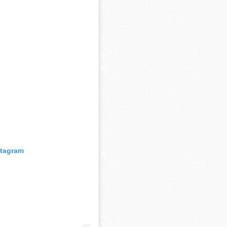
C
M
S
M
C
M
C
M
M
stagram
M
M
M
M
M
M
M