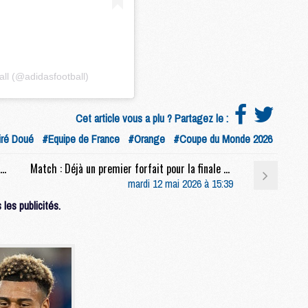
M
C
M
ll (@adidasfootball)
M
F
Cet article vous a plu ? Partagez le :
C
M
ré Doué
#Equipe de France
#Orange
#Coupe du Monde 2026
Match : Les compositions de Lens/PSG selon la presse
Match : Déjà un premier forfait pour la finale PSG/Arsenal
P
mardi 12 mai 2026 à 15:39
M
les publicités.
C
R
M
M
C