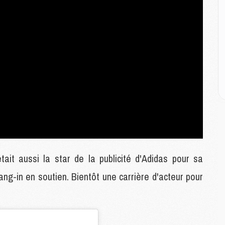
E
M
M
M
C
M
M
C
M
M
M
ait aussi la star de la publicité d'Adidas pour sa
M
ng-in en soutien. Bientôt une carrière d'acteur pour
M
M
C