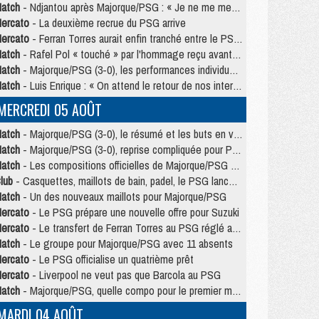
atch
- Ndjantou après Majorque/PSG : « Je ne me mets pas de plafond »
ercato
- La deuxième recrue du PSG arrive
ercato
- Ferran Torres aurait enfin tranché entre le PSG et le Barça
atch
- Rafel Pol « touché » par l'hommage reçu avant Majorque/PSG
atch
- Majorque/PSG (3-0), les performances individuelles
atch
- Luis Enrique : « On attend le retour de nos internationaux »
MERCREDI 05 AOÛT
atch
- Majorque/PSG (3-0), le résumé et les buts en video
atch
- Majorque/PSG (3-0), reprise compliquée pour Paris
atch
- Les compositions officielles de Majorque/PSG avec Kvara et de nombreux jeunes
lub
- Casquettes, maillots de bain, padel, le PSG lance sa collection été
atch
- Un des nouveaux maillots pour Majorque/PSG
ercato
- Le PSG prépare une nouvelle offre pour Suzuki
ercato
- Le transfert de Ferran Torres au PSG réglé avant le 12 août ?
atch
- Le groupe pour Majorque/PSG avec 11 absents
ercato
- Le PSG officialise un quatrième prêt
ercato
- Liverpool ne veut pas que Barcola au PSG
atch
- Majorque/PSG, quelle compo pour le premier match de la saison 2026/27 ?
MARDI 04 AOÛT