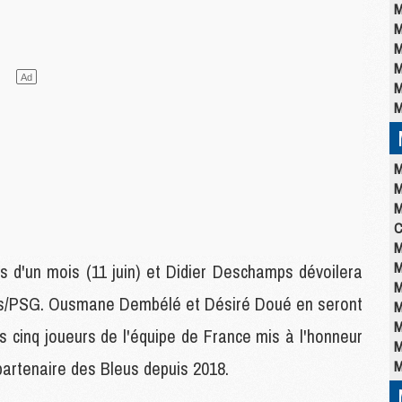
M
M
M
M
M
M
M
M
M
C
M
M
d'un mois (11 juin) et Didier Deschamps dévoilera
M
Lens/PSG. Ousmane Dembélé et Désiré Doué en seront
M
M
es cinq joueurs de l'équipe de France mis à l'honneur
M
 partenaire des Bleus depuis 2018.
M