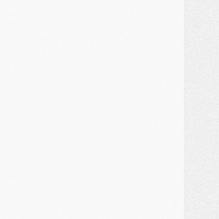
MARDI 28 JUILLET
ercato
- Des intermédiaires ont tenté de relancer Diomande au PSG
lub
- Au moins neuf jeunes conviés à l'entraînement des pros
ercato
- Une partie du communiqué du PSG sur Diomande expliquée
ercato
- Barcola futur plus gros transfert de l'été ?
ormation
- Retour sur la saison des U17 du PSG en 7 chiffres clés
lub
- Le PSG connaît ses premiers matches de septembre
ercato
- Un troisième prêt bouclé par le PSG
LUNDI 27 JUILLET
odcast
- Podcast CulturePSG à 22h : Mercato (Barcola, Diomande, etc)
ercato
- La prolongation de Dembélé au PSG dans la dernière ligne droite
lub
- Le PSG a fait sa reprise avec... 9 joueurs
és. sociaux
- Les Portugais du PSG réunis pendant leurs vacances
ercato
- Le PSG avance sur la piste Suzuki
ercato
- Après Digne, un autre défenseur en approche au PSG ?
lub
- Une petite quinzaine de joueurs attendus pour la reprise de l'entraînement du PSG
DIMANCHE 26 JUILLET