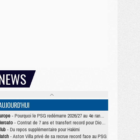
NEWS
AUJOURD'HUI
urope
- Pourquoi le PSG redémarre 2026/27 au 4e rang du coefficient UEFA
ercato
- Contrat de 7 ans et transfert record pour Diomandé loin du PSG
lub
- Du repos supplémentaire pour Hakimi
atch
- Aston Villa privé de sa recrue record face au PSG