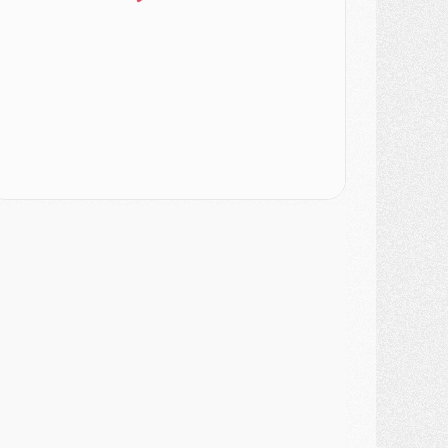
atch
- Un des nouveaux maillots pour Majorque/PSG
ercato
- Le PSG prépare une nouvelle offre pour Suzuki
ercato
- Le transfert de Ferran Torres au PSG réglé avant le 12 août ?
atch
- Le groupe pour Majorque/PSG avec 11 absents
ercato
- Le PSG officialise un quatrième prêt
ercato
- Liverpool ne veut pas que Barcola au PSG
atch
- Majorque/PSG, quelle compo pour le premier match de la saison 2026/27 ?
MARDI 04 AOÛT
urope
- Les chapeaux provisoires de la Ligue des champions 2026/27
odcast
- Podcast CulturePSG : Akliouche présenté par un fan de Monaco
lub
- Le PSG dévoile sa première collection d'entraînement pour 2026/2027
iscipline
- Un arbitre inattendu, mais porte-bonheur pour Lens/PSG
atch
- Majorque/PSG, sur quelle chaine et à quelle heure regarder le match ?
ercato
- Le plan du PSG pour Suzuki et Chevalier se précise
ercato
- L'Ajax refuse la première offre du PSG pour Godts
ercato
- Le PSG veut accélérer, Ferran Torres temporise
ercato
- Liverpool encore très loin du compte pour Barcola
LUNDI 03 AOÛT
atch
- Podcast CulturePSG : Mercato (Godts, Suzuki, Akliouche, Barcola, etc)