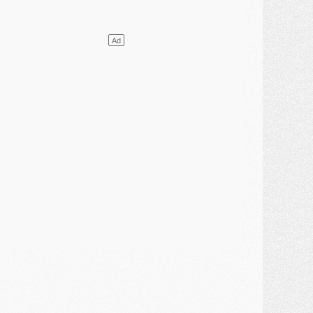
ercato
- L'Ajax attend bien plus de 45M pour Mika Godts
lub
- Quatre retours importants dans le groupe du PSG, et un plus discret
ercato
- Ayari file en Ligue 2
lub
- Le PSG s'associe avec un géant de la tech
ercato
- Vu d'Italie, le transfert de Suzuki au PSG est bien engagé
ercato
- Ferran Torres ne serait pas à vendre, mais...
urope
- Gros coup dur pour Aston Villa avant de croiser le PSG
DIMANCHE 02 AOÛT
ercato
- Le transfert de Kolo Muani à la Juventus est officiel
ercato
- [MAJ] Le PSG a fait une grosse offre à Parme pour Suzuki
ercato
- Le PSG a envoyé une première offre pour Mika Godts
lub
- Après Pacho, d'autres retours en vue
ercato
- Changement de dernière minute pour Kolo Muani
SAMEDI 01 AOÛT
ercato
- L'agent de Mika Godts confirme un accord avec le PSG
lub
- Quels numéros de maillot pour Akliouche et Digne au PSG ?
atch
- Un hommage prévu lors de Brest/PSG
ercato
- Le PSG et le Barça ont rendez-vous pour Ferran Torres