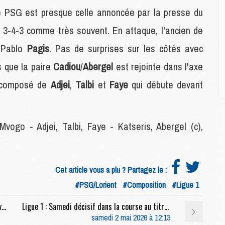
M
 le PSG est presque celle annoncée par la presse du
M
M
un 3-4-3 comme très souvent. En attaque, l'ancien de
M
M
à Pablo
Pagis
. Pas de surprises sur les côtés avec
M
s que la paire
Cadiou
/
Abergel
est rejointe dans l'axe
M
o composé de
Adjei
,
Talbi
et
Faye
qui débute devant
E
P
C
Mvogo - Adjei, Talbi, Faye - Katseris, Abergel (c),
D
M
M
M
Cet article vous a plu ? Partagez le :
M
#PSG/Lorient
#Composition
#Ligue 1
M
Match : PSG/Lorient 1-0), le but de Mbaye en video
Ligue 1 : Samedi décisif dans la course au titre ?
samedi 2 mai 2026 à 12:13
M