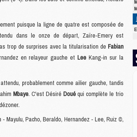
M
M
ment puisque la ligne de quatre est composée de
E
tendu dans le onze de départ, Zaïre-Emery est
M
C
as trop de surprises avec la titularisation de
Fabian
M
M
rnandez en relayeur gauche et
Lee
Kang-in sur la
M
M
M
ttendu, probablement comme ailier gauche, tandis
M
M
brahim
Mbaye
. C'est Désiré
Doué
qui complète le trio
 dézoner.
M
M
n - Mayulu, Pacho, Beraldo, Hernandez - Lee, Ruiz ©,
M
C