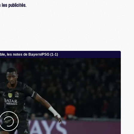
les publicités.
M
C
M
C
M
M
E
M
M
M
C
M
M
C
M
M