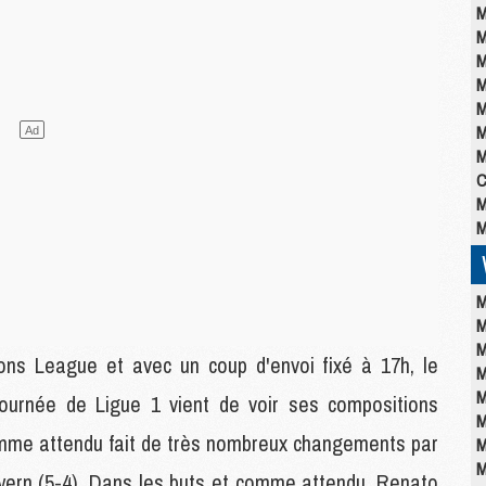
M
M
M
M
M
M
M
C
M
M
M
M
M
ns League et avec un coup d'envoi fixé à 17h, le
M
M
ournée de Ligue 1 vient de voir ses compositions
M
comme attendu fait de très nombreux changements par
M
M
ayern (5-4). Dans les buts et comme attendu, Renato