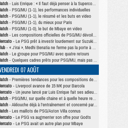
atch
- Luis Enrique : « Il faut déjà penser à la Supercoupe »
atch
- PSG/MU (1-1), les performances individuelles
atch
- PSG/MU (1-1), le résumé et les buts en video
atch
- PSG/MU (1-1), du mieux pour Paris
atch
- PSG/MU (1-0), le but de Mbaye en video
atch
- Les compositions officielles de PSG/MU dévoilées, Pacho titulaire
ercato
- Le PSG prêt à investir lourdement sur Suzuki malgré Safonov et Chevalier
lub
- « J’irai », Medhi Benatia ne ferme pas la porte à une arrivée au PSG
atch
- Le groupe pour PSG/MU avec quatre retours
atch
- Quelques cadres prêts pour PSG/MU, mais pas Akliouche ?
VENDREDI 07 AOÛT
atch
- Premières tendances pour les compositions de PSG/MU
ercato
- Liverpool avance de 15 M€ pour Barcola
ercato
- Un jeune lancé par Luis Enrique fait ses adieux au PSG
atch
- PSG/MU, sur quelle chaine et à quelle heure regarder le match ?
atch
- Akliouche déjà à l'entraînement et concerné par PSG/MU ?
atch
- Les maillots de PSG/Aston Villa connus
ercato
- Le PSG va augmenter son offre pour Godts
ercato
- Le PSG avait un autre plan pour Mbaye