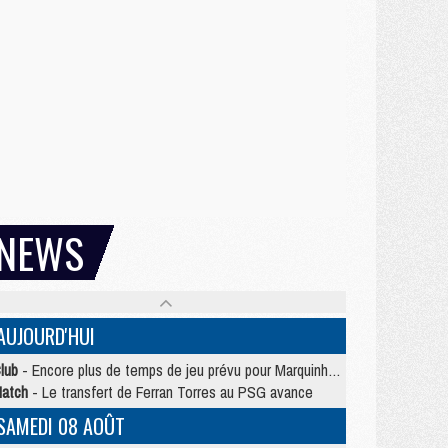
NEWS
AUJOURD'HUI
lub
- Encore plus de temps de jeu prévu pour Marquinhos et les Portugais en Supercoupe
atch
- Le transfert de Ferran Torres au PSG avance
SAMEDI 08 AOÛT