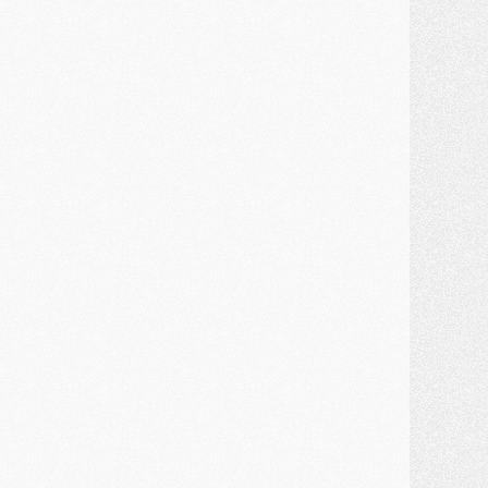
ercato
- Guéla Doué dans les listes du PSG
ercato
- Le transfert de Mika Godts au PSG en bonne voie
VENDREDI 31 JUILLET
atch
- Un diffuseur annoncé pour les deux premiers matchs amicaux du PSG
ercato
- Le transfert d'Akliouche au PSG bouclé, le montant se précise
lub
- Un retour majeur dans le groupe du PSG
lub
- [MAJ] Ndjantou et deux jeunes du PSG annoncés dans un tournoi U21
ercato
- L'étonnante piste Suzuki confirmée et onéreuse
JEUDI 30 JUILLET
élections
- Ancelotti fait le ménage au Brésil mais veut garder Marquinhos
ercato
- Le statu quo du milieu du PSG se précise
lub
- Le PSG plutôt que la FIFA pour Al-Khelaïfi, poussé par l'UEFA ?
ercato
- Le PSG presserait Ferran Torres de se décider, deux pistes de secours
lub
- Déguisements, shopping, double scouting, Luis Campos dévoile ses méthodes
ercato
- Kroupi retiré du mercato
ercato
- Enfin une avancée dans le transfert d'Akliouche
MERCREDI 29 JUILLET