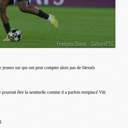
M
M
M
M
C
C
M
S
M
C
M
C
M
M