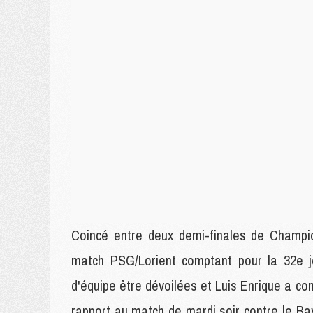
Coincé entre deux demi-finales de Champio
match PSG/Lorient comptant pour la 32e j
d'équipe être dévoilées et Luis Enrique a 
rapport au match de mardi soir contre le B