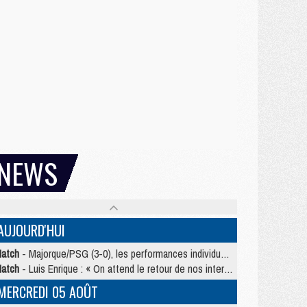
NEWS
AUJOURD'HUI
atch
- Majorque/PSG (3-0), les performances individuelles
atch
- Luis Enrique : « On attend le retour de nos internationaux »
MERCREDI 05 AOÛT