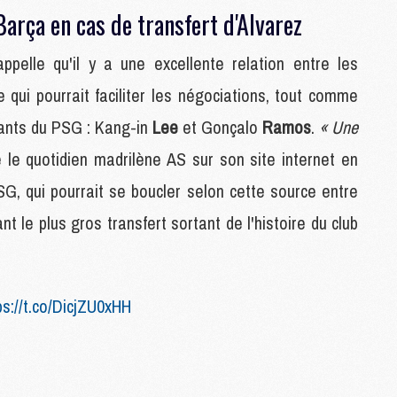
 Barça en cas de transfert d'Alvarez
M
ppelle qu'il y a une excellente relation entre les
P
e qui pourrait faciliter les négociations, tout comme
M
C
açants du PSG : Kang-in
Lee
et Gonçalo
Ramos
.
« Une
R
M
 le quotidien madrilène AS sur son site internet en
M
SG, qui pourrait se boucler selon cette source entre
C
nt le plus gros transfert sortant de l'histoire du club
M
C
C
ps://t.co/DicjZU0xHH
M
M
M