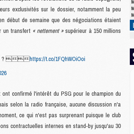
M
leurs exclusivités sur le dossier, notamment la peu
M
M
it en début de semaine que des négociations étaient
r un transfert
« nettement »
supérieur à 150 millions
M
M
C
M
varez ? 
https://t.co/1FQhWOiOoi
C
M
026
M
E
t ont confirmé l'intérêt du PSG pour le champion du
M
is selon la radio française, aucune discussion n'a
M
oment, ce qui n'est pas surprenant puisque le club
M
C
ons contractuelles internes en stand-by jusqu'au 30
M