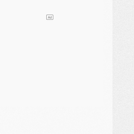
ercato
- Le PSG presserait Ferran Torres de se décider, deux pistes de secours
lub
- Déguisements, shopping, double scouting, Luis Campos dévoile ses méthodes
ercato
- Kroupi retiré du mercato
ercato
- Enfin une avancée dans le transfert d'Akliouche
MERCREDI 29 JUILLET
ercato
- Ferran Torres priorité du PSG, mais ouvert à tout
ercato
- Première offre de Liverpool en approche pour Barcola
ercato
- Le montant du transfert de Kolo Muani se précise, la formule aussi
ercato
- Kolo Muani attendu en Italie, son transfert débloqué
ercato
- Monaco a encore repoussé une offre du PSG pour Akliouche
ercato
- Liverpool presque d'accord avec Barcola, le PSG pas du tout
ercato
- Moment décisif pour le transfert de Kolo Muani
MARDI 28 JUILLET
ercato
- Des intermédiaires ont tenté de relancer Diomande au PSG
lub
- Au moins neuf jeunes conviés à l'entraînement des pros
ercato
- Une partie du communiqué du PSG sur Diomande expliquée
ercato
- Barcola futur plus gros transfert de l'été ?
ormation
- Retour sur la saison des U17 du PSG en 7 chiffres clés
lub
- Le PSG connaît ses premiers matches de septembre