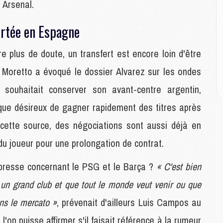
 Arsenal.
M
artée en Espagne
C
M
re plus de doute, un transfert est encore loin d'être
M
M
o Moretto a évoqué le dossier Alvarez sur les ondes
M
souhaitait conserver son avant-centre argentin,
que désireux de gagner rapidement des titres après
M
M
ette source, des négociations sont aussi déjà en
C
du joueur pour une prolongation de contrat.
C
M
a presse concernant le PSG et le Barça ?
« C'est bien
 un grand club et que tout le monde veut venir ou que
S
ns le mercato »
, prévenait d'ailleurs Luis Campos au
M
C
'on puisse affirmer s'il faisait référence à la rumeur