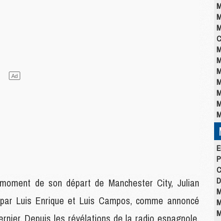
M
M
M
C
M
M
M
M
M
M
M
E
P
C
D
 moment de son départ de Manchester City, Julian
M
s par Luis Enrique et Luis Campos, comme annoncé
M
M
ier. Depuis les révélations de la radio espagnole,