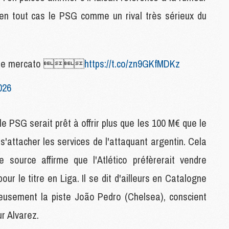
M
C
en tout cas le PSG comme un rival très sérieux du
M
M
pour le mercato 
https://t.co/zn9GKfMDKz
M
M
026
M
M
M
e PSG serait prêt à offrir plus que les 100 M€ que le
M
M
s'attacher les services de l'attaquant argentin. Cela
source affirme que l'Atlético préfèrerait vendre
M
ur le titre en Liga. Il se dit d'ailleurs en Catalogne
C
M
ieusement la piste João Pedro (Chelsea), conscient
M
ur Alvarez.
F
C