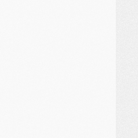
ercato
- Un troisième prêt bouclé par le PSG
LUNDI 27 JUILLET
odcast
- Podcast CulturePSG à 22h : Mercato (Barcola, Diomande, etc)
ercato
- La prolongation de Dembélé au PSG dans la dernière ligne droite
lub
- Le PSG a fait sa reprise avec... 9 joueurs
és. sociaux
- Les Portugais du PSG réunis pendant leurs vacances
ercato
- Le PSG avance sur la piste Suzuki
ercato
- Après Digne, un autre défenseur en approche au PSG ?
lub
- Une petite quinzaine de joueurs attendus pour la reprise de l'entraînement du PSG
DIMANCHE 26 JUILLET
ercato
- Le PSG lâche Diomande et tacle des demandes « totalement disproportionnés »
lub
- [Avant la reprise] Les tauliers de la saison passée
lub
- Barcola refuse de prolonger au PSG
ercato
- Luis Enrique derrière l'intérêt du PSG pour Rodri ?
ercato
- Le transfert de Kolo Muani enfin débloqué ?
ercato
- Le PSG n'est plus en pole pour Diomande, mais pas hors-jeu
SAMEDI 25 JUILLET