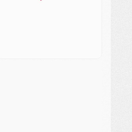
SAMEDI 01 AOÛT
ercato
- L'agent de Mika Godts confirme un accord avec le PSG
lub
- Quels numéros de maillot pour Akliouche et Digne au PSG ?
atch
- Un hommage prévu lors de Brest/PSG
ercato
- Le PSG et le Barça ont rendez-vous pour Ferran Torres
ercato
- Guéla Doué dans les listes du PSG
ercato
- Le transfert de Mika Godts au PSG en bonne voie
VENDREDI 31 JUILLET
atch
- Un diffuseur annoncé pour les deux premiers matchs amicaux du PSG
ercato
- Le transfert d'Akliouche au PSG bouclé, le montant se précise
lub
- Un retour majeur dans le groupe du PSG
lub
- [MAJ] Ndjantou et deux jeunes du PSG annoncés dans un tournoi U21
ercato
- L'étonnante piste Suzuki confirmée et onéreuse
JEUDI 30 JUILLET
élections
- Ancelotti fait le ménage au Brésil mais veut garder Marquinhos
ercato
- Le statu quo du milieu du PSG se précise
lub
- Le PSG plutôt que la FIFA pour Al-Khelaïfi, poussé par l'UEFA ?