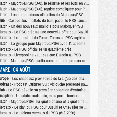
atch
- Majorque/PSG (3-0), le résumé et les buts en video
atch
- Majorque/PSG (3-0), reprise compliquée pour Paris
atch
- Les compositions officielles de Majorque/PSG avec Kvara et de nombreux jeunes
lub
- Casquettes, maillots de bain, padel, le PSG lance sa collection été
atch
- Un des nouveaux maillots pour Majorque/PSG
ercato
- Le PSG prépare une nouvelle offre pour Suzuki
ercato
- Le transfert de Ferran Torres au PSG réglé avant le 12 août ?
atch
- Le groupe pour Majorque/PSG avec 11 absents
ercato
- Le PSG officialise un quatrième prêt
ercato
- Liverpool ne veut pas que Barcola au PSG
atch
- Majorque/PSG, quelle compo pour le premier match de la saison 2026/27 ?
MARDI 04 AOÛT
urope
- Les chapeaux provisoires de la Ligue des champions 2026/27
odcast
- Podcast CulturePSG : Akliouche présenté par un fan de Monaco
lub
- Le PSG dévoile sa première collection d'entraînement pour 2026/2027
iscipline
- Un arbitre inattendu, mais porte-bonheur pour Lens/PSG
atch
- Majorque/PSG, sur quelle chaine et à quelle heure regarder le match ?
ercato
- Le plan du PSG pour Suzuki et Chevalier se précise
ercato
- Le tableau mercato du PSG (été 2026)