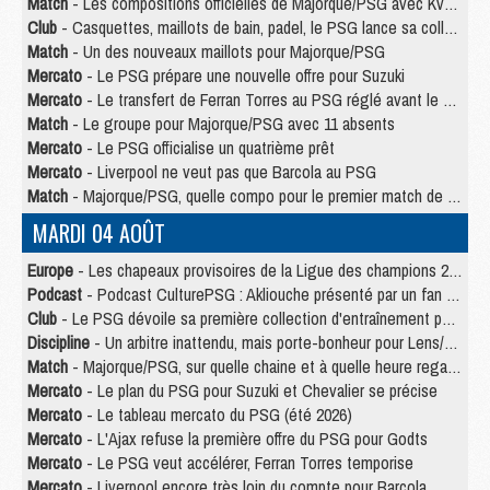
Match
- Les compositions officielles de Majorque/PSG avec Kvara et de nombreux jeunes
Club
- Casquettes, maillots de bain, padel, le PSG lance sa collection été
Match
- Un des nouveaux maillots pour Majorque/PSG
Mercato
- Le PSG prépare une nouvelle offre pour Suzuki
Mercato
- Le transfert de Ferran Torres au PSG réglé avant le 12 août ?
Match
- Le groupe pour Majorque/PSG avec 11 absents
Mercato
- Le PSG officialise un quatrième prêt
Mercato
- Liverpool ne veut pas que Barcola au PSG
Match
- Majorque/PSG, quelle compo pour le premier match de la saison 2026/27 ?
MARDI 04 AOÛT
Europe
- Les chapeaux provisoires de la Ligue des champions 2026/27
Podcast
- Podcast CulturePSG : Akliouche présenté par un fan de Monaco
Club
- Le PSG dévoile sa première collection d'entraînement pour 2026/2027
Discipline
- Un arbitre inattendu, mais porte-bonheur pour Lens/PSG
Match
- Majorque/PSG, sur quelle chaine et à quelle heure regarder le match ?
Mercato
- Le plan du PSG pour Suzuki et Chevalier se précise
Mercato
- Le tableau mercato du PSG (été 2026)
Mercato
- L'Ajax refuse la première offre du PSG pour Godts
Mercato
- Le PSG veut accélérer, Ferran Torres temporise
Mercato
- Liverpool encore très loin du compte pour Barcola