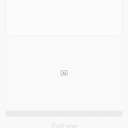
Club
- Quels numéros de maillot pour Akliouche et Digne au PSG ?
Match
- Un hommage prévu lors de Brest/PSG
Mercato
- Le PSG et le Barça ont rendez-vous pour Ferran Torres
Mercato
- Guéla Doué dans les listes du PSG
Mercato
- Le transfert de Mika Godts au PSG en bonne voie
VENDREDI 31 JUILLET
Match
- Un diffuseur annoncé pour les deux premiers matchs amicaux du PSG
Mercato
- Le transfert d'Akliouche au PSG bouclé, le montant se précise
Club
- Un retour majeur dans le groupe du PSG
Club
- [MAJ] Ndjantou et deux jeunes du PSG annoncés dans un tournoi U21
Mercato
- L'étonnante piste Suzuki confirmée et onéreuse
JEUDI 30 JUILLET
Sélections
- Ancelotti fait le ménage au Brésil mais veut garder Marquinhos
Mercato
- Le statu quo du milieu du PSG se précise
Club
- Le PSG plutôt que la FIFA pour Al-Khelaïfi, poussé par l'UEFA ?
Mercato
- Le PSG presserait Ferran Torres de se décider, deux pistes de secours
Club
- Déguisements, shopping, double scouting, Luis Campos dévoile ses méthodes
Mercato
- Kroupi retiré du mercato