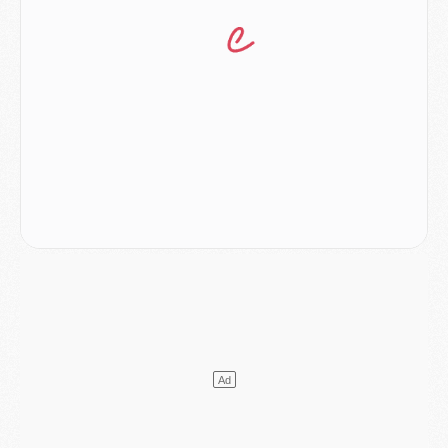
Match
- Les compositions officielles de Majorque/PSG avec Kvara et de nombreux jeunes
Club
- Casquettes, maillots de bain, padel, le PSG lance sa collection été
Match
- Un des nouveaux maillots pour Majorque/PSG
Mercato
- Le PSG prépare une nouvelle offre pour Suzuki
Mercato
- Le transfert de Ferran Torres au PSG réglé avant le 12 août ?
Match
- Le groupe pour Majorque/PSG avec 11 absents
Mercato
- Le PSG officialise un quatrième prêt
Mercato
- Liverpool ne veut pas que Barcola au PSG
Match
- Majorque/PSG, quelle compo pour le premier match de la saison 2026/27 ?
MARDI 04 AOÛT
Europe
- Les chapeaux provisoires de la Ligue des champions 2026/27
Podcast
- Podcast CulturePSG : Akliouche présenté par un fan de Monaco
Club
- Le PSG dévoile sa première collection d'entraînement pour 2026/2027
Discipline
- Un arbitre inattendu, mais porte-bonheur pour Lens/PSG
Match
- Majorque/PSG, sur quelle chaine et à quelle heure regarder le match ?
Mercato
- Le plan du PSG pour Suzuki et Chevalier se précise
Mercato
- L'Ajax refuse la première offre du PSG pour Godts
Mercato
- Le PSG veut accélérer, Ferran Torres temporise
Mercato
- Liverpool encore très loin du compte pour Barcola