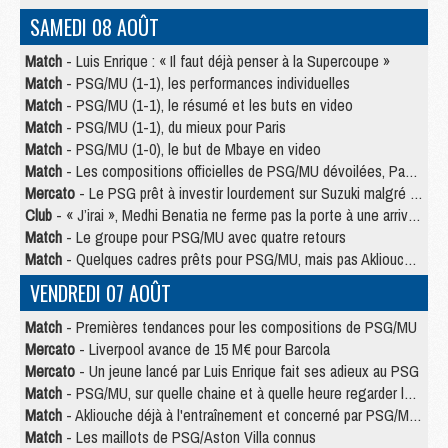
SAMEDI 08 AOÛT
Match
- Luis Enrique : « Il faut déjà penser à la Supercoupe »
Match
- PSG/MU (1-1), les performances individuelles
Match
- PSG/MU (1-1), le résumé et les buts en video
Match
- PSG/MU (1-1), du mieux pour Paris
Match
- PSG/MU (1-0), le but de Mbaye en video
Match
- Les compositions officielles de PSG/MU dévoilées, Pacho titulaire
Mercato
- Le PSG prêt à investir lourdement sur Suzuki malgré Safonov et Chevalier
Club
- « J’irai », Medhi Benatia ne ferme pas la porte à une arrivée au PSG
Match
- Le groupe pour PSG/MU avec quatre retours
Match
- Quelques cadres prêts pour PSG/MU, mais pas Akliouche ?
VENDREDI 07 AOÛT
Match
- Premières tendances pour les compositions de PSG/MU
Mercato
- Liverpool avance de 15 M€ pour Barcola
Mercato
- Un jeune lancé par Luis Enrique fait ses adieux au PSG
Match
- PSG/MU, sur quelle chaine et à quelle heure regarder le match ?
Match
- Akliouche déjà à l'entraînement et concerné par PSG/MU ?
Match
- Les maillots de PSG/Aston Villa connus