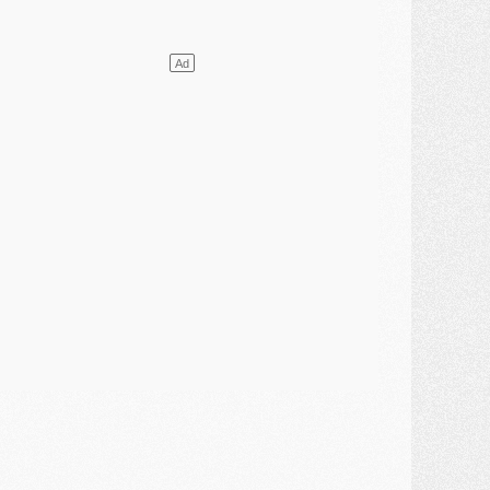
ercato
- Le PSG presserait Ferran Torres de se décider, deux pistes de secours
lub
- Déguisements, shopping, double scouting, Luis Campos dévoile ses méthodes
ercato
- Kroupi retiré du mercato
ercato
- Enfin une avancée dans le transfert d'Akliouche
MERCREDI 29 JUILLET
ercato
- Ferran Torres priorité du PSG, mais ouvert à tout
ercato
- Première offre de Liverpool en approche pour Barcola
ercato
- Le montant du transfert de Kolo Muani se précise, la formule aussi
ercato
- Kolo Muani attendu en Italie, son transfert débloqué
ercato
- Monaco a encore repoussé une offre du PSG pour Akliouche
ercato
- Liverpool presque d'accord avec Barcola, le PSG pas du tout
ercato
- Moment décisif pour le transfert de Kolo Muani
MARDI 28 JUILLET
ercato
- Des intermédiaires ont tenté de relancer Diomande au PSG
lub
- Au moins neuf jeunes conviés à l'entraînement des pros
ercato
- Une partie du communiqué du PSG sur Diomande expliquée
ercato
- Barcola futur plus gros transfert de l'été ?
ormation
- Retour sur la saison des U17 du PSG en 7 chiffres clés
lub
- Le PSG connaît ses premiers matches de septembre