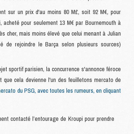
M
ent sur un prix d'au moins 80 M£, soit 92 M€, pour
pi, acheté pour seulement 13 M€ par Bournemouth à
P
M
très cher, mais moins élevé que celui menant à Julian
C
nté de rejoindre le Barça selon plusieurs sources)
R
M
M
C
et sportif parisien, la concurrence s'annonce féroce
nt que cela devienne l'un des feuilletons mercato de
M
ercato du PSG, avec toutes les rumeurs, en cliquant
C
C
M
M
ent contacté l’entourage de Kroupi pour prendre
M