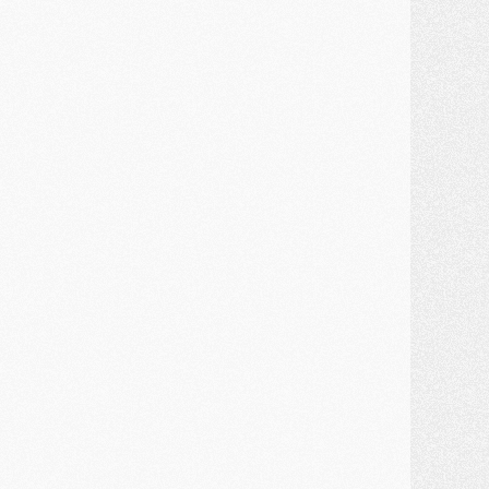
ercato
- Un troisième prêt bouclé par le PSG
LUNDI 27 JUILLET
odcast
- Podcast CulturePSG à 22h : Mercato (Barcola, Diomande, etc)
ercato
- La prolongation de Dembélé au PSG dans la dernière ligne droite
lub
- Le PSG a fait sa reprise avec... 9 joueurs
és. sociaux
- Les Portugais du PSG réunis pendant leurs vacances
ercato
- Le PSG avance sur la piste Suzuki
ercato
- Après Digne, un autre défenseur en approche au PSG ?
lub
- Une petite quinzaine de joueurs attendus pour la reprise de l'entraînement du PSG
DIMANCHE 26 JUILLET
ercato
- Le PSG lâche Diomande et tacle des demandes « totalement disproportionnés »
lub
- [Avant la reprise] Les tauliers de la saison passée
lub
- Barcola refuse de prolonger au PSG
ercato
- Luis Enrique derrière l'intérêt du PSG pour Rodri ?
ercato
- Le transfert de Kolo Muani enfin débloqué ?
ercato
- Le PSG n'est plus en pole pour Diomande, mais pas hors-jeu
SAMEDI 25 JUILLET