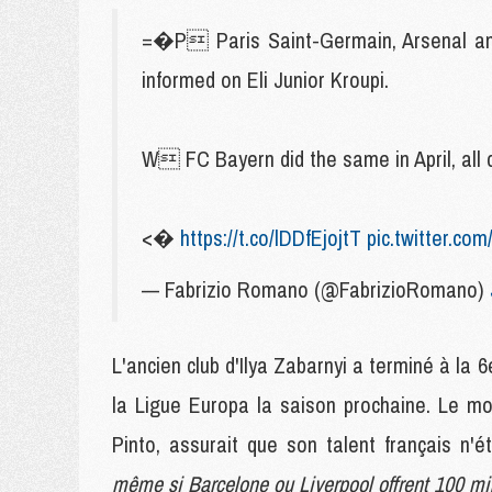
=�P Paris Saint-Germain, Arsenal and 
informed on Eli Junior Kroupi.
W FC Bayern did the same in April, all c
<�
https://t.co/lDDfEjojtT
pic.twitter.co
— Fabrizio Romano (@FabrizioRomano)
L'ancien club d'Ilya Zabarnyi a terminé à la
la Ligue Europa la saison prochaine. Le moi
Pinto, assurait que son talent français n'
même si Barcelone ou Liverpool offrent 100 mil