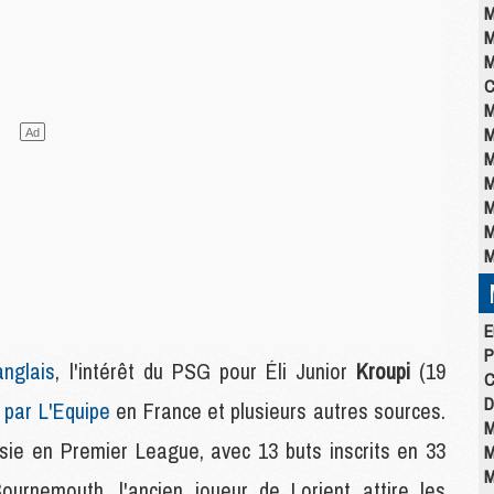
M
M
M
C
M
M
M
M
M
M
M
E
P
anglais
, l'intérêt du PSG pour Éli Junior
Kroupi
(19
C
D
 par L'Equipe
en France et plusieurs autres sources.
M
sie en Premier League, avec 13 buts inscrits en 33
M
M
urnemouth, l'ancien joueur de Lorient attire les