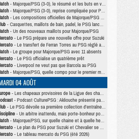
atch
- Majorque/PSG (3-0), le résumé et les buts en video
atch
- Majorque/PSG (3-0), reprise compliquée pour Paris
atch
- Les compositions officielles de Majorque/PSG avec Kvara et de nombreux jeunes
lub
- Casquettes, maillots de bain, padel, le PSG lance sa collection été
atch
- Un des nouveaux maillots pour Majorque/PSG
ercato
- Le PSG prépare une nouvelle offre pour Suzuki
ercato
- Le transfert de Ferran Torres au PSG réglé avant le 12 août ?
atch
- Le groupe pour Majorque/PSG avec 11 absents
ercato
- Le PSG officialise un quatrième prêt
ercato
- Liverpool ne veut pas que Barcola au PSG
atch
- Majorque/PSG, quelle compo pour le premier match de la saison 2026/27 ?
MARDI 04 AOÛT
urope
- Les chapeaux provisoires de la Ligue des champions 2026/27
odcast
- Podcast CulturePSG : Akliouche présenté par un fan de Monaco
lub
- Le PSG dévoile sa première collection d'entraînement pour 2026/2027
iscipline
- Un arbitre inattendu, mais porte-bonheur pour Lens/PSG
atch
- Majorque/PSG, sur quelle chaine et à quelle heure regarder le match ?
ercato
- Le plan du PSG pour Suzuki et Chevalier se précise
ercato
- Le tableau mercato du PSG (été 2026)