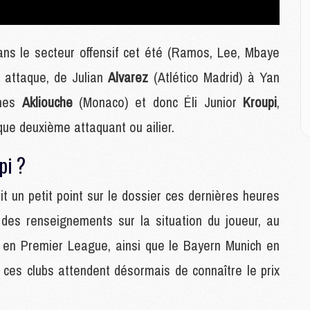
M
C
ans le secteur offensif cet été (Ramos, Lee, Mbaye
M
n attaque, de Julian
Alvarez
(Atlético Madrid) à Yan
M
M
hnes
Akliouche
(Monaco) et donc Éli Junior
Kroupi
,
M
que deuxième attaquant ou ailier.
M
pi ?
M
C
t un petit point sur le dossier ces dernières heures
C
M
es renseignements sur la situation du joueur, au
 en Premier League, ainsi que le Bayern Munich en
S
us ces clubs attendent désormais de connaître le prix
M
C