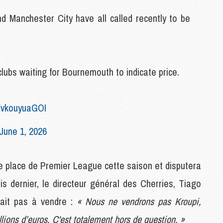
M
C
Manchester City have all called recently to be
M
M
M
lubs waiting for Bournemouth to indicate price.
M
M
M
m/vkouyuaGOI
M
M
June 1, 2026
M
 6e place de Premier League cette saison et disputera
M
C
s dernier, le directeur général des Cherries, Tiago
M
M
était pas à vendre :
« Nous ne vendrons pas Kroupi,
F
lions d’euros. C'est totalement hors de question. »
C