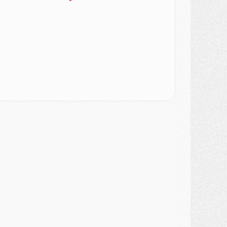
SAMEDI 01 AOÛT
ercato
- L'agent de Mika Godts confirme un accord avec le PSG
lub
- Quels numéros de maillot pour Akliouche et Digne au PSG ?
atch
- Un hommage prévu lors de Brest/PSG
ercato
- Le PSG et le Barça ont rendez-vous pour Ferran Torres
ercato
- Guéla Doué dans les listes du PSG
ercato
- Le transfert de Mika Godts au PSG en bonne voie
VENDREDI 31 JUILLET
atch
- Un diffuseur annoncé pour les deux premiers matchs amicaux du PSG
ercato
- Le transfert d'Akliouche au PSG bouclé, le montant se précise
lub
- Un retour majeur dans le groupe du PSG
lub
- [MAJ] Ndjantou et deux jeunes du PSG annoncés dans un tournoi U21
ercato
- L'étonnante piste Suzuki confirmée et onéreuse
JEUDI 30 JUILLET
élections
- Ancelotti fait le ménage au Brésil mais veut garder Marquinhos
ercato
- Le statu quo du milieu du PSG se précise
lub
- Le PSG plutôt que la FIFA pour Al-Khelaïfi, poussé par l'UEFA ?