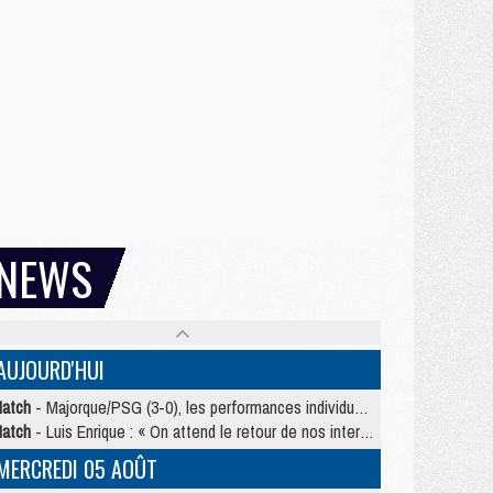
NEWS
AUJOURD'HUI
atch
- Majorque/PSG (3-0), les performances individuelles
atch
- Luis Enrique : « On attend le retour de nos internationaux »
MERCREDI 05 AOÛT