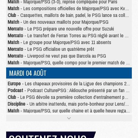
Match
- Majorque/PSG (3-0), reprise compliquée pour Paris
Match
- Les compositions officielles de Majorque/PSG avec Kvara et de nombreux jeunes
Club
- Casquettes, maillots de bain, padel, le PSG lance sa collection été
Match
- Un des nouveaux maillots pour Majorque/PSG
Mercato
- Le PSG prépare une nouvelle offre pour Suzuki
Mercato
- Le transfert de Ferran Torres au PSG réglé avant le 12 août ?
Match
- Le groupe pour Majorque/PSG avec 11 absents
Mercato
- Le PSG officialise un quatrième prêt
Mercato
- Liverpool ne veut pas que Barcola au PSG
Match
- Majorque/PSG, quelle compo pour le premier match de la saison 2026/27 ?
MARDI 04 AOÛT
Europe
- Les chapeaux provisoires de la Ligue des champions 2026/27
Podcast
- Podcast CulturePSG : Akliouche présenté par un fan de Monaco
Club
- Le PSG dévoile sa première collection d'entraînement pour 2026/2027
Discipline
- Un arbitre inattendu, mais porte-bonheur pour Lens/PSG
Match
- Majorque/PSG, sur quelle chaine et à quelle heure regarder le match ?
Mercato
- Le plan du PSG pour Suzuki et Chevalier se précise
Mercato
- Le tableau mercato du PSG (été 2026)
Mercato
- L'Ajax refuse la première offre du PSG pour Godts
Mercato
- Le PSG veut accélérer, Ferran Torres temporise