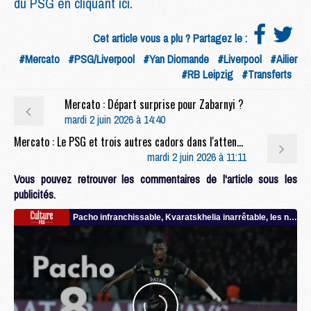
du PSG en cliquant ici
.
Cet article vous a plu ? Partagez le :
#Mercato
#PSG/Liverpool
#Yan Diomande
#Liverpool
#Ailier
#RB Leipzig
#Transferts
Mercato : Départ surprise pour Zabarnyi ?
mardi 2 juin 2026 à 14:40
Mercato : Le PSG et trois autres cadors dans l'attente du prix de Kroupi
mardi 2 juin 2026 à 11:11
Vous pouvez retrouver les commentaires de l'article sous les
publicités.