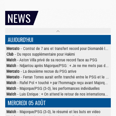
NEWS
AUJOURD'HUI
Mercato
- Contrat de 7 ans et transfert record pour Diomandé loin du PSG
Club
- Du repos supplémentaire pour Hakimi
Match
- Aston Villa privé de sa recrue record face au PSG
Match
- Ndjantou après Majorque/PSG : « Je ne me mets pas de plafond »
Mercato
- La deuxième recrue du PSG arrive
Mercato
- Ferran Torres aurait enfin tranché entre le PSG et le Barça
Match
- Rafel Pol « touché » par l'hommage reçu avant Majorque/PSG
Match
- Majorque/PSG (3-0), les performances individuelles
Match
- Luis Enrique : « On attend le retour de nos internationaux »
MERCREDI 05 AOÛT
Match
- Majorque/PSG (3-0), le résumé et les buts en video