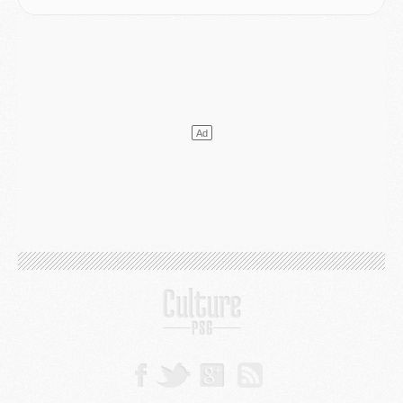
Mercato
- L'agent de Mika Godts confirme un accord avec le PSG
Club
- Quels numéros de maillot pour Akliouche et Digne au PSG ?
Match
- Un hommage prévu lors de Brest/PSG
Mercato
- Le PSG et le Barça ont rendez-vous pour Ferran Torres
Mercato
- Guéla Doué dans les listes du PSG
Mercato
- Le transfert de Mika Godts au PSG en bonne voie
VENDREDI 31 JUILLET
Match
- Un diffuseur annoncé pour les deux premiers matchs amicaux du PSG
Mercato
- Le transfert d'Akliouche au PSG bouclé, le montant se précise
Club
- Un retour majeur dans le groupe du PSG
Club
- [MAJ] Ndjantou et deux jeunes du PSG annoncés dans un tournoi U21
Mercato
- L'étonnante piste Suzuki confirmée et onéreuse
JEUDI 30 JUILLET
Sélections
- Ancelotti fait le ménage au Brésil mais veut garder Marquinhos
Mercato
- Le statu quo du milieu du PSG se précise
Club
- Le PSG plutôt que la FIFA pour Al-Khelaïfi, poussé par l'UEFA ?
Mercato
- Le PSG presserait Ferran Torres de se décider, deux pistes de secours
Club
- Déguisements, shopping, double scouting, Luis Campos dévoile ses méthodes