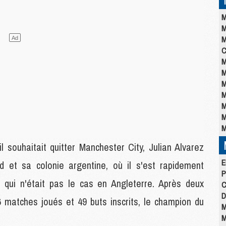
M
M
M
C
M
M
M
M
M
M
M
l souhaitait quitter Manchester City, Julian Alvarez
E
id et sa colonie argentine, où il s'est rapidement
P
e qui n'était pas le cas en Angleterre. Après deux
C
D
 matches joués et 49 buts inscrits, le champion du
M
M