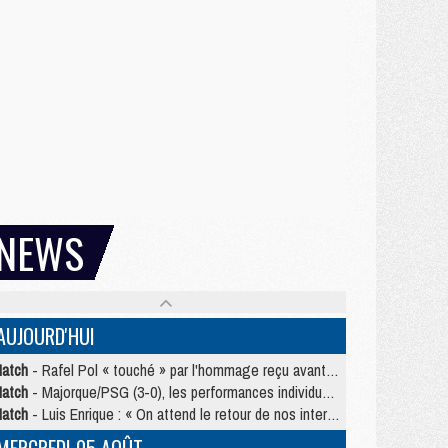
NEWS
AUJOURD'HUI
atch
- Rafel Pol « touché » par l'hommage reçu avant Majorque/PSG
atch
- Majorque/PSG (3-0), les performances individuelles
atch
- Luis Enrique : « On attend le retour de nos internationaux »