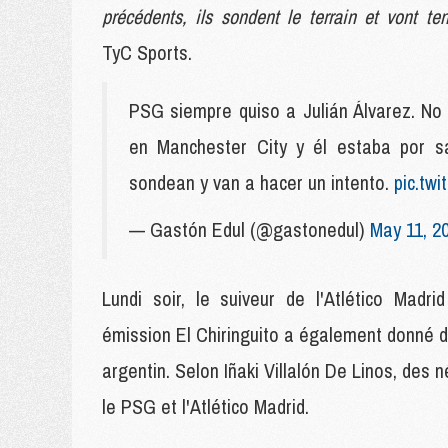
précédents, ils sondent le terrain et vont te
TyC Sports.
PSG siempre quiso a Julián Álvarez. No
en Manchester City y él estaba por sa
sondean y van a hacer un intento.
pic.tw
— Gastón Edul (@gastonedul)
May 11, 2
Lundi soir, le suiveur de l'Atlético Madr
émission El Chiringuito a également donné de
argentin. Selon Iñaki Villalón De Linos, des
le PSG et l'Atlético Madrid.