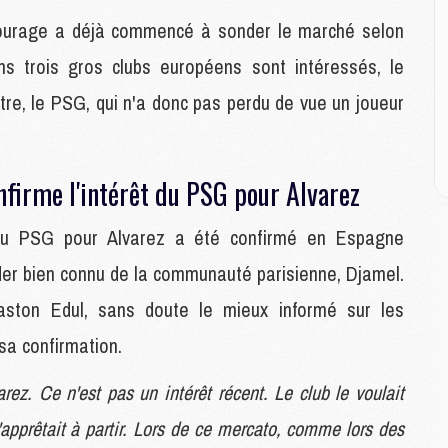
M
ntourage a déjà commencé à sonder le marché selon
s trois gros clubs européens sont intéressés, le
M
C
tre, le PSG, qui n'a donc pas perdu de vue un joueur
M
M
M
M
nfirme l'intérêt du PSG pour Alvarez
t du PSG pour Alvarez a été confirmé en Espagne
M
M
er bien connu de la communauté parisienne, Djamel.
C
 Gaston Edul, sans doute le mieux informé sur les
C
M
 sa confirmation.
rez. Ce n'est pas un intérêt récent. Le club le voulait
S
 s'apprêtait à partir. Lors de ce mercato, comme lors des
M