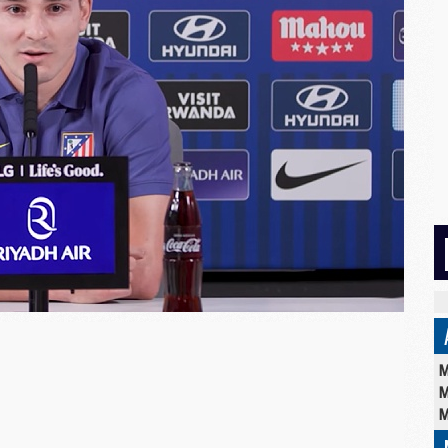
M
M
M