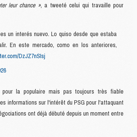
C
nter leur chance »
, a tweeté celui qui travaille pour
M
C
M
M
 es un interés nuevo. Lo quiso desde que estaba
lir. En este mercado, como en los anteriores,
M
M
itter.com/DzJZ7nSIsj
M
M
026
M
M
M
id pour la populaire mais pas toujours très fiable
s informations sur l'intérêt du PSG pour l'attaquant
M
 négociations ont déjà débuté depuis un moment entre
C
M
M
F