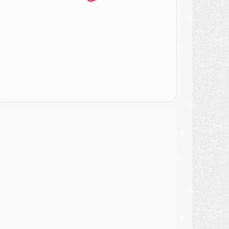
ercato
- Changement de dernière minute pour Kolo Muani
SAMEDI 01 AOÛT
ercato
- L'agent de Mika Godts confirme un accord avec le PSG
lub
- Quels numéros de maillot pour Akliouche et Digne au PSG ?
atch
- Un hommage prévu lors de Brest/PSG
ercato
- Le PSG et le Barça ont rendez-vous pour Ferran Torres
ercato
- Guéla Doué dans les listes du PSG
ercato
- Le transfert de Mika Godts au PSG en bonne voie
VENDREDI 31 JUILLET
atch
- Un diffuseur annoncé pour les deux premiers matchs amicaux du PSG
ercato
- Le transfert d'Akliouche au PSG bouclé, le montant se précise
lub
- Un retour majeur dans le groupe du PSG
lub
- [MAJ] Ndjantou et deux jeunes du PSG annoncés dans un tournoi U21
ercato
- L'étonnante piste Suzuki confirmée et onéreuse
JEUDI 30 JUILLET
élections
- Ancelotti fait le ménage au Brésil mais veut garder Marquinhos
ercato
- Le statu quo du milieu du PSG se précise