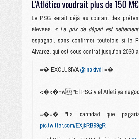
L'Atlético voudrait plus de 150 M€
Le PSG serait déjà au courant des prétent
élevées.
« Le prix de départ est nettemen
espagnol, sans confirmer toutefois si le 
Alvarez, qui est sous contrat jusqu'en 2030 
=� EXCLUSIVA
@inakivdl
=�
<�<�=w "El PSG y el Atleti ya negocian
=�=� "La cantidad que pagaría
pic.twitter.com/EXjkRB99gR