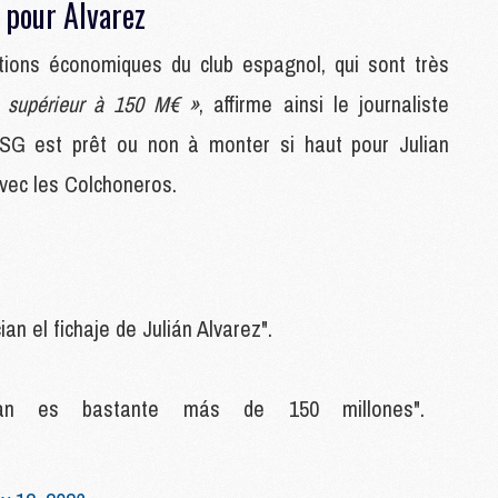
 pour Alvarez
C
M
ions économiques du club espagnol, qui sont très
t supérieur à 150 M€ »
, affirme ainsi le journaliste
P
PSG est prêt ou non à monter si haut pour Julian
M
C
avec les Colchoneros.
R
M
M
C
 el fichaje de Julián Alvarez".
M
C
C
n es bastante más de 150 millones".
M
M
M