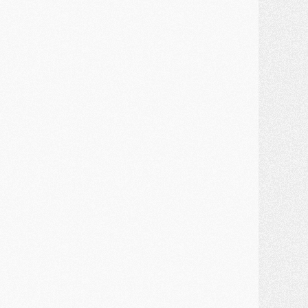
lub
- Le PSG connaît ses premiers matches de septembre
ercato
- Un troisième prêt bouclé par le PSG
LUNDI 27 JUILLET
odcast
- Podcast CulturePSG à 22h : Mercato (Barcola, Diomande, etc)
ercato
- La prolongation de Dembélé au PSG dans la dernière ligne droite
lub
- Le PSG a fait sa reprise avec... 9 joueurs
és. sociaux
- Les Portugais du PSG réunis pendant leurs vacances
ercato
- Le PSG avance sur la piste Suzuki
ercato
- Après Digne, un autre défenseur en approche au PSG ?
lub
- Une petite quinzaine de joueurs attendus pour la reprise de l'entraînement du PSG
DIMANCHE 26 JUILLET
ercato
- Le PSG lâche Diomande et tacle des demandes « totalement disproportionnés »
lub
- [Avant la reprise] Les tauliers de la saison passée
lub
- Barcola refuse de prolonger au PSG
ercato
- Luis Enrique derrière l'intérêt du PSG pour Rodri ?
ercato
- Le transfert de Kolo Muani enfin débloqué ?
ercato
- Le PSG n'est plus en pole pour Diomande, mais pas hors-jeu