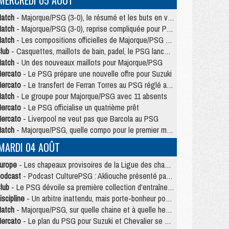
MERCREDI 05 AOÛT
atch
- Majorque/PSG (3-0), le résumé et les buts en video
atch
- Majorque/PSG (3-0), reprise compliquée pour Paris
atch
- Les compositions officielles de Majorque/PSG avec Kvara et de nombreux jeunes
lub
- Casquettes, maillots de bain, padel, le PSG lance sa collection été
atch
- Un des nouveaux maillots pour Majorque/PSG
ercato
- Le PSG prépare une nouvelle offre pour Suzuki
ercato
- Le transfert de Ferran Torres au PSG réglé avant le 12 août ?
atch
- Le groupe pour Majorque/PSG avec 11 absents
ercato
- Le PSG officialise un quatrième prêt
ercato
- Liverpool ne veut pas que Barcola au PSG
atch
- Majorque/PSG, quelle compo pour le premier match de la saison 2026/27 ?
MARDI 04 AOÛT
urope
- Les chapeaux provisoires de la Ligue des champions 2026/27
odcast
- Podcast CulturePSG : Akliouche présenté par un fan de Monaco
lub
- Le PSG dévoile sa première collection d'entraînement pour 2026/2027
iscipline
- Un arbitre inattendu, mais porte-bonheur pour Lens/PSG
atch
- Majorque/PSG, sur quelle chaine et à quelle heure regarder le match ?
ercato
- Le plan du PSG pour Suzuki et Chevalier se précise