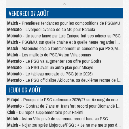
VENDREDI 07 AOÛT
Match
- Premières tendances pour les compositions de PSG/MU
Mercato
- Liverpool avance de 15 M€ pour Barcola
Mercato
- Un jeune lancé par Luis Enrique fait ses adieux au PSG
Match
- PSG/MU, sur quelle chaine et à quelle heure regarder le match ?
Match
- Akliouche déjà à l'entraînement et concerné par PSG/MU ?
Match
- Les maillots de PSG/Aston Villa connus
Mercato
- Le PSG va augmenter son offre pour Godts
Mercato
- Le PSG avait un autre plan pour Mbaye
Mercato
- Le tableau mercato du PSG (été 2026)
Mercato
- Le PSG officialise Akliouche, sa deuxième recrue de l’été
JEUDI 06 AOÛT
Europe
- Pourquoi le PSG redémarre 2026/27 au 4e rang du coefficient UEFA
Mercato
- Contrat de 7 ans et transfert record pour Diomandé loin du PSG
Club
- Du repos supplémentaire pour Hakimi
Match
- Aston Villa privé de sa recrue record face au PSG
Match
- Ndjantou après Majorque/PSG : « Je ne me mets pas de plafond »