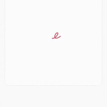
Europe
- Les chapeaux provisoires de la Ligue des champions 2026/27
Podcast
- Podcast CulturePSG : Akliouche présenté par un fan de Monaco
Club
- Le PSG dévoile sa première collection d'entraînement pour 2026/2027
Discipline
- Un arbitre inattendu, mais porte-bonheur pour Lens/PSG
Match
- Majorque/PSG, sur quelle chaine et à quelle heure regarder le match ?
Mercato
- Le plan du PSG pour Suzuki et Chevalier se précise
Mercato
- L'Ajax refuse la première offre du PSG pour Godts
Mercato
- Le PSG veut accélérer, Ferran Torres temporise
Mercato
- Liverpool encore très loin du compte pour Barcola
LUNDI 03 AOÛT
Match
- Podcast CulturePSG : Mercato (Godts, Suzuki, Akliouche, Barcola, etc)
Mercato
- L'Ajax attend bien plus de 45M pour Mika Godts
Club
- Quatre retours importants dans le groupe du PSG, et un plus discret
Mercato
- Ayari file en Ligue 2
Club
- Le PSG s'associe avec un géant de la tech
Mercato
- Vu d'Italie, le transfert de Suzuki au PSG est bien engagé
Mercato
- Ferran Torres ne serait pas à vendre, mais...
Europe
- Gros coup dur pour Aston Villa avant de croiser le PSG
DIMANCHE 02 AOÛT