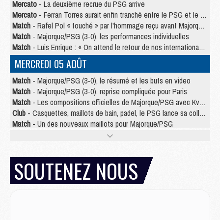
Mercato
- La deuxième recrue du PSG arrive
Mercato
- Ferran Torres aurait enfin tranché entre le PSG et le Barça
Match
- Rafel Pol « touché » par l'hommage reçu avant Majorque/PSG
Match
- Majorque/PSG (3-0), les performances individuelles
Match
- Luis Enrique : « On attend le retour de nos internationaux »
MERCREDI 05 AOÛT
Match
- Majorque/PSG (3-0), le résumé et les buts en video
Match
- Majorque/PSG (3-0), reprise compliquée pour Paris
Match
- Les compositions officielles de Majorque/PSG avec Kvara et de nombreux jeunes
Club
- Casquettes, maillots de bain, padel, le PSG lance sa collection été
Match
- Un des nouveaux maillots pour Majorque/PSG
Mercato
- Le PSG prépare une nouvelle offre pour Suzuki
Mercato
- Le transfert de Ferran Torres au PSG réglé avant le 12 août ?
Match
- Le groupe pour Majorque/PSG avec 11 absents
SOUTENEZ NOUS
Mercato
- Le PSG officialise un quatrième prêt
Mercato
- Liverpool ne veut pas que Barcola au PSG
Match
- Majorque/PSG, quelle compo pour le premier match de la saison 2026/27 ?
MARDI 04 AOÛT