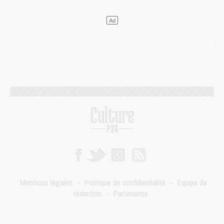
Mercato
- Le transfert de Kolo Muani à la Juventus est officiel
Mercato
- [MAJ] Le PSG a fait une grosse offre à Parme pour Suzuki
Mercato
- Le PSG a envoyé une première offre pour Mika Godts
Club
- Après Pacho, d'autres retours en vue
Mercato
- Changement de dernière minute pour Kolo Muani
SAMEDI 01 AOÛT
Mercato
- L'agent de Mika Godts confirme un accord avec le PSG
Club
- Quels numéros de maillot pour Akliouche et Digne au PSG ?
Match
- Un hommage prévu lors de Brest/PSG
Mercato
- Le PSG et le Barça ont rendez-vous pour Ferran Torres
Mercato
- Guéla Doué dans les listes du PSG
Mercato
- Le transfert de Mika Godts au PSG en bonne voie
VENDREDI 31 JUILLET
Match
- Un diffuseur annoncé pour les deux premiers matchs amicaux du PSG
Mentions légales
-
Politique de confidentialité
-
Équipe de
Mercato
- Le transfert d'Akliouche au PSG bouclé, le montant se précise
rédaction
-
Partenaires
Club
- Un retour majeur dans le groupe du PSG
Club
- [MAJ] Ndjantou et deux jeunes du PSG annoncés dans un tournoi U21
Mercato
- L'étonnante piste Suzuki confirmée et onéreuse