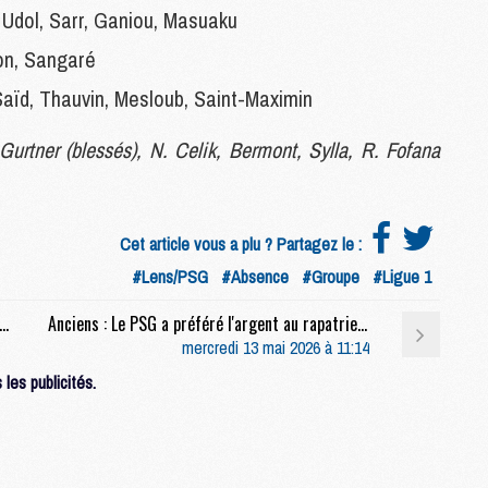
, Udol, Sarr, Ganiou, Masuaku
on, Sangaré
M
C
aïd, Thauvin, Mesloub, Saint-Maximin
M
M
Gurtner (blessés), N. Celik, Bermont, Sylla, R. Fofana
F
C
M
Cet article vous a plu ? Partagez le :
#Lens/PSG
#Absence
#Groupe
#Ligue 1
P
M
 : Petite surprise pour les maillots de Lens/PSG
Anciens : Le PSG a préféré l'argent au rapatriement pour Gadou
C
mercredi 13 mai 2026 à 11:14
R
M
les publicités.
M
C