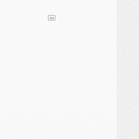
lub
- [MAJ] Ndjantou et deux jeunes du PSG annoncés dans un tournoi U21
ercato
- L'étonnante piste Suzuki confirmée et onéreuse
JEUDI 30 JUILLET
élections
- Ancelotti fait le ménage au Brésil mais veut garder Marquinhos
ercato
- Le statu quo du milieu du PSG se précise
lub
- Le PSG plutôt que la FIFA pour Al-Khelaïfi, poussé par l'UEFA ?
ercato
- Le PSG presserait Ferran Torres de se décider, deux pistes de secours
lub
- Déguisements, shopping, double scouting, Luis Campos dévoile ses méthodes
ercato
- Kroupi retiré du mercato
ercato
- Enfin une avancée dans le transfert d'Akliouche
MERCREDI 29 JUILLET
ercato
- Ferran Torres priorité du PSG, mais ouvert à tout
ercato
- Première offre de Liverpool en approche pour Barcola
ercato
- Le montant du transfert de Kolo Muani se précise, la formule aussi
ercato
- Kolo Muani attendu en Italie, son transfert débloqué
ercato
- Monaco a encore repoussé une offre du PSG pour Akliouche
ercato
- Liverpool presque d'accord avec Barcola, le PSG pas du tout
ercato
- Moment décisif pour le transfert de Kolo Muani