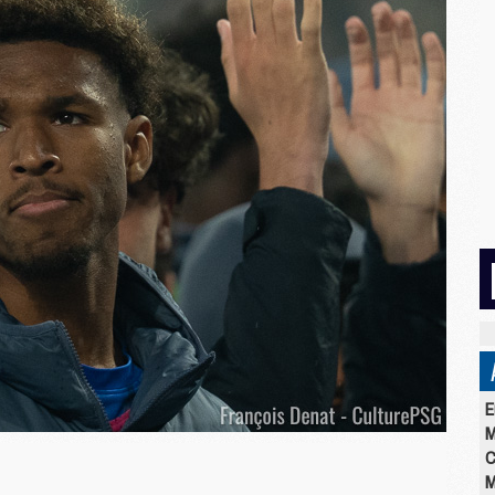
E
M
C
M