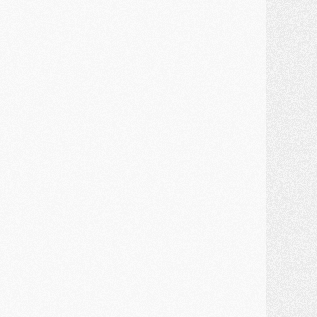
MARDI 28 JUILLET
ercato
- Des intermédiaires ont tenté de relancer Diomande au PSG
lub
- Au moins neuf jeunes conviés à l'entraînement des pros
ercato
- Une partie du communiqué du PSG sur Diomande expliquée
ercato
- Barcola futur plus gros transfert de l'été ?
ormation
- Retour sur la saison des U17 du PSG en 7 chiffres clés
lub
- Le PSG connaît ses premiers matches de septembre
ercato
- Un troisième prêt bouclé par le PSG
LUNDI 27 JUILLET
odcast
- Podcast CulturePSG à 22h : Mercato (Barcola, Diomande, etc)
ercato
- La prolongation de Dembélé au PSG dans la dernière ligne droite
lub
- Le PSG a fait sa reprise avec... 9 joueurs
és. sociaux
- Les Portugais du PSG réunis pendant leurs vacances
ercato
- Le PSG avance sur la piste Suzuki
ercato
- Après Digne, un autre défenseur en approche au PSG ?
lub
- Une petite quinzaine de joueurs attendus pour la reprise de l'entraînement du PSG
DIMANCHE 26 JUILLET