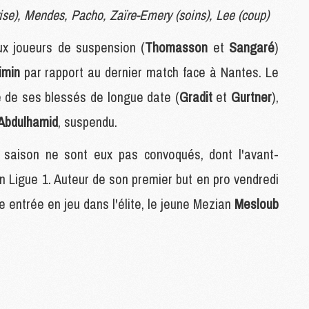
rise), Mendes, Pacho, Zaïre-Emery (soins), Lee (coup)
C
M
x joueurs de suspension (
Thomasson
et
Sangaré
)
imin
par rapport au dernier match face à Nantes. Le
S
M
é de ses blessés de longue date (
Gradit
et
Gurtner
),
C
Abdulhamid
, suspendu.
M
C
M
e saison ne sont eux pas convoqués, dont l'avant-
M
en Ligue 1. Auteur de son premier but en pro vendredi
 entrée en jeu dans l'élite, le jeune Mezian
Mesloub
M
M
M
M
M
M
M