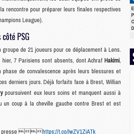
 la rencontre pour préparer leurs finales respectives
E
P
Champions League).
C
D
s côté PSG
M
M
M
 groupe de 21 joueurs pour ce déplacement à Lens.
M
 hier, 7 Parisiens sont absents, dont Achraf
Hakimi
,
M
M
en phase de convalescence après leurs blessures et
 ces derniers jours. Déjà forfaits face à Brest, Willian
M
ry
poursuivent eux leurs soins et manquent aussi à
M
C
u un coup à la cheville gauche contre Brest et est
M
C
M
M
la presse 
https://t.co/IwZV1ZiATk