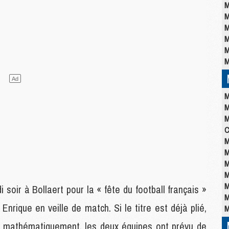
M
M
M
M
M
M
M
M
M
C
M
M
M
M
M
oir à Bollaert pour la « fête du football français »
M
Enrique en veille de match. Si le titre est déjà plié,
M
 mathématiquement, les deux équipes ont prévu de