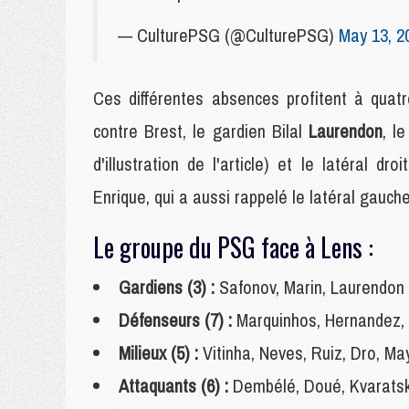
— CulturePSG (@CulturePSG)
May 13, 2
Ces différentes absences profitent à qua
contre Brest, le gardien Bilal
Laurendon
, l
d'illustration de l'article)
et le latéral dro
Enrique, qui a aussi rappelé le latéral gau
Le groupe du PSG face à Lens :
Gardiens (3) :
Safonov, Marin, Laurendon
Défenseurs (7) :
Marquinhos, Hernandez, Z
Milieux (5) :
Vitinha, Neves, Ruiz, Dro, Ma
Attaquants (6) :
Dembélé, Doué, Kvaratsk