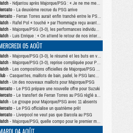
atch
- Ndjantou après Majorque/PSG : « Je ne me mets pas de plafond »
ercato
- La deuxième recrue du PSG arrive
ercato
- Ferran Torres aurait enfin tranché entre le PSG et le Barça
atch
- Rafel Pol « touché » par l'hommage reçu avant Majorque/PSG
atch
- Majorque/PSG (3-0), les performances individuelles
atch
- Luis Enrique : « On attend le retour de nos internationaux »
MERCREDI 05 AOÛT
atch
- Majorque/PSG (3-0), le résumé et les buts en video
atch
- Majorque/PSG (3-0), reprise compliquée pour Paris
atch
- Les compositions officielles de Majorque/PSG avec Kvara et de nombreux jeunes
lub
- Casquettes, maillots de bain, padel, le PSG lance sa collection été
atch
- Un des nouveaux maillots pour Majorque/PSG
ercato
- Le PSG prépare une nouvelle offre pour Suzuki
ercato
- Le transfert de Ferran Torres au PSG réglé avant le 12 août ?
atch
- Le groupe pour Majorque/PSG avec 11 absents
ercato
- Le PSG officialise un quatrième prêt
ercato
- Liverpool ne veut pas que Barcola au PSG
atch
- Majorque/PSG, quelle compo pour le premier match de la saison 2026/27 ?
MARDI 04 AOÛT