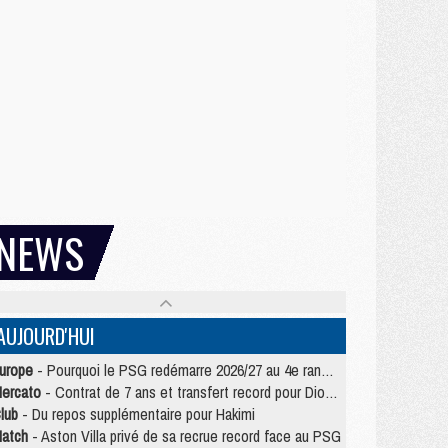
NEWS
AUJOURD'HUI
urope
- Pourquoi le PSG redémarre 2026/27 au 4e rang du coefficient UEFA
ercato
- Contrat de 7 ans et transfert record pour Diomandé loin du PSG
lub
- Du repos supplémentaire pour Hakimi
atch
- Aston Villa privé de sa recrue record face au PSG