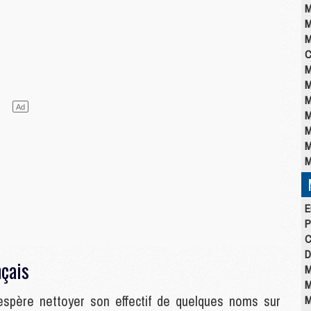
M
M
M
C
M
M
M
M
M
M
M
E
P
C
D
çais
M
M
espère nettoyer son effectif de quelques noms sur
M