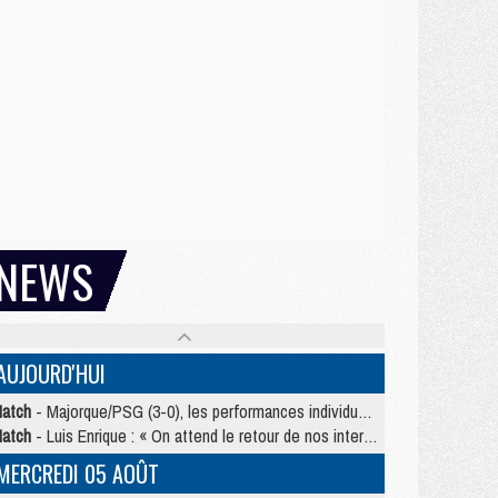
NEWS
AUJOURD'HUI
atch
- Majorque/PSG (3-0), les performances individuelles
atch
- Luis Enrique : « On attend le retour de nos internationaux »
MERCREDI 05 AOÛT