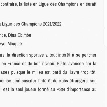
 contraire, la liste en Ligue des Champions en serait
M
C
M
la Ligue des Champions 2021/2022 :
M
M
embe, Dina Ebimbe
M
ueye, Mbappé
M
s, la direction sportive a tout intérêt à se pencher
M
 en France et de bon niveau. Piste avancée par la
C
C
ses puisque le milieu est parti du Havre trop tôt.
M
be peut susciter l’intérêt de clubs étrangers, son
il est le seul joueur formé au PSG d’importance au
S
M
C