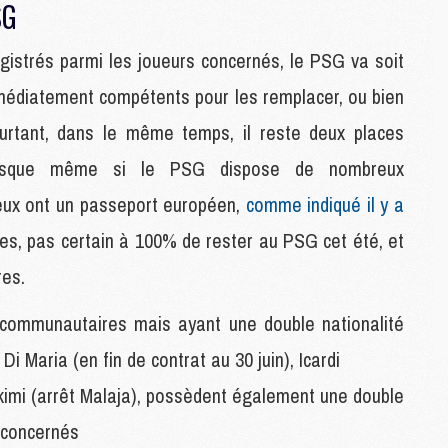
M
SG
C
M
registrés parmi les joueurs concernés, le PSG va soit
M
mmédiatement compétents pour les remplacer, ou bien
urtant, dans le même temps, il reste deux places
M
M
puisque même si le PSG dispose de nombreux
M
M
e eux ont un passeport européen,
comme indiqué il y a
M
es, pas certain à 100% de rester au PSG cet été, et
M
M
res.
-communautaires mais ayant une double nationalité
M
C
i Maria (en fin de contrat au 30 juin), Icardi
M
kimi (arrêt Malaja), possèdent également une double
M
F
s concernés
C