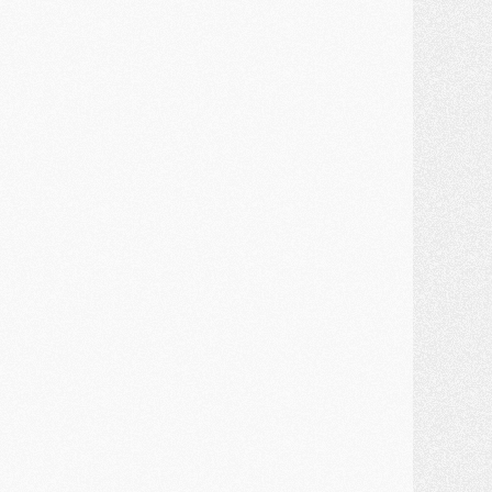
ercato
- Un troisième prêt bouclé par le PSG
LUNDI 27 JUILLET
odcast
- Podcast CulturePSG à 22h : Mercato (Barcola, Diomande, etc)
ercato
- La prolongation de Dembélé au PSG dans la dernière ligne droite
lub
- Le PSG a fait sa reprise avec... 9 joueurs
és. sociaux
- Les Portugais du PSG réunis pendant leurs vacances
ercato
- Le PSG avance sur la piste Suzuki
ercato
- Après Digne, un autre défenseur en approche au PSG ?
lub
- Une petite quinzaine de joueurs attendus pour la reprise de l'entraînement du PSG
DIMANCHE 26 JUILLET
ercato
- Le PSG lâche Diomande et tacle des demandes « totalement disproportionnés »
lub
- [Avant la reprise] Les tauliers de la saison passée
lub
- Barcola refuse de prolonger au PSG
ercato
- Luis Enrique derrière l'intérêt du PSG pour Rodri ?
ercato
- Le transfert de Kolo Muani enfin débloqué ?
ercato
- Le PSG n'est plus en pole pour Diomande, mais pas hors-jeu
SAMEDI 25 JUILLET