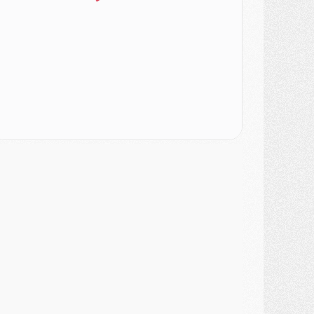
SAMEDI 01 AOÛT
ercato
- L'agent de Mika Godts confirme un accord avec le PSG
lub
- Quels numéros de maillot pour Akliouche et Digne au PSG ?
atch
- Un hommage prévu lors de Brest/PSG
ercato
- Le PSG et le Barça ont rendez-vous pour Ferran Torres
ercato
- Guéla Doué dans les listes du PSG
ercato
- Le transfert de Mika Godts au PSG en bonne voie
VENDREDI 31 JUILLET
atch
- Un diffuseur annoncé pour les deux premiers matchs amicaux du PSG
ercato
- Le transfert d'Akliouche au PSG bouclé, le montant se précise
lub
- Un retour majeur dans le groupe du PSG
lub
- [MAJ] Ndjantou et deux jeunes du PSG annoncés dans un tournoi U21
ercato
- L'étonnante piste Suzuki confirmée et onéreuse
JEUDI 30 JUILLET
élections
- Ancelotti fait le ménage au Brésil mais veut garder Marquinhos
ercato
- Le statu quo du milieu du PSG se précise
lub
- Le PSG plutôt que la FIFA pour Al-Khelaïfi, poussé par l'UEFA ?