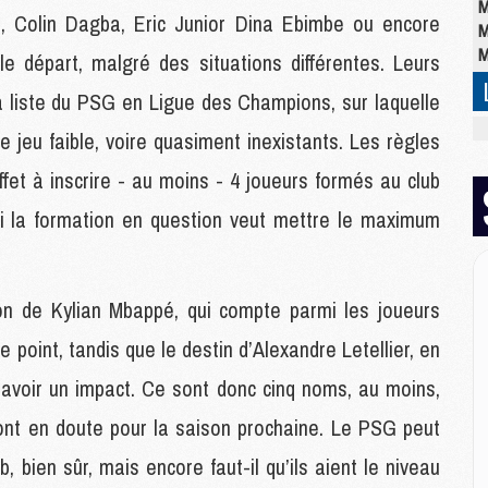
M
a, Colin Dagba, Eric Junior Dina Ebimbe ou encore
M
M
e départ, malgré des situations différentes. Leurs
la liste du PSG en Ligue des Champions, sur laquelle
M
e jeu faible, voire quasiment inexistants. Les règles
M
C
ffet à inscrire - au moins - 4 joueurs formés au club
M
si la formation en question veut mettre le maximum
C
M
M
E
on de Kylian Mbappé, qui compte parmi les joueurs
 point, tandis que le destin d’Alexandre Letellier, en
M
t avoir un impact. Ce sont donc cinq noms, au moins,
M
M
ont en doute pour la saison prochaine. Le PSG peut
C
 bien sûr, mais encore faut-il qu’ils aient le niveau
M