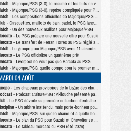
atch
- Majorque/PSG (3-0), le résumé et les buts en video
atch
- Majorque/PSG (3-0), reprise compliquée pour Paris
atch
- Les compositions officielles de Majorque/PSG avec Kvara et de nombreux jeunes
lub
- Casquettes, maillots de bain, padel, le PSG lance sa collection été
atch
- Un des nouveaux maillots pour Majorque/PSG
ercato
- Le PSG prépare une nouvelle offre pour Suzuki
ercato
- Le transfert de Ferran Torres au PSG réglé avant le 12 août ?
atch
- Le groupe pour Majorque/PSG avec 11 absents
ercato
- Le PSG officialise un quatrième prêt
ercato
- Liverpool ne veut pas que Barcola au PSG
atch
- Majorque/PSG, quelle compo pour le premier match de la saison 2026/27 ?
MARDI 04 AOÛT
urope
- Les chapeaux provisoires de la Ligue des champions 2026/27
odcast
- Podcast CulturePSG : Akliouche présenté par un fan de Monaco
lub
- Le PSG dévoile sa première collection d'entraînement pour 2026/2027
iscipline
- Un arbitre inattendu, mais porte-bonheur pour Lens/PSG
atch
- Majorque/PSG, sur quelle chaine et à quelle heure regarder le match ?
ercato
- Le plan du PSG pour Suzuki et Chevalier se précise
ercato
- Le tableau mercato du PSG (été 2026)