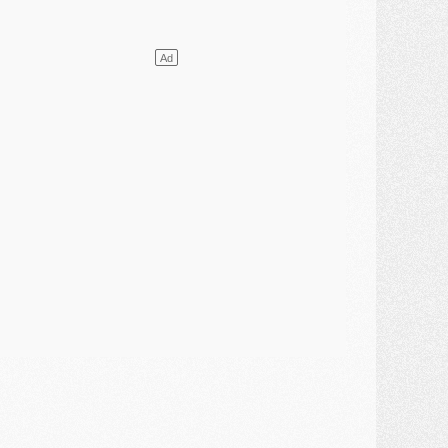
ercato
- Le PSG presserait Ferran Torres de se décider, deux pistes de secours
lub
- Déguisements, shopping, double scouting, Luis Campos dévoile ses méthodes
ercato
- Kroupi retiré du mercato
ercato
- Enfin une avancée dans le transfert d'Akliouche
MERCREDI 29 JUILLET
ercato
- Ferran Torres priorité du PSG, mais ouvert à tout
ercato
- Première offre de Liverpool en approche pour Barcola
ercato
- Le montant du transfert de Kolo Muani se précise, la formule aussi
ercato
- Kolo Muani attendu en Italie, son transfert débloqué
ercato
- Monaco a encore repoussé une offre du PSG pour Akliouche
ercato
- Liverpool presque d'accord avec Barcola, le PSG pas du tout
ercato
- Moment décisif pour le transfert de Kolo Muani
MARDI 28 JUILLET
ercato
- Des intermédiaires ont tenté de relancer Diomande au PSG
lub
- Au moins neuf jeunes conviés à l'entraînement des pros
ercato
- Une partie du communiqué du PSG sur Diomande expliquée
ercato
- Barcola futur plus gros transfert de l'été ?
ormation
- Retour sur la saison des U17 du PSG en 7 chiffres clés
lub
- Le PSG connaît ses premiers matches de septembre