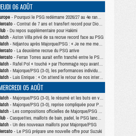
JEUDI 06 AOÛT
urope
- Pourquoi le PSG redémarre 2026/27 au 4e rang du coefficient UEFA
ercato
- Contrat de 7 ans et transfert record pour Diomandé loin du PSG
lub
- Du repos supplémentaire pour Hakimi
atch
- Aston Villa privé de sa recrue record face au PSG
atch
- Ndjantou après Majorque/PSG : « Je ne me mets pas de plafond »
ercato
- La deuxième recrue du PSG arrive
ercato
- Ferran Torres aurait enfin tranché entre le PSG et le Barça
atch
- Rafel Pol « touché » par l'hommage reçu avant Majorque/PSG
atch
- Majorque/PSG (3-0), les performances individuelles
atch
- Luis Enrique : « On attend le retour de nos internationaux »
MERCREDI 05 AOÛT
atch
- Majorque/PSG (3-0), le résumé et les buts en video
atch
- Majorque/PSG (3-0), reprise compliquée pour Paris
atch
- Les compositions officielles de Majorque/PSG avec Kvara et de nombreux jeunes
lub
- Casquettes, maillots de bain, padel, le PSG lance sa collection été
atch
- Un des nouveaux maillots pour Majorque/PSG
ercato
- Le PSG prépare une nouvelle offre pour Suzuki