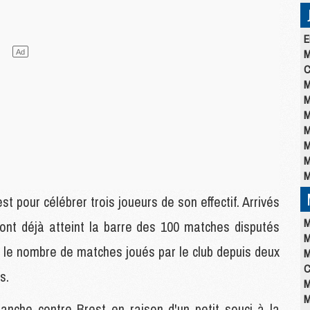
E
M
C
M
M
M
M
M
M
M
t pour célébrer trois joueurs de son effectif. Arrivés
M
ont déjà atteint la barre des 100 matches disputés
M
ur le nombre de matches joués par le club depuis deux
M
C
s.
M
M
manche contre Brest en raison d'un petit souci à la