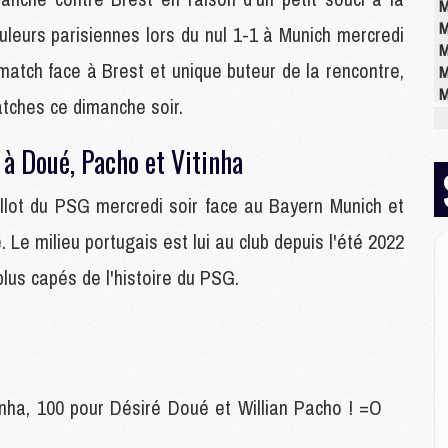
M
M
uleurs parisiennes lors du nul 1-1 à Munich mercredi
M
atch face à Brest et unique buteur de la rencontre,
M
M
atches ce dimanche soir.
à Doué, Pacho et Vitinha
E
P
illot du PSG mercredi soir face au Bayern Munich et
C
D
 Le milieu portugais est lui au club depuis l'été 2022
M
M
plus capés de l'histoire du PSG.
M
M
M
nha, 100 pour Désiré Doué et Willian Pacho ! =O
M
M