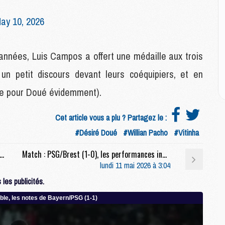
C
M
ay 10, 2026
C
M
M
années, Luis Campos a offert une médaille aux trois
E
un petit discours devant leurs coéquipiers, et en
M
mme pour Doué évidemment).
M
M
Cet article vous a plu ? Partagez le :
C
#Désiré Doué
#Willian Pacho
#Vitinha
M
ciaux : Safonov s'est bien amusé pendant PSG/Brest (1-0)
Match : PSG/Brest (1-0), les performances individuelles
lundi 11 mai 2026 à 3:04
M
C
les publicités.
M
M
M
M