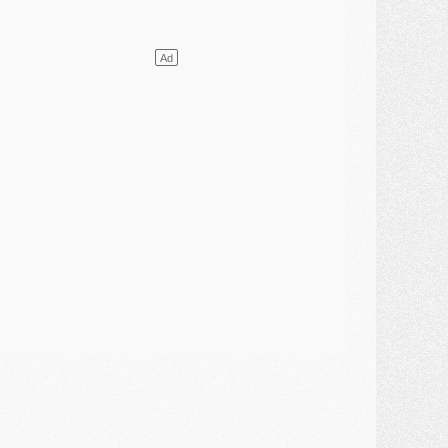
VENDREDI 31 JUILLET
atch
- Un diffuseur annoncé pour les deux premiers matchs amicaux du PSG
ercato
- Le transfert d'Akliouche au PSG bouclé, le montant se précise
lub
- Un retour majeur dans le groupe du PSG
lub
- [MAJ] Ndjantou et deux jeunes du PSG annoncés dans un tournoi U21
ercato
- L'étonnante piste Suzuki confirmée et onéreuse
JEUDI 30 JUILLET
élections
- Ancelotti fait le ménage au Brésil mais veut garder Marquinhos
ercato
- Le statu quo du milieu du PSG se précise
lub
- Le PSG plutôt que la FIFA pour Al-Khelaïfi, poussé par l'UEFA ?
ercato
- Le PSG presserait Ferran Torres de se décider, deux pistes de secours
lub
- Déguisements, shopping, double scouting, Luis Campos dévoile ses méthodes
ercato
- Kroupi retiré du mercato
ercato
- Enfin une avancée dans le transfert d'Akliouche
MERCREDI 29 JUILLET
ercato
- Ferran Torres priorité du PSG, mais ouvert à tout
ercato
- Première offre de Liverpool en approche pour Barcola