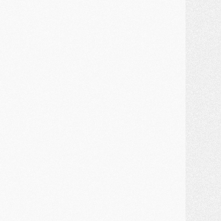
ercato
- Le montant du transfert de Kolo Muani se précise, la formule aussi
ercato
- Kolo Muani attendu en Italie, son transfert débloqué
ercato
- Monaco a encore repoussé une offre du PSG pour Akliouche
ercato
- Liverpool presque d'accord avec Barcola, le PSG pas du tout
ercato
- Moment décisif pour le transfert de Kolo Muani
MARDI 28 JUILLET
ercato
- Des intermédiaires ont tenté de relancer Diomande au PSG
lub
- Au moins neuf jeunes conviés à l'entraînement des pros
ercato
- Une partie du communiqué du PSG sur Diomande expliquée
ercato
- Barcola futur plus gros transfert de l'été ?
ormation
- Retour sur la saison des U17 du PSG en 7 chiffres clés
lub
- Le PSG connaît ses premiers matches de septembre
ercato
- Un troisième prêt bouclé par le PSG
LUNDI 27 JUILLET
odcast
- Podcast CulturePSG à 22h : Mercato (Barcola, Diomande, etc)
ercato
- La prolongation de Dembélé au PSG dans la dernière ligne droite
lub
- Le PSG a fait sa reprise avec... 9 joueurs
és. sociaux
- Les Portugais du PSG réunis pendant leurs vacances