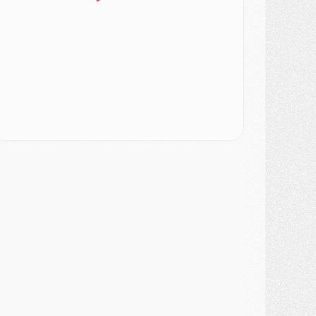
lub
- Quatre retours importants dans le groupe du PSG, et un plus discret
ercato
- Ayari file en Ligue 2
lub
- Le PSG s'associe avec un géant de la tech
ercato
- Vu d'Italie, le transfert de Suzuki au PSG est bien engagé
ercato
- Ferran Torres ne serait pas à vendre, mais...
urope
- Gros coup dur pour Aston Villa avant de croiser le PSG
DIMANCHE 02 AOÛT
ercato
- Le transfert de Kolo Muani à la Juventus est officiel
ercato
- [MAJ] Le PSG a fait une grosse offre à Parme pour Suzuki
ercato
- Le PSG a envoyé une première offre pour Mika Godts
lub
- Après Pacho, d'autres retours en vue
ercato
- Changement de dernière minute pour Kolo Muani
SAMEDI 01 AOÛT
ercato
- L'agent de Mika Godts confirme un accord avec le PSG
lub
- Quels numéros de maillot pour Akliouche et Digne au PSG ?
atch
- Un hommage prévu lors de Brest/PSG
ercato
- Le PSG et le Barça ont rendez-vous pour Ferran Torres
ercato
- Guéla Doué dans les listes du PSG
ercato
- Le transfert de Mika Godts au PSG en bonne voie