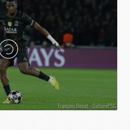
M
M
C
C
M
S
M
C
M
C
M
M
M
M