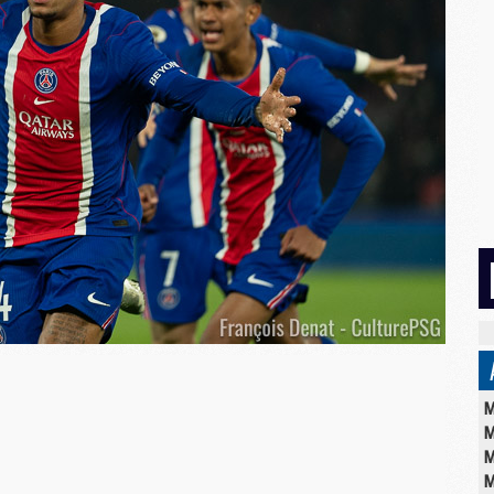
M
M
M
M