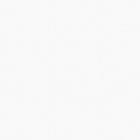
M
M
M
M
M
M
C
M
M
F
C
M
P
M
C
R