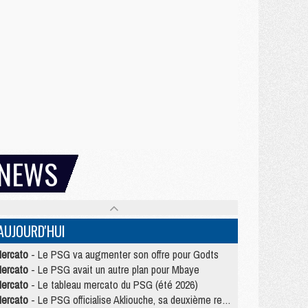
NEWS
AUJOURD'HUI
ercato
- Le PSG va augmenter son offre pour Godts
ercato
- Le PSG avait un autre plan pour Mbaye
ercato
- Le tableau mercato du PSG (été 2026)
ercato
- Le PSG officialise Akliouche, sa deuxième recrue de l’été